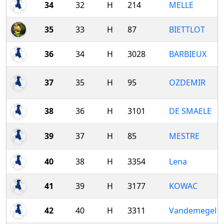
34
32
H
214
MELLE
35
33
H
87
BIETTLOT
36
34
H
3028
BARBIEUX
37
35
H
95
OZDEMIR
38
36
H
3101
DE SMAELE
39
37
H
85
MESTRE
40
38
H
3354
Lena
41
39
H
3177
KOWAC
42
40
H
3311
Vandemegel