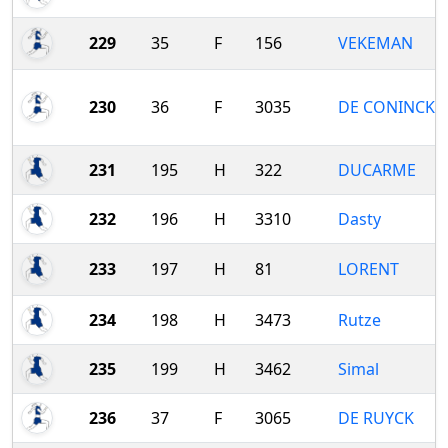
229
35
F
156
VEKEMAN
230
36
F
3035
DE CONINCK
231
195
H
322
DUCARME
232
196
H
3310
Dasty
233
197
H
81
LORENT
234
198
H
3473
Rutze
235
199
H
3462
Simal
236
37
F
3065
DE RUYCK