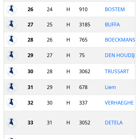
26
24
H
910
BOSTEM
27
25
H
3185
BUFFA
28
26
H
765
BOECKMANS
29
27
H
75
DEN HOUDIJK
30
28
H
3062
TRUSSART
31
29
H
678
Liem
32
30
H
337
VERHAEGHE
33
31
H
3052
DETELA