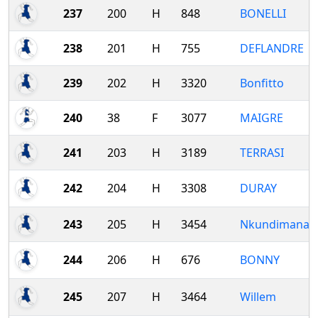
237
200
H
848
BONELLI
238
201
H
755
DEFLANDRE
239
202
H
3320
Bonfitto
240
38
F
3077
MAIGRE
241
203
H
3189
TERRASI
242
204
H
3308
DURAY
243
205
H
3454
Nkundimana
244
206
H
676
BONNY
245
207
H
3464
Willem