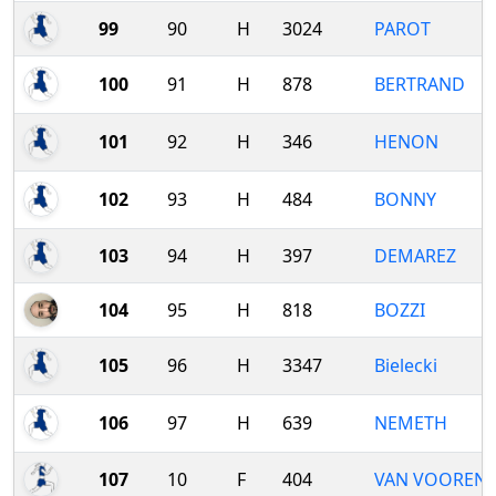
99
90
H
3024
PAROT
100
91
H
878
BERTRAND
101
92
H
346
HENON
102
93
H
484
BONNY
103
94
H
397
DEMAREZ
104
95
H
818
BOZZI
105
96
H
3347
Bielecki
106
97
H
639
NEMETH
107
10
F
404
VAN VOOREN