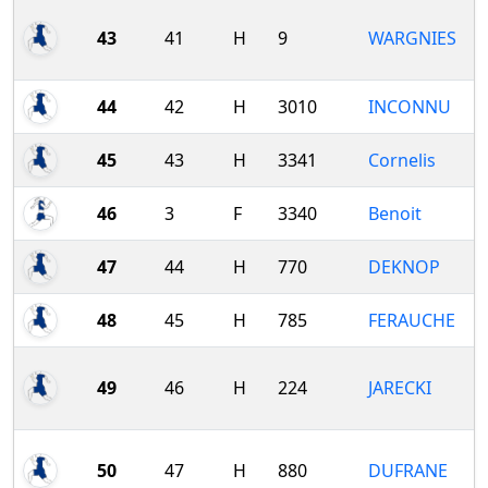
43
41
H
9
WARGNIES
44
42
H
3010
INCONNU
45
43
H
3341
Cornelis
46
3
F
3340
Benoit
47
44
H
770
DEKNOP
48
45
H
785
FERAUCHE
49
46
H
224
JARECKI
50
47
H
880
DUFRANE