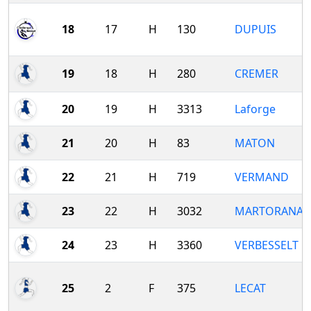
18
17
H
130
DUPUIS
19
18
H
280
CREMER
20
19
H
3313
Laforge
21
20
H
83
MATON
22
21
H
719
VERMAND
23
22
H
3032
MARTORANA
24
23
H
3360
VERBESSELT
25
2
F
375
LECAT