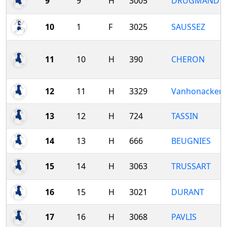
9
9
H
3005
DRUGMAND
10
1
F
3025
SAUSSEZ
11
10
H
390
CHERON
12
11
H
3329
Vanhonacker
13
12
H
724
TASSIN
14
13
H
666
BEUGNIES
15
14
H
3063
TRUSSART
16
15
H
3021
DURANT
17
16
H
3068
PAVLIS