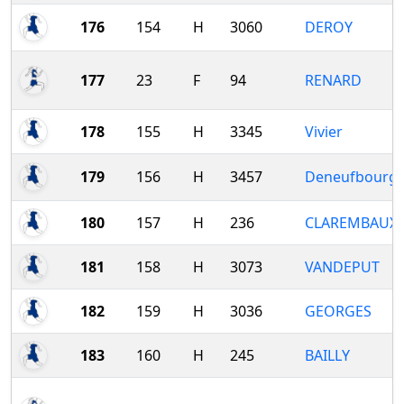
176
154
H
3060
DEROY
177
23
F
94
RENARD
178
155
H
3345
Vivier
179
156
H
3457
Deneufbourg
180
157
H
236
CLAREMBAUX
181
158
H
3073
VANDEPUT
182
159
H
3036
GEORGES
183
160
H
245
BAILLY