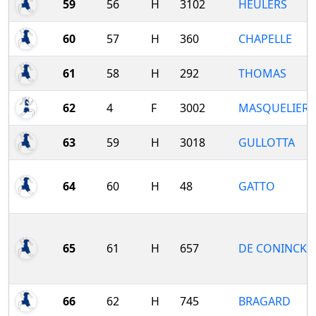
59
56
H
3102
HEULERS
60
57
H
360
CHAPELLE
61
58
H
292
THOMAS
62
4
F
3002
MASQUELIER
63
59
H
3018
GULLOTTA
64
60
H
48
GATTO
65
61
H
657
DE CONINCK
66
62
H
745
BRAGARD