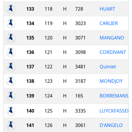
133
118
H
728
HUART
134
119
H
3023
CARLIER
135
120
H
3071
MANGANO
136
121
H
3098
CORDIVANT
137
122
H
3481
Quiniet
138
123
H
3187
MONDJOY
139
124
H
165
BORREMANS
140
125
H
3335
LUYCKFASSEE
141
126
H
3061
D'ANGELO