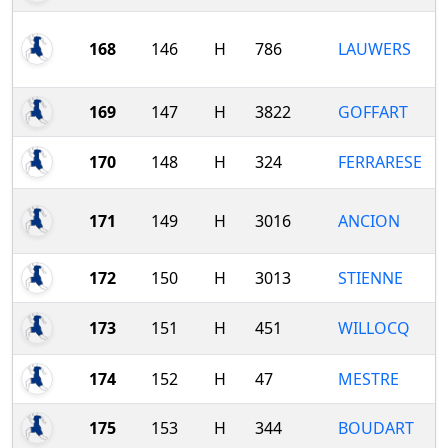
168
146
H
786
LAUWERS
169
147
H
3822
GOFFART
170
148
H
324
FERRARESE
171
149
H
3016
ANCION
172
150
H
3013
STIENNE
173
151
H
451
WILLOCQ
174
152
H
47
MESTRE
175
153
H
344
BOUDART