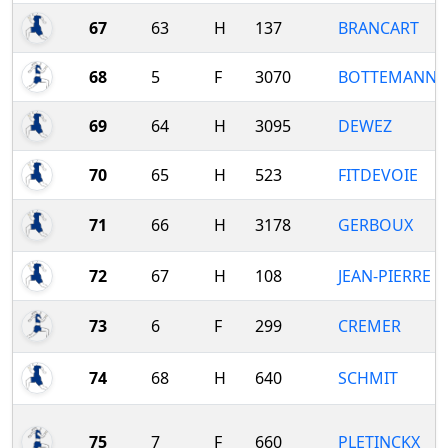
67
63
H
137
BRANCART
68
5
F
3070
BOTTEMANNE
69
64
H
3095
DEWEZ
70
65
H
523
FITDEVOIE
71
66
H
3178
GERBOUX
72
67
H
108
JEAN-PIERRE
73
6
F
299
CREMER
74
68
H
640
SCHMIT
75
7
F
660
PLETINCKX