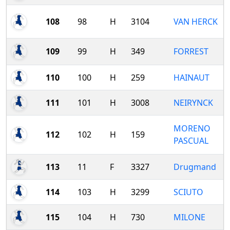
108
98
H
3104
VAN HERCK
109
99
H
349
FORREST
110
100
H
259
HAINAUT
111
101
H
3008
NEIRYNCK
MORENO
112
102
H
159
PASCUAL
113
11
F
3327
Drugmand
114
103
H
3299
SCIUTO
115
104
H
730
MILONE