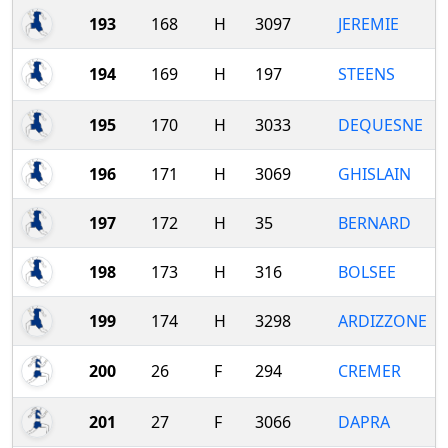
193
168
H
3097
JEREMIE
194
169
H
197
STEENS
195
170
H
3033
DEQUESNE
196
171
H
3069
GHISLAIN
197
172
H
35
BERNARD
198
173
H
316
BOLSEE
199
174
H
3298
ARDIZZONE
200
26
F
294
CREMER
201
27
F
3066
DAPRA