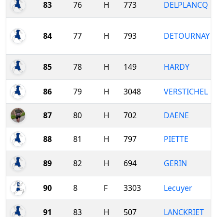
83
76
H
773
DELPLANCQ
84
77
H
793
DETOURNAY
85
78
H
149
HARDY
86
79
H
3048
VERSTICHEL
87
80
H
702
DAENE
88
81
H
797
PIETTE
89
82
H
694
GERIN
90
8
F
3303
Lecuyer
91
83
H
507
LANCKRIET