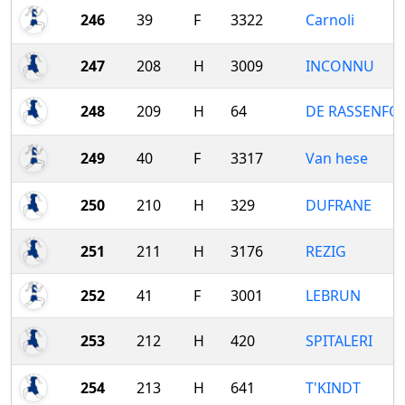
246
39
F
3322
Carnoli
247
208
H
3009
INCONNU
248
209
H
64
DE RASSENFO
249
40
F
3317
Van hese
250
210
H
329
DUFRANE
251
211
H
3176
REZIG
252
41
F
3001
LEBRUN
253
212
H
420
SPITALERI
254
213
H
641
T'KINDT