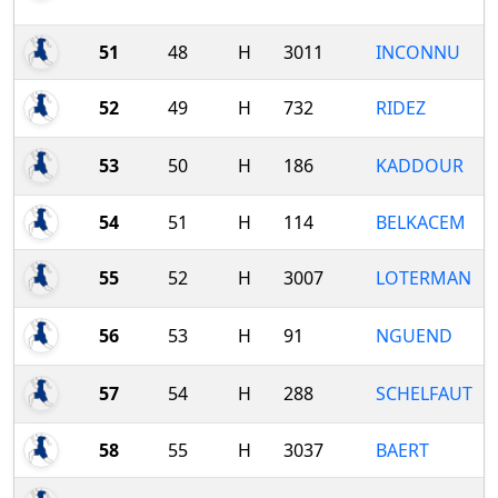
51
48
H
3011
INCONNU
52
49
H
732
RIDEZ
53
50
H
186
KADDOUR
54
51
H
114
BELKACEM
55
52
H
3007
LOTERMAN
56
53
H
91
NGUEND
57
54
H
288
SCHELFAUT
58
55
H
3037
BAERT