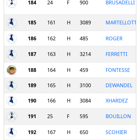
184
24
F
900
BRUSADELLI
185
161
H
3089
MARTELLOTTA
186
162
H
485
ROGER
187
163
H
3214
FERRETTI
188
164
H
459
FONTESSE
189
165
H
3100
DEWANDEL
190
166
H
3084
XHARDEZ
191
25
F
595
BOUILLON
192
167
H
650
SCOHIER