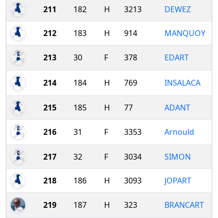
211
182
H
3213
DEWEZ
212
183
H
914
MANQUOY
213
30
F
378
EDART
214
184
H
769
INSALACA
215
185
H
77
ADANT
216
31
F
3353
Arnould
217
32
F
3034
SIMON
218
186
H
3093
JOPART
219
187
H
323
BRANCART