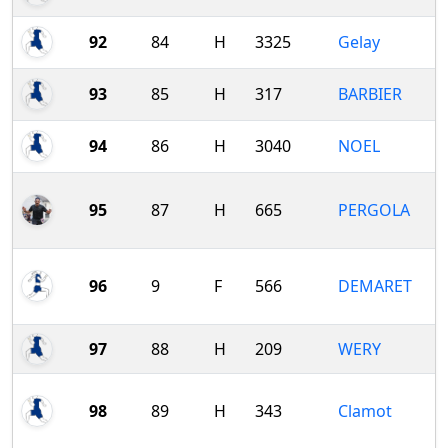
92
84
H
3325
Gelay
93
85
H
317
BARBIER
94
86
H
3040
NOEL
95
87
H
665
PERGOLA
96
9
F
566
DEMARET
97
88
H
209
WERY
98
89
H
343
Clamot