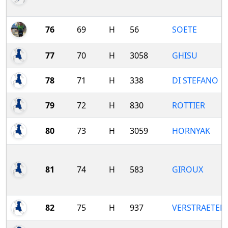
76
69
H
56
SOETE
77
70
H
3058
GHISU
78
71
H
338
DI STEFANO
79
72
H
830
ROTTIER
80
73
H
3059
HORNYAK
81
74
H
583
GIROUX
82
75
H
937
VERSTRAETEN