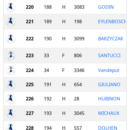
220
188
H
3083
GODIN
221
189
H
198
EYLENBOSCH
222
190
H
3099
BARZYCZAK
223
33
F
806
SANTUCCI
224
34
F
3346
Vandeput
225
191
H
654
GIULIANO
226
192
H
28
HUBINON
227
193
H
3045
MICHAUX
228
194
H
557
DOLHEN