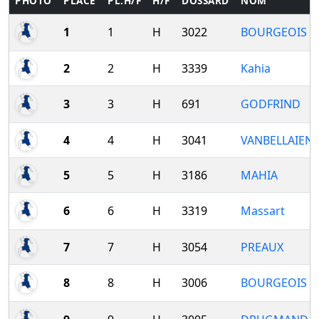
PHOTO
PLACE
PL.H/F
H/F
DOSSARD
NOM
1
1
H
3022
BOURGEOIS
2
2
H
3339
Kahia
3
3
H
691
GODFRIND
4
4
H
3041
VANBELLAIEN
5
5
H
3186
MAHIA
6
6
H
3319
Massart
7
7
H
3054
PREAUX
8
8
H
3006
BOURGEOIS