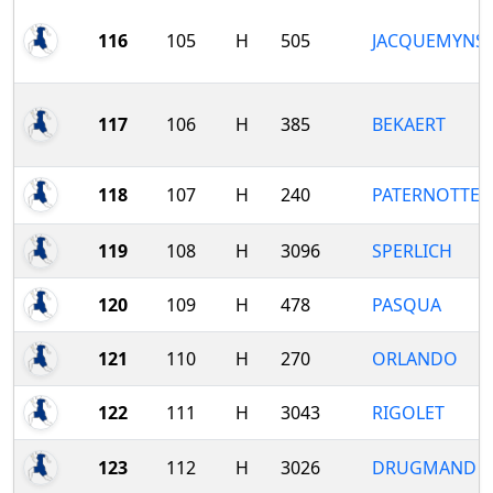
116
105
H
505
JACQUEMYNS
117
106
H
385
BEKAERT
118
107
H
240
PATERNOTTE
119
108
H
3096
SPERLICH
120
109
H
478
PASQUA
121
110
H
270
ORLANDO
122
111
H
3043
RIGOLET
123
112
H
3026
DRUGMAND