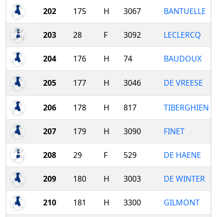
202
175
H
3067
BANTUELLE
203
28
F
3092
LECLERCQ
204
176
H
74
BAUDOUX
205
177
H
3046
DE VREESE
206
178
H
817
TIBERGHIEN
207
179
H
3090
FINET
208
29
F
529
DE HAENE
209
180
H
3003
DE WINTER
210
181
H
3300
GILMONT