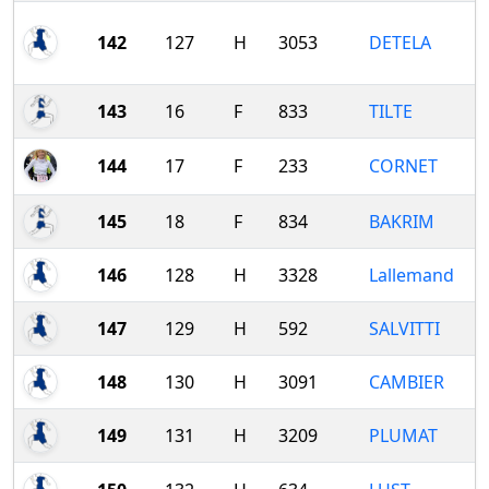
142
127
H
3053
DETELA
143
16
F
833
TILTE
144
17
F
233
CORNET
145
18
F
834
BAKRIM
146
128
H
3328
Lallemand
147
129
H
592
SALVITTI
148
130
H
3091
CAMBIER
149
131
H
3209
PLUMAT