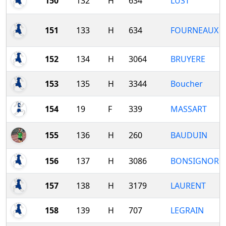
150
132
H
634
LUST
151
133
H
634
FOURNEAUX
152
134
H
3064
BRUYERE
153
135
H
3344
Boucher
154
19
F
339
MASSART
155
136
H
260
BAUDUIN
156
137
H
3086
BONSIGNORE
157
138
H
3179
LAURENT
158
139
H
707
LEGRAIN