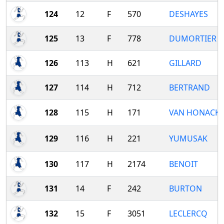
124
12
F
570
DESHAYES
125
13
F
778
DUMORTIER
126
113
H
621
GILLARD
127
114
H
712
BERTRAND
128
115
H
171
VAN HONACK
129
116
H
221
YUMUSAK
130
117
H
2174
BENOIT
131
14
F
242
BURTON
132
15
F
3051
LECLERCQ