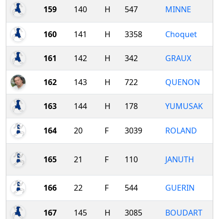
159
140
H
547
MINNE
160
141
H
3358
Choquet
161
142
H
342
GRAUX
162
143
H
722
QUENON
163
144
H
178
YUMUSAK
164
20
F
3039
ROLAND
165
21
F
110
JANUTH
166
22
F
544
GUERIN
167
145
H
3085
BOUDART