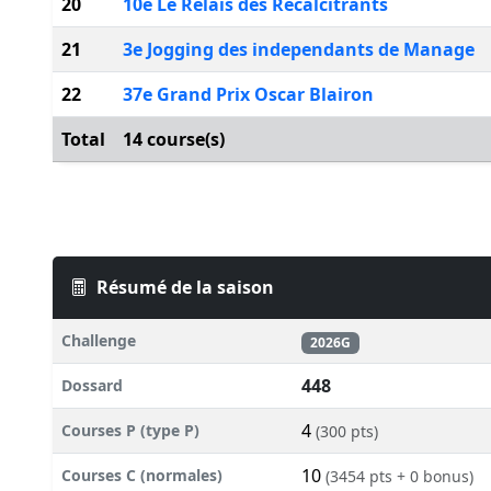
20
10e Le Relais des Recalcitrants
21
3e Jogging des independants de Manage
22
37e Grand Prix Oscar Blairon
Total
14 course(s)
Résumé de la saison
Challenge
2026G
448
Dossard
4
Courses P (type P)
(300 pts)
10
Courses C (normales)
(3454 pts + 0 bonus)