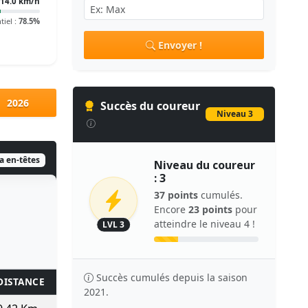
14.0 km/h
tiel :
78.5%
Envoyer !
2026
Succès du coureur
Niveau 3
ia en-têtes
Niveau du coureur
: 3
37 points
cumulés.
Encore
23 points
pour
atteindre le niveau 4 !
LVL 3
Succès cumulés depuis la saison
DISTANCE
KM/H
TPS/KM
TEMPS
POINTS
2021.