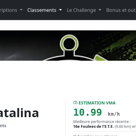
riptions
Classements
Le Challenge
Bonus et out
ESTIMATION VMA
talina
10.99
km/h
Meilleure performance récente :
nts
16e Foulees de l'E.T.E.
(9.60 km) e