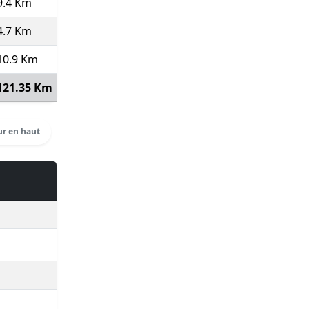
9.4 Km
9.73
6'10''
57:57
75
(Course type P)
4.7 Km
9.56
6'17''
29:30
490
(Autre dist. ⇒
20
)
10.9 Km
9.38
6'24''
69:42
352
121.35 Km
9.35
6'25''
12:59:06
Voir détails
r en haut