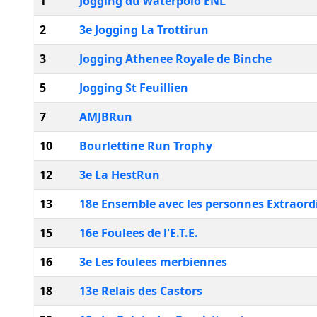
1
Jogging du waterpolo ENL
2
3e Jogging La Trottirun
3
Jogging Athenee Royale de Binche
5
Jogging St Feuillien
7
AMJBRun
10
Bourlettine Run Trophy
12
3e La HestRun
13
18e Ensemble avec les personnes Extraord
15
16e Foulees de l'E.T.E.
16
3e Les foulees merbiennes
18
13e Relais des Castors