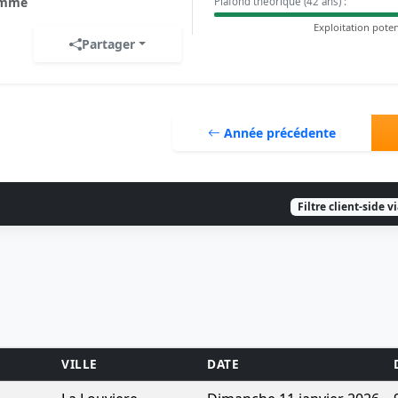
mme
Plafond théorique (42 ans) :
Exploitation poten
Partager
Année précédente
Filtre client-side v
VILLE
DATE