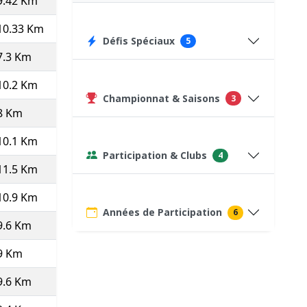
9.42 Km
8.92
6'44''
63:21
380
10.33 Km
9.65
6'13''
64:13
380
Défis Spéciaux
5
7.3 Km
9.59
6'15''
45:39
75
(Course type P)
10.2 Km
9.64
6'13''
63:28
413
Championnat & Saisons
3
8 Km
8.99
6'40''
53:23
75
(Course type P)
10.1 Km
9.35
6'25''
64:49
359
Participation & Clubs
4
11.5 Km
8.89
6'45''
77:36
328
10.9 Km
8.93
6'43''
73:12
425
Années de Participation
6
9.6 Km
9.71
6'11''
59:18
412
9 Km
9.48
6'20''
56:58
385
9.6 Km
0
0'00''
700:00
75
(Course type P)