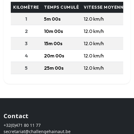
KILOMÈTRE
TEMPS CUMULÉ
VITESSE MOYENNE
1
5m 00s
12.0 km/h
2
10m 00s
12.0 km/h
3
15m 00s
12.0 km/h
4
20m 00s
12.0 km/h
5
25m 00s
12.0 km/h
6
30m 00s
12.0 km/h
7
35m 00s
12.0 km/h
8
40m 00s
12.0 km/h
Contact
9
45m 00s
12.0 km/h
+32(0)471 80 11 77
10
50m 00s
12.0 km/h
secretariat@challengehainaut.be