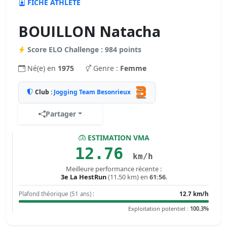
FICHE ATHLÈTE
BOUILLON Natacha
Score ELO Challenge : 984 points
Né(e) en
1975
Genre :
Femme
Club :
Jogging Team Besonrieux
Partager
ESTIMATION VMA
12.76
km/h
Meilleure performance récente :
3e La HestRun
(11.50 km) en
61:56
.
Plafond théorique (51 ans) :
12.7 km/h
Exploitation potentiel :
100.3%