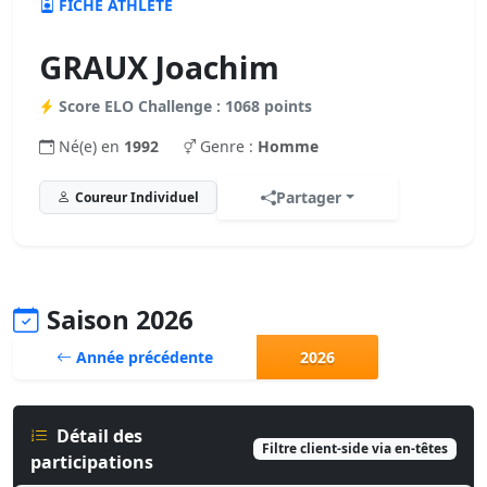
FICHE ATHLÈTE
GRAUX Joachim
Score ELO Challenge : 1068 points
Né(e) en
1992
Genre :
Homme
Partager
Coureur Individuel
Saison 2026
Année précédente
2026
Détail des
Filtre client-side via en-têtes
participations