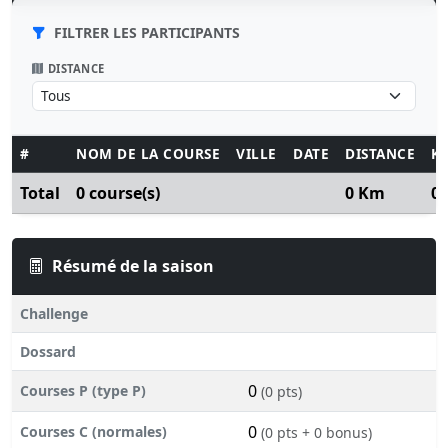
FILTRER LES PARTICIPANTS
DISTANCE
#
NOM DE LA COURSE
VILLE
DATE
DISTANCE
K
Total
0 course(s)
0 Km
0
Résumé de la saison
Challenge
Dossard
0
Courses P (type P)
(0 pts)
0
Courses C (normales)
(0 pts + 0 bonus)