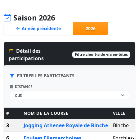
Saison 2026
Année précédente
2026
Détail des
Filtre client-side via en-têtes
participations
FILTRER LES PARTICIPANTS
DISTANCE
#
NOM DE LA COURSE
VILLE
3
Jogging Athenee Royale de Binche
Binche
6
Foulees Filamarchoises
Forchies-L