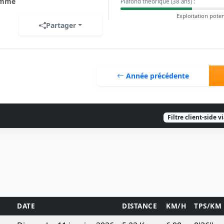
mme
Plafond théorique (38 ans) :
Exploitation poten
Partager
Année précédente
Filtre client-side v
DATE
DISTANCE
KM/H
TPS/KM