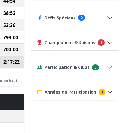
44:54
283
38:52
303
Défis Spéciaux
2
53:36
320
799:00
20
(Autre dist. ⇒
20
)
Championnat & Saisons
1
700:00
75
(Course type P)
2:17:22
Voir détails
Participation & Clubs
3
r en haut
Années de Participation
3