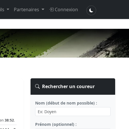
ils
Partenaires
Connexion
Rechercher un coureur
Nom (début de nom possible) :
 en
38:52
.
Prénom (optionnel) :