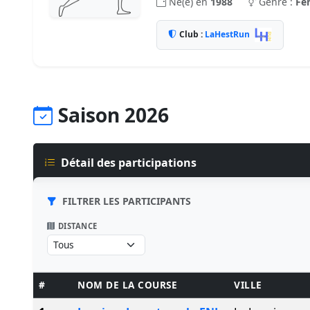
Né(e) en
1988
Genre :
Fe
Club :
LaHestRun
Saison 2026
Détail des participations
FILTRER LES PARTICIPANTS
DISTANCE
#
NOM DE LA COURSE
VILLE