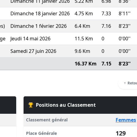
Dimanche 11 janvier 2026
5.22 Km
6.98
8'36''
Dimanche 18 janvier 2026
4.75 Km
7.33
8'11''
s)
Dimanche 1 février 2026
6.4 Km
7.16
8'23''
age
Jeudi 14 mai 2026
11.5 Km
0
0'00''
Samedi 27 juin 2026
9.6 Km
0
0'00''
16.37 Km
7.15
8'23''
Retou
Positions au Classement
Femmes
Classement général
129
Place Générale