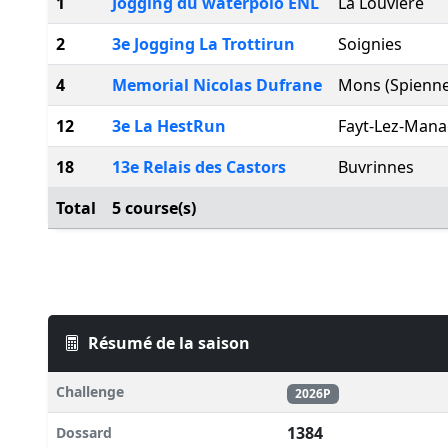
1
Jogging du waterpolo ENL
La Louviere
2
3e Jogging La Trottirun
Soignies
4
Memorial Nicolas Dufrane
Mons (Spienne
12
3e La HestRun
Fayt-Lez-Man
18
13e Relais des Castors
Buvrinnes
Total
5 course(s)
Résumé de la saison
Challenge
2026P
1384
Dossard