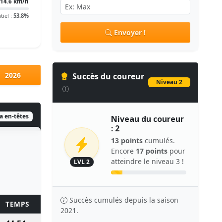
14.6 km/h
tiel :
53.8%
Envoyer !
2026
Succès du coureur
Niveau 2
ia en-têtes
Niveau du coureur
: 2
13 points
cumulés.
Encore
17 points
pour
atteindre le niveau 3 !
LVL 2
Succès cumulés depuis la saison
TEMPS
POINTS
2021.