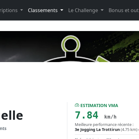
riptions
Classements
Le Challenge
Bonus et out
ESTIMATION VMA
elle
7.84
km/h
Meilleure performance récente :
nts
3e Jogging La Trottirun
(4.75 km)