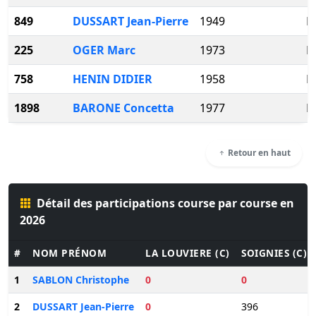
849
DUSSART Jean-Pierre
1949
H
225
OGER Marc
1973
H
758
HENIN DIDIER
1958
H
1898
BARONE Concetta
1977
F
Retour en haut
Détail des participations course par course en
2026
#
NOM PRÉNOM
LA LOUVIERE (C)
SOIGNIES (C)
1
SABLON Christophe
0
0
2
DUSSART Jean-Pierre
0
396