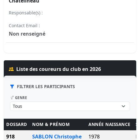
Chatelineau
Responsable(s) :
Contact Email :
Non renseigné
Liste des coureurs du club en 2026
FILTRER LES PARTICIPANTS
GENRE
DOSSARD
NOM & PRÉNOM
ANNÉE NAISSANCE
S
918
SABLON Christophe
1978
H