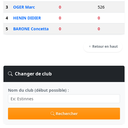
3
OGER Marc
0
526
4
HENIN DIDIER
0
0
5
BARONE Concetta
0
0
Retour en haut
Changer de club
Nom du club (début possible) :
Rechercher