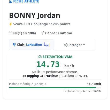
FICHE ATHLÈTE
BONNY Jordan
Score ELO Challenge : 1285 points
Né(e) en
1984
Genre :
Homme
Club :
LaHestRun
Partager
ESTIMATION VMA
14.73
km/h
Meilleure performance récente :
3e Jogging La Trottirun
(10.33 km) en
47:54
.
Plafond théorique (42 ans) :
15.7 km/h
Exploitation potentiel :
94.1%