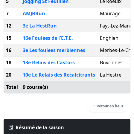
5
Jogging St Feuillien
Le Roeulx
7
AMJBRun
Maurage
12
3e La HestRun
Fayt-Lez-Mana
15
16e Foulees de l'E.T.E.
Enghien
16
3e Les foulees merbiennes
Merbes-Le-Cha
18
13e Relais des Castors
Buvrinnes
20
10e Le Relais des Recalcitrants
La Hestre
Total
9 course(s)
Retour en haut
Résumé de la saison