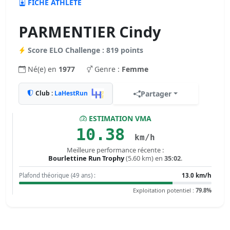
FICHE ATHLÈTE
PARMENTIER Cindy
Score ELO Challenge : 819 points
Né(e) en
1977
Genre :
Femme
Club :
LaHestRun
Partager
ESTIMATION VMA
10.38
km/h
Meilleure performance récente :
Bourlettine Run Trophy
(5.60 km) en
35:02
.
Plafond théorique (49 ans) :
13.0 km/h
Exploitation potentiel :
79.8%