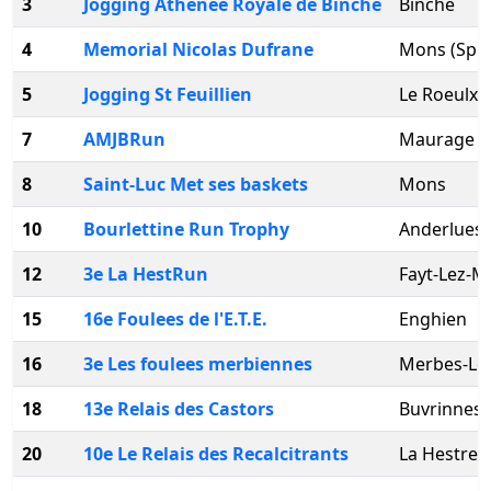
3
Jogging Athenee Royale de Binche
Binche
4
Memorial Nicolas Dufrane
Mons (Spie
5
Jogging St Feuillien
Le Roeulx
7
AMJBRun
Maurage
8
Saint-Luc Met ses baskets
Mons
10
Bourlettine Run Trophy
Anderlues
12
3e La HestRun
Fayt-Lez-
15
16e Foulees de l'E.T.E.
Enghien
16
3e Les foulees merbiennes
Merbes-Le
18
13e Relais des Castors
Buvrinnes
20
10e Le Relais des Recalcitrants
La Hestre