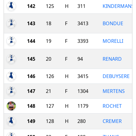
142
125
H
311
KINDERMANS
143
18
F
3413
BONDUE
144
19
F
3393
MORELLI
145
20
F
94
RENARD
146
126
H
3415
DEBUYSERE
147
21
F
1304
MERTENS
148
127
H
1179
ROCHET
149
128
H
280
CREMER