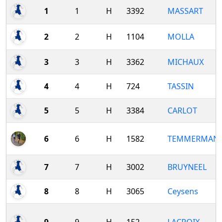
1
1
H
3392
MASSART
2
2
H
1104
MOLLA
3
3
H
3362
MICHAUX
4
4
H
724
TASSIN
5
5
H
3384
CARLOT
6
6
H
1582
TEMMERMAN
7
7
H
3002
BRUYNEEL
8
8
H
3065
Ceysens