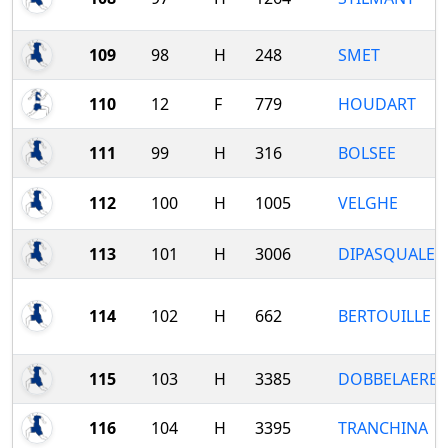
109
98
H
248
SMET
110
12
F
779
HOUDART
111
99
H
316
BOLSEE
112
100
H
1005
VELGHE
113
101
H
3006
DIPASQUALE
114
102
H
662
BERTOUILLE
115
103
H
3385
DOBBELAERE
116
104
H
3395
TRANCHINA