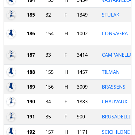
184
153
H
3434
VASTARFELLA
185
32
F
1349
STULAK
186
154
H
1002
CONSAGRA
187
33
F
3414
CAMPANELLA
188
155
H
1457
TILMAN
189
156
H
3009
BRASSENS
190
34
F
1883
CHAUVAUX
191
35
F
900
BRUSADELLI
192
157
H
1171
SCICHILONE