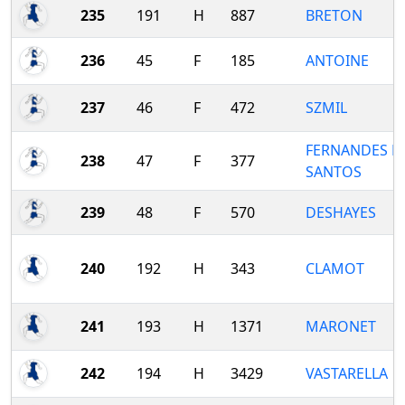
235
191
H
887
BRETON
236
45
F
185
ANTOINE
237
46
F
472
SZMIL
FERNANDES D
238
47
F
377
SANTOS
239
48
F
570
DESHAYES
240
192
H
343
CLAMOT
241
193
H
1371
MARONET
242
194
H
3429
VASTARELLA