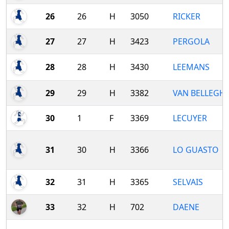
26
26
H
3050
RICKER
27
27
H
3423
PERGOLA
28
28
H
3430
LEEMANS
29
29
H
3382
VAN BELLEGH
30
1
F
3369
LECUYER
31
30
H
3366
LO GUASTO
32
31
H
3365
SELVAIS
33
32
H
702
DAENE