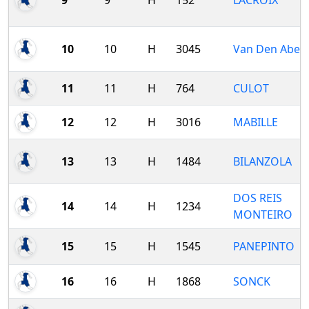
9
9
H
152
LACROIX
10
10
H
3045
Van Den Abee
11
11
H
764
CULOT
12
12
H
3016
MABILLE
13
13
H
1484
BILANZOLA
DOS REIS
14
14
H
1234
MONTEIRO
15
15
H
1545
PANEPINTO
16
16
H
1868
SONCK