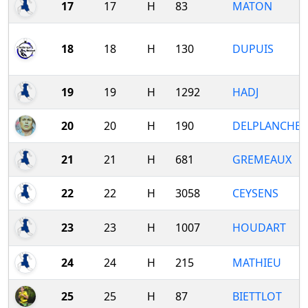
17
17
H
83
MATON
18
18
H
130
DUPUIS
19
19
H
1292
HADJ
20
20
H
190
DELPLANCHE
21
21
H
681
GREMEAUX
22
22
H
3058
CEYSENS
23
23
H
1007
HOUDART
24
24
H
215
MATHIEU
25
25
H
87
BIETTLOT