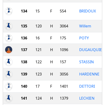
134
15
F
554
BRIDOUX
135
120
H
3064
Willem
136
16
F
175
POTY
137
121
H
1096
DUGAUQUIER
138
122
H
157
STASSIN
139
123
H
3056
HARDENNE
140
17
F
1401
DETTORI
141
124
H
1379
LECHIEN