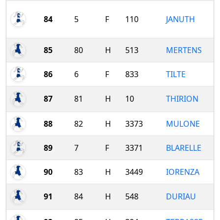
84
5
F
110
JANUTH
85
80
H
513
MERTENS
86
6
F
833
TILTE
87
81
H
10
THIRION
88
82
H
3373
MULONE
89
7
F
3371
BLARELLE
90
83
H
3449
IORENZA
91
84
H
548
DURIAU