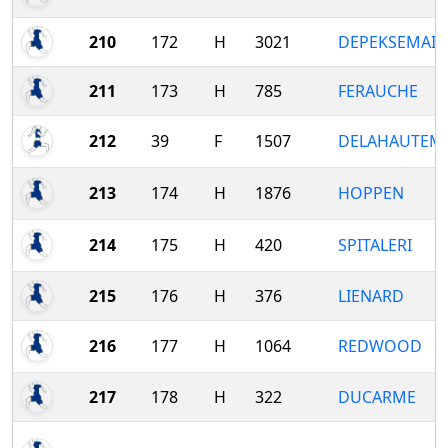
210
172
H
3021
DEPEKSEMAIR
211
173
H
785
FERAUCHE
212
39
F
1507
DELAHAUTEM
213
174
H
1876
HOPPEN
214
175
H
420
SPITALERI
215
176
H
376
LIENARD
216
177
H
1064
REDWOOD
217
178
H
322
DUCARME