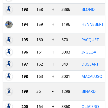
193
158
H
3386
BLOND
194
159
H
1196
HENNEBERT
195
160
H
670
PACQUET
196
161
H
3003
INGLISA
197
162
H
849
DUSSART
198
163
H
3001
MACALUSO
199
36
F
1298
BINARD
200
164
H
3360
OLIVIERO