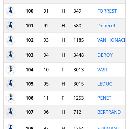
100
91
H
349
FORREST
101
92
H
580
Deherdt
102
93
H
1185
VAN HONACK
103
94
H
3448
DEROY
104
10
F
3013
VAST
105
95
H
3015
LEDUC
106
11
F
1253
PENET
107
96
H
712
BERTRAND
108
97
H
1264
STILMANT