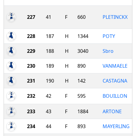
227
41
F
660
PLETINCKX
228
187
H
1344
POTY
229
188
H
3040
Sbro
230
189
H
890
VANMAELE
231
190
H
142
CASTAGNA
232
42
F
595
BOUILLON
233
43
F
1884
ARTONE
234
44
F
893
MAYERLING