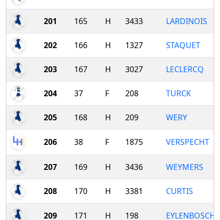
201
165
H
3433
LARDINOIS
202
166
H
1327
STAQUET
203
167
H
3027
LECLERCQ
204
37
F
208
TURCK
205
168
H
209
WERY
206
38
F
1875
VERSPECHT
207
169
H
3436
WEYMERS
208
170
H
3381
CURTIS
209
171
H
198
EYLENBOSCH