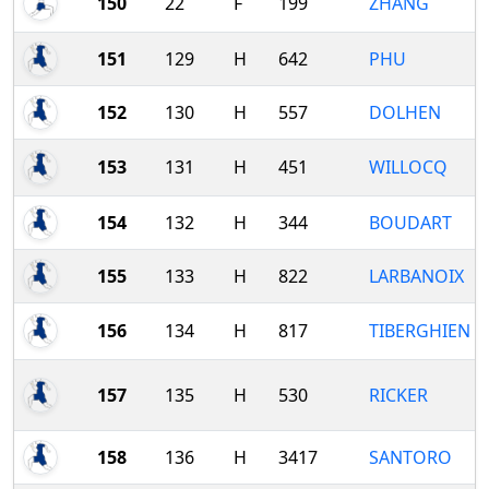
150
22
F
199
ZHANG
151
129
H
642
PHU
152
130
H
557
DOLHEN
153
131
H
451
WILLOCQ
154
132
H
344
BOUDART
155
133
H
822
LARBANOIX
156
134
H
817
TIBERGHIEN
157
135
H
530
RICKER
158
136
H
3417
SANTORO