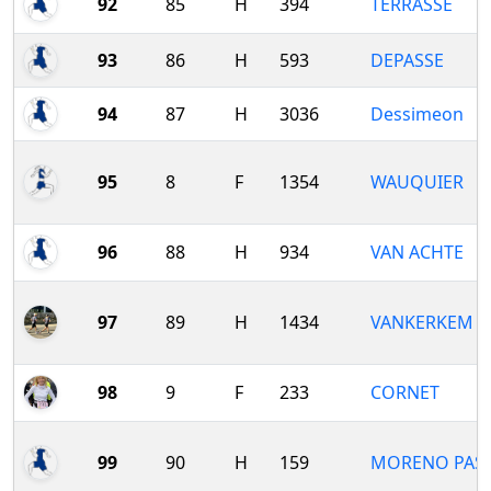
92
85
H
394
TERRASSE
93
86
H
593
DEPASSE
94
87
H
3036
Dessimeon
95
8
F
1354
WAUQUIER
96
88
H
934
VAN ACHTE
97
89
H
1434
VANKERKEM
98
9
F
233
CORNET
99
90
H
159
MORENO PAS