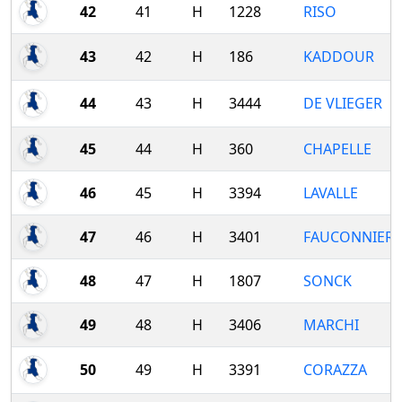
42
41
H
1228
RISO
43
42
H
186
KADDOUR
44
43
H
3444
DE VLIEGER
45
44
H
360
CHAPELLE
46
45
H
3394
LAVALLE
47
46
H
3401
FAUCONNIER
48
47
H
1807
SONCK
49
48
H
3406
MARCHI
50
49
H
3391
CORAZZA