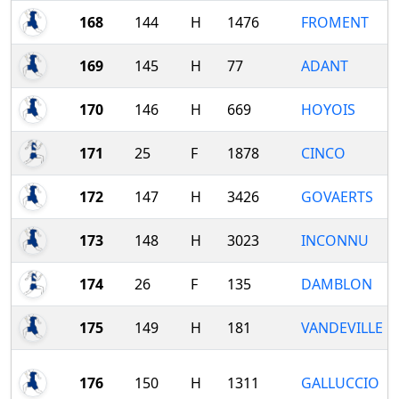
168
144
H
1476
FROMENT
169
145
H
77
ADANT
170
146
H
669
HOYOIS
171
25
F
1878
CINCO
172
147
H
3426
GOVAERTS
173
148
H
3023
INCONNU
174
26
F
135
DAMBLON
175
149
H
181
VANDEVILLE
176
150
H
1311
GALLUCCIO