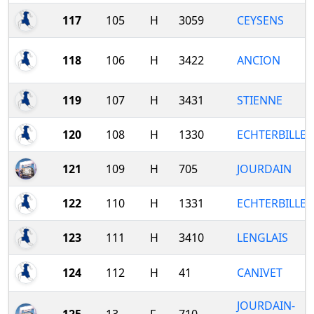
117
105
H
3059
CEYSENS
118
106
H
3422
ANCION
119
107
H
3431
STIENNE
120
108
H
1330
ECHTERBILLE
121
109
H
705
JOURDAIN
122
110
H
1331
ECHTERBILLE
123
111
H
3410
LENGLAIS
124
112
H
41
CANIVET
JOURDAIN-