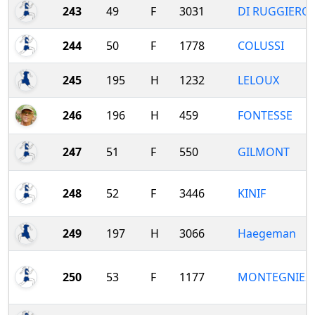
243
49
F
3031
DI RUGGIERO
244
50
F
1778
COLUSSI
245
195
H
1232
LELOUX
246
196
H
459
FONTESSE
247
51
F
550
GILMONT
248
52
F
3446
KINIF
249
197
H
3066
Haegeman
250
53
F
1177
MONTEGNIES