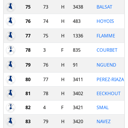
75
73
H
3438
BALSAT
76
74
H
483
HOYOIS
77
75
H
1336
FLAMME
78
3
F
835
COURBET
79
76
H
91
NGUEND
80
77
H
3411
PEREZ-RIAZA
81
78
H
3402
EECKHOUT
82
4
F
3421
SMAL
83
79
H
3420
NAVEZ