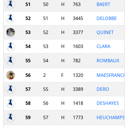
51
50
H
763
BAERT
52
51
H
3445
DELOBBE
53
52
H
3377
QUINET
54
53
H
1603
CLARA
55
54
H
782
ROMBAUX
56
2
F
1320
MAESFRANCK
57
55
H
3389
DERO
58
56
H
1418
DESHAYES
59
57
H
1773
HEUCHAMPS