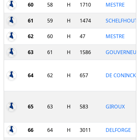
60
58
H
1710
MESTRE
61
59
H
1474
SCHELFHOUT
62
60
H
47
MESTRE
63
61
H
1586
GOUVERNEUR
64
62
H
657
DE CONINCK
65
63
H
583
GIROUX
66
64
H
3011
DELFORGE