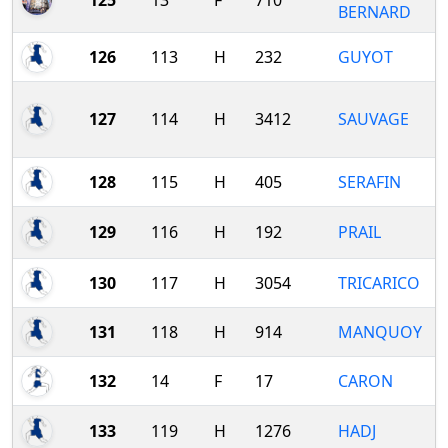
125
13
F
710
BERNARD
126
113
H
232
GUYOT
127
114
H
3412
SAUVAGE
128
115
H
405
SERAFIN
129
116
H
192
PRAIL
130
117
H
3054
TRICARICO
131
118
H
914
MANQUOY
132
14
F
17
CARON
133
119
H
1276
HADJ