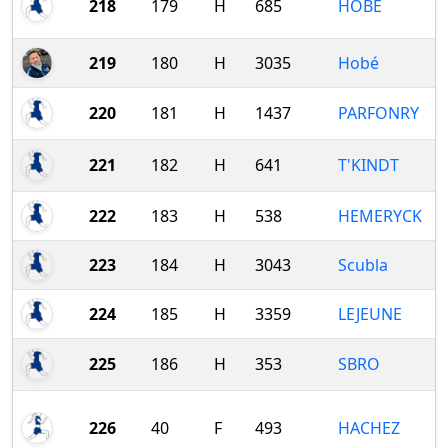
218
179
H
685
HOBE
219
180
H
3035
Hobé
220
181
H
1437
PARFONRY
221
182
H
641
T'KINDT
222
183
H
538
HEMERYCK
223
184
H
3043
Scubla
224
185
H
3359
LEJEUNE
225
186
H
353
SBRO
226
40
F
493
HACHEZ