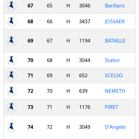
67
65
H
3046
Barillaro
68
66
H
3437
JOSSAER
69
67
H
1194
BATAILLE
70
68
H
3044
Stalon
71
69
H
652
SCELSO
72
70
H
639
NEMETH
73
71
H
1176
PIRET
74
72
H
3049
D'Angelo