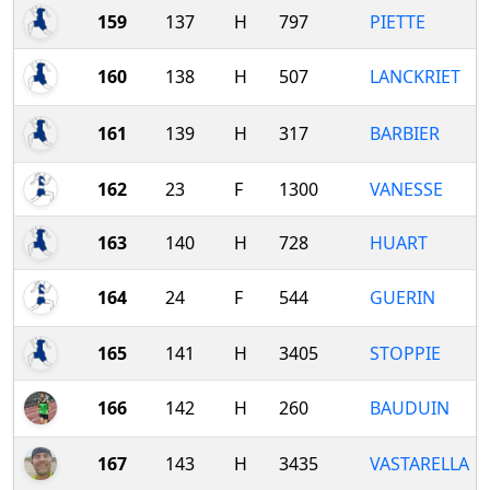
159
137
H
797
PIETTE
160
138
H
507
LANCKRIET
161
139
H
317
BARBIER
162
23
F
1300
VANESSE
163
140
H
728
HUART
164
24
F
544
GUERIN
165
141
H
3405
STOPPIE
166
142
H
260
BAUDUIN
167
143
H
3435
VASTARELLA