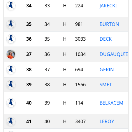
34
33
H
224
JARECKI
35
34
H
981
BURTON
36
35
H
3033
DECK
37
36
H
1034
DUGAUQUIER
38
37
H
694
GERIN
39
38
H
1566
SMET
40
39
H
114
BELKACEM
41
40
H
3407
LEROY