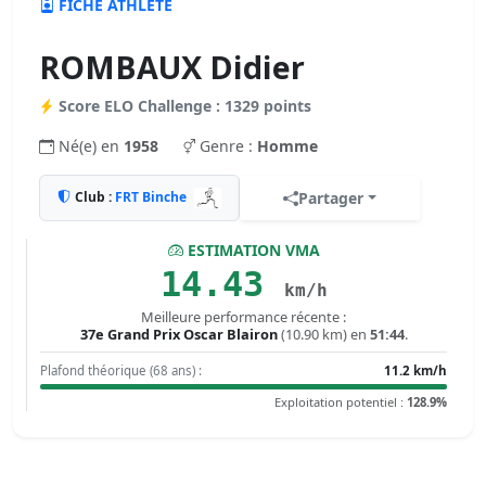
FICHE ATHLÈTE
ROMBAUX Didier
Score ELO Challenge : 1329 points
Né(e) en
1958
Genre :
Homme
Club :
FRT Binche
Partager
ESTIMATION VMA
14.43
km/h
Meilleure performance récente :
37e Grand Prix Oscar Blairon
(10.90 km) en
51:44
.
Plafond théorique (68 ans) :
11.2 km/h
Exploitation potentiel :
128.9%