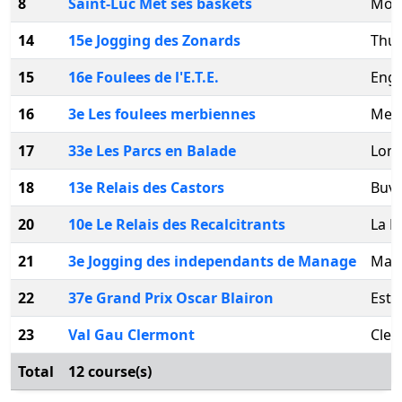
8
Saint-Luc Met ses baskets
Mon
14
15e Jogging des Zonards
Thui
15
16e Foulees de l'E.T.E.
Eng
16
3e Les foulees merbiennes
Merb
17
33e Les Parcs en Balade
Lom
18
13e Relais des Castors
Buvr
20
10e Le Relais des Recalcitrants
La H
21
3e Jogging des independants de Manage
Man
22
37e Grand Prix Oscar Blairon
Esti
23
Val Gau Clermont
Cle
Total
12 course(s)