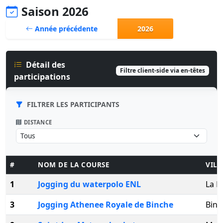
Saison 2026
Année précédente
2026
Détail des
Filtre client-side via en-têtes
participations
FILTRER LES PARTICIPANTS
DISTANCE
#
NOM DE LA COURSE
VILL
1
Jogging du waterpolo ENL
La L
3
Jogging Athenee Royale de Binche
Binc