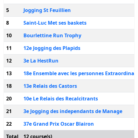
5
Jogging St Feuillien
8
Saint-Luc Met ses baskets
10
Bourlettine Run Trophy
11
12e Jogging des Plapids
12
3e La HestRun
13
18e Ensemble avec les personnes Extraordinai
18
13e Relais des Castors
20
10e Le Relais des Recalcitrants
21
3e Jogging des independants de Manage
22
37e Grand Prix Oscar Blairon
Total
12 course(s)