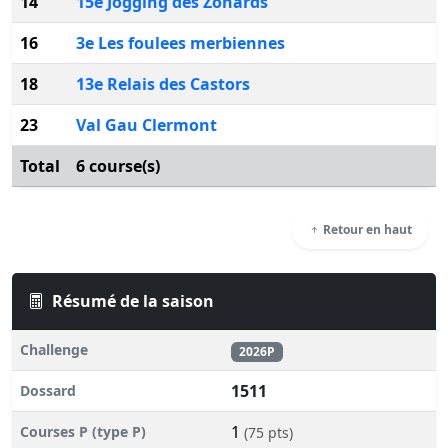
14
15e Jogging des Zonards
16
3e Les foulees merbiennes
18
13e Relais des Castors
23
Val Gau Clermont
Total
6 course(s)
Retour en haut
Résumé de la saison
Challenge
2026P
1511
Dossard
1
Courses P (type P)
(75 pts)