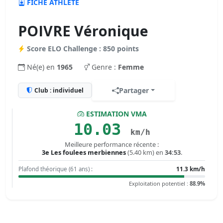
FICHE ATHLÈTE
POIVRE Véronique
Score ELO Challenge : 850 points
Né(e) en
1965
Genre :
Femme
Partager
Club : individuel
ESTIMATION VMA
10.03
km/h
Meilleure performance récente :
3e Les foulees merbiennes
(5.40 km) en
34:53
.
Plafond théorique (61 ans) :
11.3 km/h
Exploitation potentiel :
88.9%