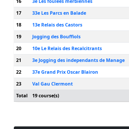
16
3e Les foulees merbiennes
17
33e Les Parcs en Balade
18
13e Relais des Castors
19
Jogging des Bouffiols
20
10e Le Relais des Recalcitrants
21
3e Jogging des independants de Manage
22
37e Grand Prix Oscar Blairon
23
Val Gau Clermont
Total
19 course(s)