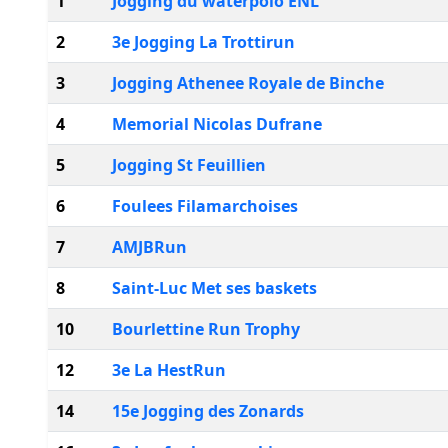
1
Jogging du waterpolo ENL
2
3e Jogging La Trottirun
3
Jogging Athenee Royale de Binche
4
Memorial Nicolas Dufrane
5
Jogging St Feuillien
6
Foulees Filamarchoises
7
AMJBRun
8
Saint-Luc Met ses baskets
10
Bourlettine Run Trophy
12
3e La HestRun
14
15e Jogging des Zonards