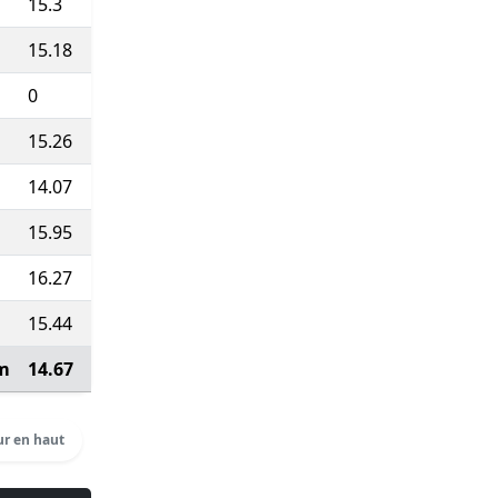
15.3
3'55''
21:11
913
15.18
3'57''
24:14
916
0
0'00''
700:00
75
(Course type P)
15.26
3'56''
20:50
910
14.07
4'16''
40:05
75
(Course type P)
15.95
3'46''
17:41
939
16.27
3'41''
20:06
933
15.44
3'53''
21:34
918
m
14.67
4'05''
7:08:41
Voir détails
r en haut