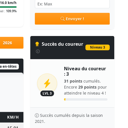
16.0 km/h
iel :
109.9%
Envoyer !
2026
Succès du coureur
Niveau 3
ia en-têtes
Niveau du coureur
: 3
31 points
cumulés.
Encore
29 points
pour
atteindre le niveau 4 !
LVL 3
Succès cumulés depuis la saison
KM/H
TPS/KM
TEMPS
POINTS
2021.