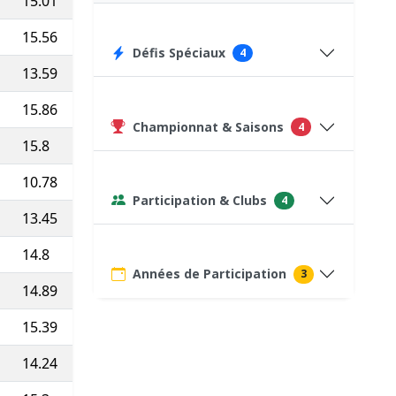
15.01
4'0-0''
20:52
893
(Pas top 10 ⇒
20
)
15.56
3'51''
18:19
910
Défis Spéciaux
4
13.59
4'25''
32:14
75
(Course type P)
15.86
3'47''
24:13
930
Championnat & Saisons
4
15.8
3'48''
15:34
914
10.78
5'34''
21:43
606
(Pas top 10 ⇒
20
)
Participation & Clubs
4
13.45
4'28''
35:41
75
(Course type P)
14.8
4'03''
21:49
877
(Pas top 10 ⇒
20
)
Années de Participation
3
14.89
4'02''
22:34
889
(Pas top 10 ⇒
20
)
15.39
3'54''
19:53
910
14.24
4'13''
30:08
895
(Pas top 10 ⇒
20
)