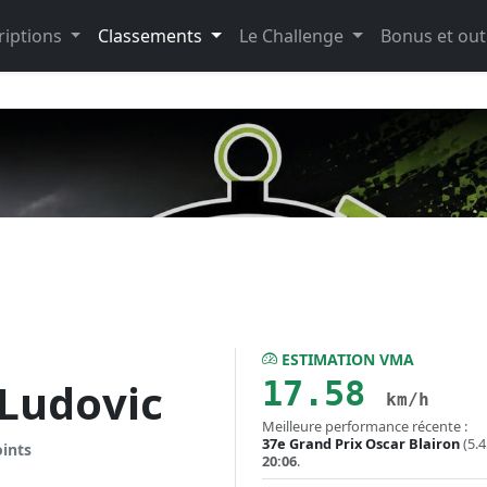
riptions
Classements
Le Challenge
Bonus et out
ESTIMATION VMA
17.58
Ludovic
km/h
Meilleure performance récente :
37e Grand Prix Oscar Blairon
(5.4
oints
20:06
.