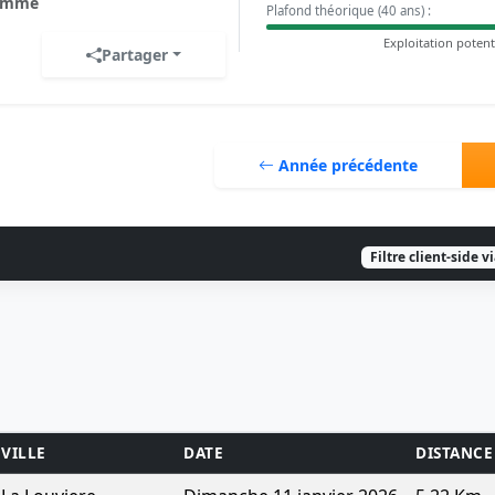
omme
Plafond théorique (40 ans) :
Exploitation potent
Partager
Année précédente
Filtre client-side v
VILLE
DATE
DISTANCE