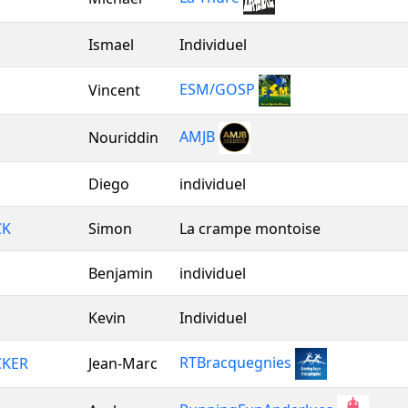
Ismael
Individuel
ESM/GOSP
Vincent
AMJB
Nouriddin
Diego
individuel
CK
Simon
La crampe montoise
Benjamin
individuel
Kevin
Individuel
RTBracquegnies
CKER
Jean-Marc