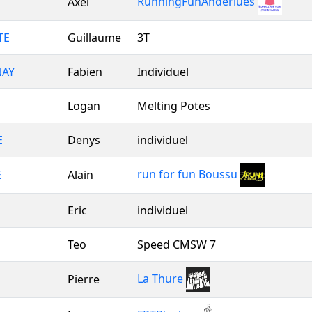
RunningFunAnderlues
Axel
TE
Guillaume
3T
AY
Fabien
Individuel
Logan
Melting Potes
E
Denys
individuel
run for fun Boussu
E
Alain
Eric
individuel
Teo
Speed CMSW 7
La Thure
Pierre