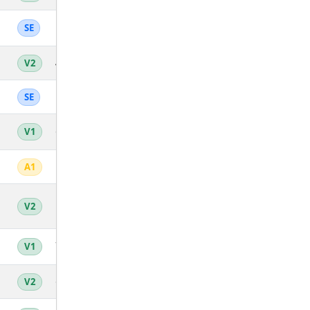
12
14.28
4'12''
43:41
891
SE
4
14.27
4'12''
43:43
889
V2
13
14.16
4'14''
44:04
884
SE
6
14.11
4'15''
44:13
881
V1
1
14.01
4'17''
44:32
877
A1
5
13.98
4'18''
44:39
874
V2
7
13.95
4'18''
44:43
872
V1
6
13.94
4'18''
44:46
870
V2