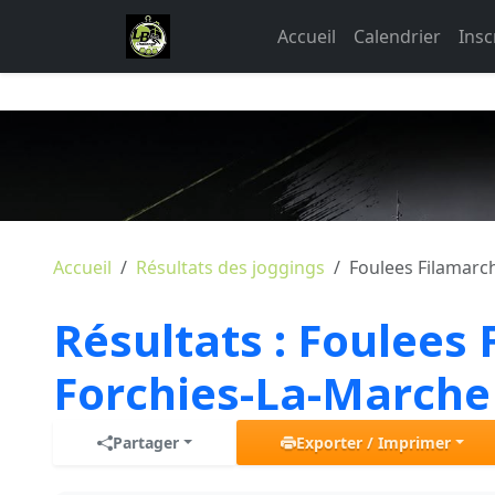
Accueil
Calendrier
Insc
Accueil
Résultats des joggings
Foulees Filamarc
Résultats :
Foulees 
Forchies-La-Marche
Partager
Exporter / Imprimer