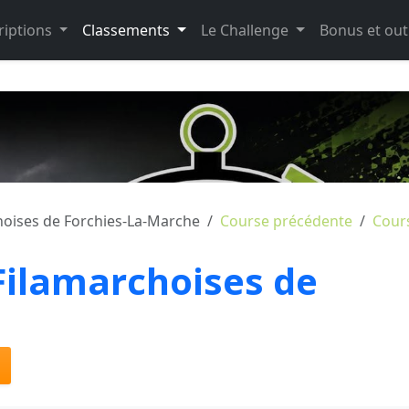
riptions
Classements
Le Challenge
Bonus et out
hoises de Forchies-La-Marche
Course précédente
Cour
Filamarchoises de