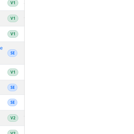
8
13.91
4'19''
44:51
868
V1
9
13.85
4'20''
45:04
865
V1
10
13.85
4'20''
45:04
863
V1
ue
14
13.84
4'20''
45:06
862
SE
11
13.67
4'23''
45:39
855
V1
15
13.64
4'24''
45:44
853
SE
16
13.62
4'24''
45:48
851
SE
7
13.61
4'24''
45:50
849
V2
8
13.59
4'25''
45:55
847
V2