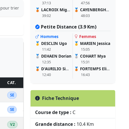
37:13
47:56
 pour trier
🥉
LACROIX Miguel
🥉
CAYENBERGHS Fabienne
39:02
48:03
Petite Distance (3.9 Km)
Hommes
Femmes
🥇
DESCLIN Ugo
🥇
MARIEN Jessica
11:42
15:05
🥈
DEHAEN Dorian
🥈
COHART Mya
12:35
15:31
🥉
D'AURILIO Simeon
🥉
FORTEMPS Elizabeth
12:40
16:43
CAT.
PL.CAT.
KM/H
TPS/KM
TEMPS
POINTS
DIPL
1
18.64
3'13''
33:29
1043
SE
Fiche Technique
2
16.77
3'35''
37:13
990
SE
Course de type :
C
Grande distance :
10.4 Km
1
15.99
3'45''
39:02
967
V2