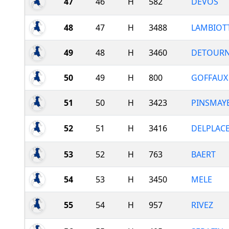
47
46
H
582
DEVOS
48
47
H
3488
LAMBIOT
49
48
H
3460
DETOURN
50
49
H
800
GOFFAUX
51
50
H
3423
PINSMAY
52
51
H
3416
DELPLAC
53
52
H
763
BAERT
54
53
H
3450
MELE
55
54
H
957
RIVEZ