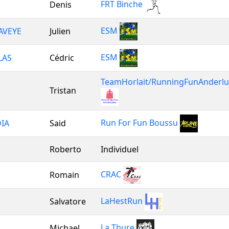
FRT Binche
Denis
ESM
AVEYE
Julien
ESM
LAS
Cédric
TeamHorlait/RunningFunAnderl
Tristan
Run For Fun Boussu
IA
Said
Roberto
Individuel
CRAC
Romain
LaHestRun
E
Salvatore
La Thure
Michael