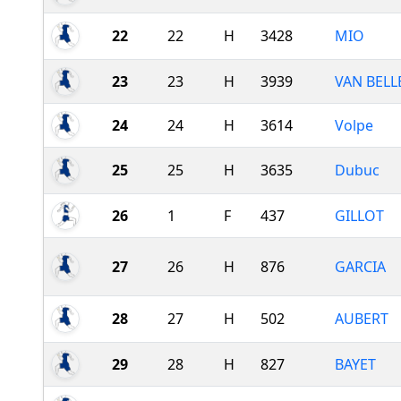
22
22
H
3428
MIO
23
23
H
3939
VAN BEL
24
24
H
3614
Volpe
25
25
H
3635
Dubuc
26
1
F
437
GILLOT
27
26
H
876
GARCIA
28
27
H
502
AUBERT
29
28
H
827
BAYET