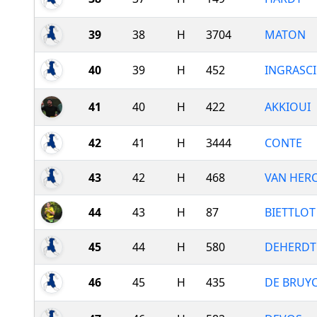
39
38
H
3704
MATON
40
39
H
452
INGRASCI
41
40
H
422
AKKIOUI
42
41
H
3444
CONTE
43
42
H
468
VAN HER
44
43
H
87
BIETTLOT
45
44
H
580
DEHERDT
46
45
H
435
DE BRUY