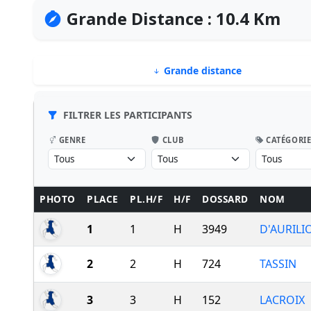
Grande Distance : 10.4 Km
Grande distance
FILTRER LES PARTICIPANTS
GENRE
CLUB
CATÉGORI
PHOTO
PLACE
PL.H/F
H/F
DOSSARD
NOM
1
1
H
3949
D'AURILI
2
2
H
724
TASSIN
3
3
H
152
LACROIX