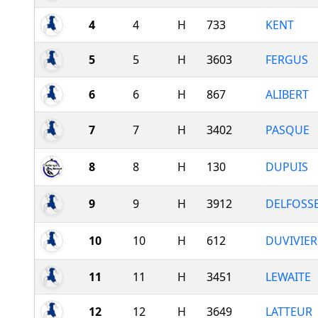
4
4
H
733
KENT
5
5
H
3603
FERGUS
6
6
H
867
ALIBERT
7
7
H
3402
PASQUE
8
8
H
130
DUPUIS
9
9
H
3912
DELFOSS
10
10
H
612
DUVIVIER
11
11
H
3451
LEWAITE
12
12
H
3649
LATTEUR