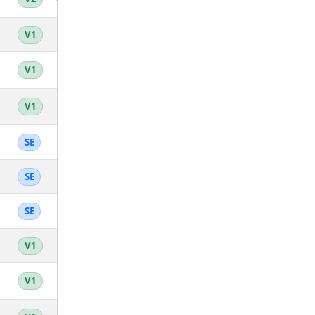
12
13.55
4'26''
46:03
845
V1
13
13.54
4'26''
46:06
843
V1
14
13.52
4'26''
46:09
841
V1
17
13.5
4'27''
46:14
839
SE
18
13.49
4'27''
46:15
837
SE
19
13.46
4'28''
46:22
834
SE
15
13.39
4'29''
46:37
831
V1
16
13.33
4'30''
46:49
828
V1