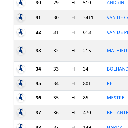
30
29
H
510
ANDRIN
31
30
H
3411
VAN DE C
32
31
H
613
VAN DE P
33
32
H
215
MATHIEU
34
33
H
34
BOLHAND
35
34
H
801
RE
36
35
H
85
MESTRE
37
36
H
470
BELLANT
38
37
H
149
HARDY