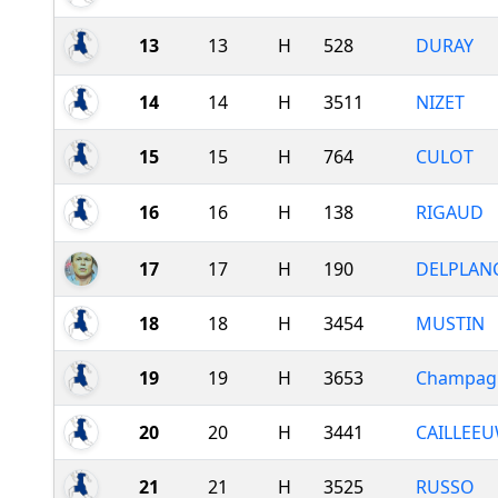
13
13
H
528
DURAY
14
14
H
3511
NIZET
15
15
H
764
CULOT
16
16
H
138
RIGAUD
17
17
H
190
DELPLAN
18
18
H
3454
MUSTIN
19
19
H
3653
Champag
20
20
H
3441
CAILLEE
21
21
H
3525
RUSSO