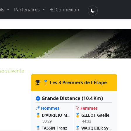
ils
Partenaires
Connexion
se suivante
🥇 Les 3 Premiers de l'Étape
Grande Distance (10.4 Km)
Hommes
Femmes
🥇
D'AURILIO Marvin
🥇
GILLOT Gaelle
33:29
44:32
🥈
TASSIN Franz
🥈
WAUQUIER Sylvie