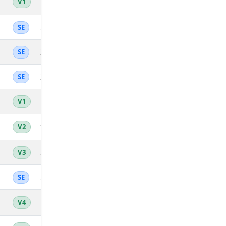
17
13.24
4'32''
47:08
824
V1
20
13.23
4'32''
47:11
822
SE
21
13.2
4'33''
47:17
820
SE
22
13.18
4'33''
47:20
818
SE
18
13.17
4'33''
47:23
816
V1
9
13.17
4'33''
47:23
814
V2
2
13.16
4'34''
47:26
812
V3
23
13.11
4'35''
47:35
810
SE
1
13.1
4'35''
47:37
808
V4