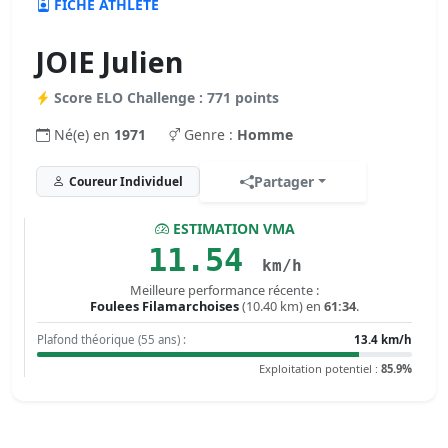
FICHE ATHLÈTE
JOIE Julien
Score ELO Challenge : 771 points
Né(e) en
1971
Genre :
Homme
Partager
Coureur Individuel
ESTIMATION VMA
11.54
km/h
Meilleure performance récente :
Foulees Filamarchoises
(10.40 km) en
61:34
.
Plafond théorique (55 ans) :
13.4 km/h
Exploitation potentiel :
85.9%