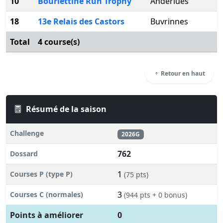
10
Bourlettine Run Trophy
Anderlues
18
13e Relais des Castors
Buvrinnes
Total
4 course(s)
Retour en haut
Résumé de la saison
Challenge
2026G
762
Dossard
1
Courses P (type P)
(75 pts)
3
Courses C (normales)
(944 pts + 0 bonus)
Points à améliorer
0