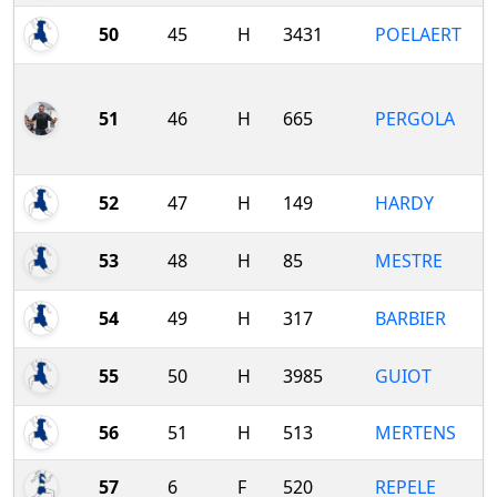
50
45
H
3431
POELAERT
51
46
H
665
PERGOLA
52
47
H
149
HARDY
53
48
H
85
MESTRE
54
49
H
317
BARBIER
55
50
H
3985
GUIOT
56
51
H
513
MERTENS
57
6
F
520
REPELE