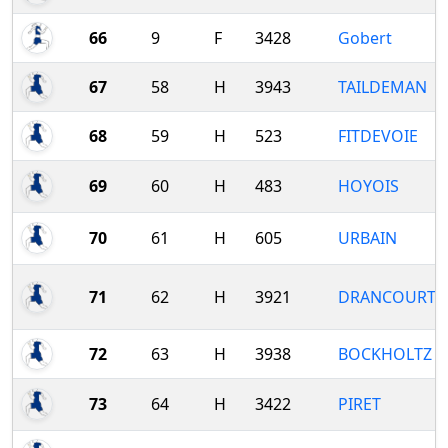
66
9
F
3428
Gobert
67
58
H
3943
TAILDEMAN
68
59
H
523
FITDEVOIE
69
60
H
483
HOYOIS
70
61
H
605
URBAIN
71
62
H
3921
DRANCOURT
72
63
H
3938
BOCKHOLTZ B
73
64
H
3422
PIRET