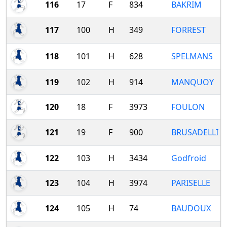
116
17
F
834
BAKRIM
117
100
H
349
FORREST
118
101
H
628
SPELMANS
119
102
H
914
MANQUOY
120
18
F
3973
FOULON
121
19
F
900
BRUSADELLI
122
103
H
3434
Godfroid
123
104
H
3974
PARISELLE
124
105
H
74
BAUDOUX