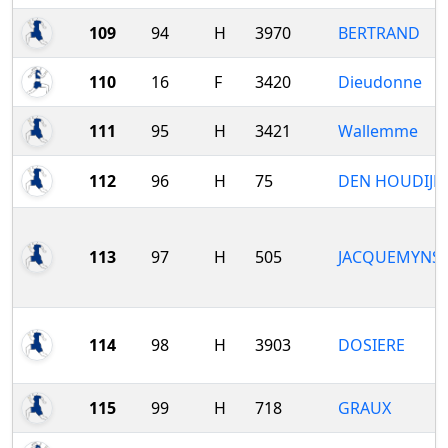
109
94
H
3970
BERTRAND
110
16
F
3420
Dieudonne
111
95
H
3421
Wallemme
112
96
H
75
DEN HOUDIJK
113
97
H
505
JACQUEMYNS
114
98
H
3903
DOSIERE
115
99
H
718
GRAUX