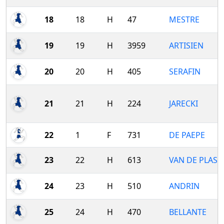
18
18
H
47
MESTRE
19
19
H
3959
ARTISIEN
20
20
H
405
SERAFIN
21
21
H
224
JARECKI
22
1
F
731
DE PAEPE
23
22
H
613
VAN DE PLAS
24
23
H
510
ANDRIN
25
24
H
470
BELLANTE