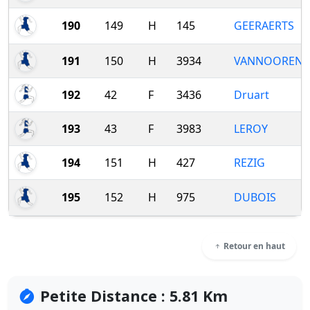
190
149
H
145
GEERAERTS
191
150
H
3934
VANNOORENB
192
42
F
3436
Druart
193
43
F
3983
LEROY
194
151
H
427
REZIG
195
152
H
975
DUBOIS
Retour en haut
Petite Distance : 5.81 Km