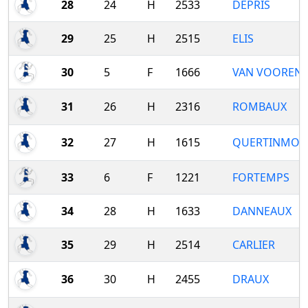
28
24
H
2533
DEPRIS
29
25
H
2515
ELIS
30
5
F
1666
VAN VOOREN
31
26
H
2316
ROMBAUX
32
27
H
1615
QUERTINMON
33
6
F
1221
FORTEMPS
34
28
H
1633
DANNEAUX
35
29
H
2514
CARLIER
36
30
H
2455
DRAUX