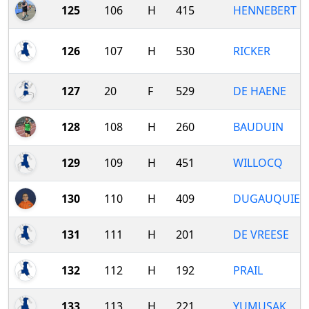
125
106
H
415
HENNEBERT
126
107
H
530
RICKER
127
20
F
529
DE HAENE
128
108
H
260
BAUDUIN
129
109
H
451
WILLOCQ
130
110
H
409
DUGAUQUIER
131
111
H
201
DE VREESE
132
112
H
192
PRAIL
133
113
H
221
YUMUSAK