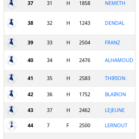
37
31
H
1858
NEMETH
38
32
H
1243
DENDAL
39
33
H
2504
FRANZ
40
34
H
2476
ALHAMOUD
41
35
H
2583
THIRION
42
36
H
1752
BLAIRON
43
37
H
2462
LEJEUNE
44
7
F
2500
LERNOUT