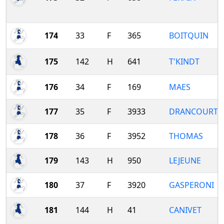
174
33
F
365
BOITQUIN
175
142
H
641
T'KINDT
176
34
F
169
MAES
177
35
F
3933
DRANCOURT
178
36
F
3952
THOMAS
179
143
H
950
LEJEUNE
180
37
F
3920
GASPERONI
181
144
H
41
CANIVET