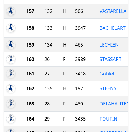
157
132
H
506
VASTARELLA
158
133
H
3947
BACHELART
159
134
H
465
LECHIEN
160
26
F
3989
STASSART
161
27
F
3418
Goblet
162
135
H
197
STEENS
163
28
F
430
DELAHAUTEM
164
29
F
3435
TOUTIN