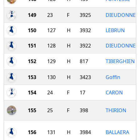
149
23
F
3925
DIEUDONNE
150
127
H
3932
LEBRUN
151
128
H
3922
DIEUDONNE
152
129
H
817
TIBERGHIEN
153
130
H
3423
Goffin
154
24
F
17
CARON
155
25
F
398
THIRION
156
131
H
3984
BALLAERA