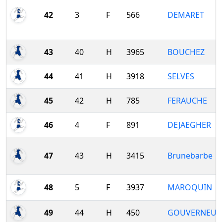
42
3
F
566
DEMARET
43
40
H
3965
BOUCHEZ
44
41
H
3918
SELVES
45
42
H
785
FERAUCHE
46
4
F
891
DEJAEGHER
47
43
H
3415
Brunebarbe
48
5
F
3937
MAROQUIN
49
44
H
450
GOUVERNEUR