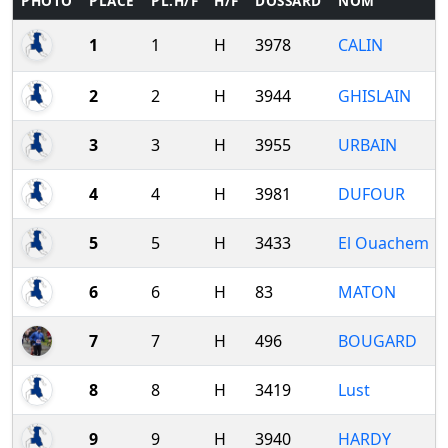
PHOTO
PLACE
PL.H/F
H/F
DOSSARD
NOM
1
1
H
3978
CALIN
2
2
H
3944
GHISLAIN
3
3
H
3955
URBAIN
4
4
H
3981
DUFOUR
5
5
H
3433
El Ouachem
6
6
H
83
MATON
7
7
H
496
BOUGARD
8
8
H
3419
Lust
9
9
H
3940
HARDY