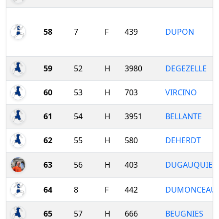
58
7
F
439
DUPON
59
52
H
3980
DEGEZELLE
60
53
H
703
VIRCINO
61
54
H
3951
BELLANTE
62
55
H
580
DEHERDT
63
56
H
403
DUGAUQUIER
64
8
F
442
DUMONCEAU
65
57
H
666
BEUGNIES