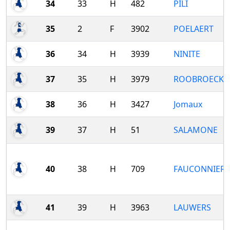
34
33
H
482
PILI
35
2
F
3902
POELAERT
36
34
H
3939
NINITE
37
35
H
3979
ROOBROECK
38
36
H
3427
Jomaux
39
37
H
51
SALAMONE
40
38
H
709
FAUCONNIER
41
39
H
3963
LAUWERS