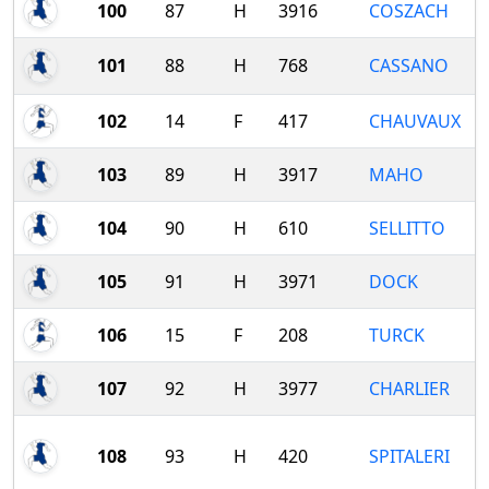
100
87
H
3916
COSZACH
101
88
H
768
CASSANO
102
14
F
417
CHAUVAUX
103
89
H
3917
MAHO
104
90
H
610
SELLITTO
105
91
H
3971
DOCK
106
15
F
208
TURCK
107
92
H
3977
CHARLIER
108
93
H
420
SPITALERI