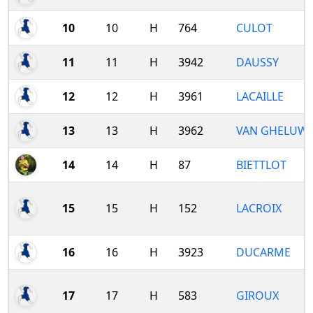
10
10
H
764
CULOT
11
11
H
3942
DAUSSY
12
12
H
3961
LACAILLE
13
13
H
3962
VAN GHELUW
14
14
H
87
BIETTLOT
15
15
H
152
LACROIX
16
16
H
3923
DUCARME
17
17
H
583
GIROUX