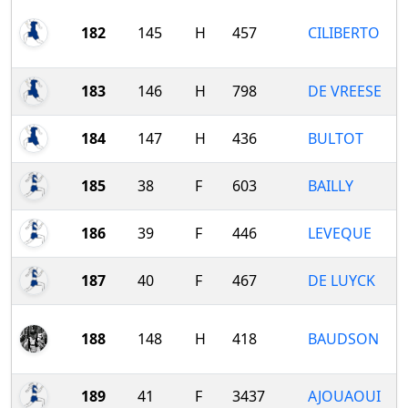
182
145
H
457
CILIBERTO
183
146
H
798
DE VREESE
184
147
H
436
BULTOT
185
38
F
603
BAILLY
186
39
F
446
LEVEQUE
187
40
F
467
DE LUYCK
188
148
H
418
BAUDSON
189
41
F
3437
AJOUAOUI