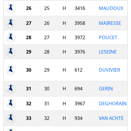
26
25
H
3416
MAUDOUX
27
26
H
3958
MAIRESSE
28
27
H
3972
POUCET
29
28
H
3976
LESEINE
30
29
H
612
DUVIVIER
31
30
H
694
GERIN
32
31
H
3967
DEGHORAIN
33
32
H
934
VAN ACHTE