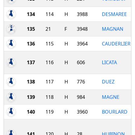
134
114
H
3988
DESMAREE
135
21
F
3948
MAGNAN
136
115
H
3964
CAUDERLIER
137
116
H
606
LICATA
138
117
H
776
DUEZ
139
118
H
984
MAGNE
140
119
H
3960
BOURLARD
141
120
H
28
HUBINON