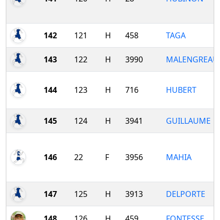
142
121
H
458
TAGA
143
122
H
3990
MALENGREAU
144
123
H
716
HUBERT
145
124
H
3941
GUILLAUME
146
22
F
3956
MAHIA
147
125
H
3913
DELPORTE
148
126
H
459
FONTESSE