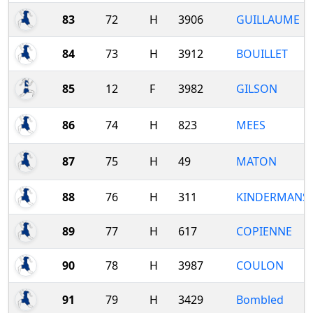
83
72
H
3906
GUILLAUME
84
73
H
3912
BOUILLET
85
12
F
3982
GILSON
86
74
H
823
MEES
87
75
H
49
MATON
88
76
H
311
KINDERMANS
89
77
H
617
COPIENNE
90
78
H
3987
COULON
91
79
H
3429
Bombled