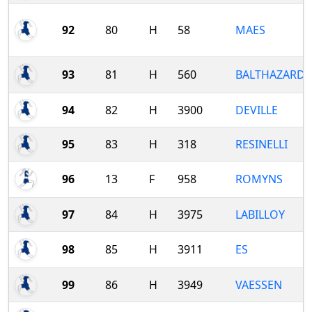
92
80
H
58
MAES
93
81
H
560
BALTHAZARD
94
82
H
3900
DEVILLE
95
83
H
318
RESINELLI
96
13
F
958
ROMYNS
97
84
H
3975
LABILLOY
98
85
H
3911
ES
99
86
H
3949
VAESSEN