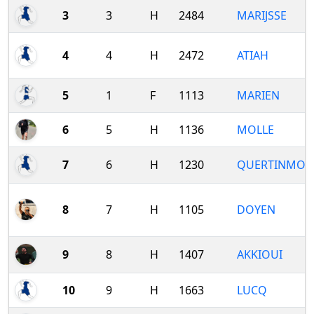
3
3
H
2484
MARIJSSE
4
4
H
2472
ATIAH
5
1
F
1113
MARIEN
6
5
H
1136
MOLLE
7
6
H
1230
QUERTINMON
8
7
H
1105
DOYEN
9
8
H
1407
AKKIOUI
10
9
H
1663
LUCQ