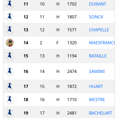
11
10
H
1702
DURANT
12
11
H
1807
SONCK
13
12
H
1571
CHAPELLE
14
2
F
1320
MAESFRANCK
15
13
H
1194
BATAILLE
16
14
H
2474
SAMIMI
17
15
H
1872
HUART
18
16
H
1710
MESTRE
19
17
H
2481
BACHELART