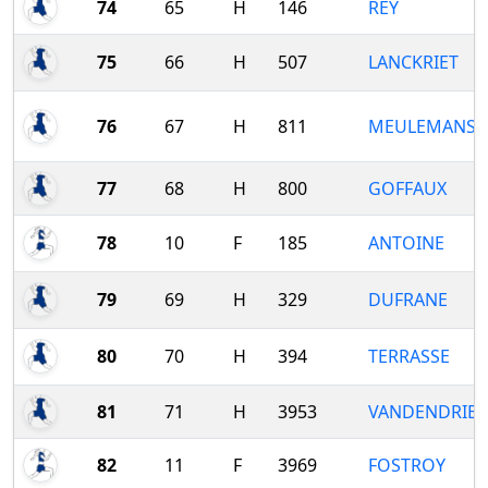
74
65
H
146
REY
75
66
H
507
LANCKRIET
76
67
H
811
MEULEMANS
77
68
H
800
GOFFAUX
78
10
F
185
ANTOINE
79
69
H
329
DUFRANE
80
70
H
394
TERRASSE
81
71
H
3953
VANDENDRIES
82
11
F
3969
FOSTROY