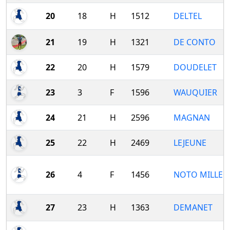
20
18
H
1512
DELTEL
21
19
H
1321
DE CONTO
22
20
H
1579
DOUDELET
23
3
F
1596
WAUQUIER
24
21
H
2596
MAGNAN
25
22
H
2469
LEJEUNE
26
4
F
1456
NOTO MILLEFI
27
23
H
1363
DEMANET