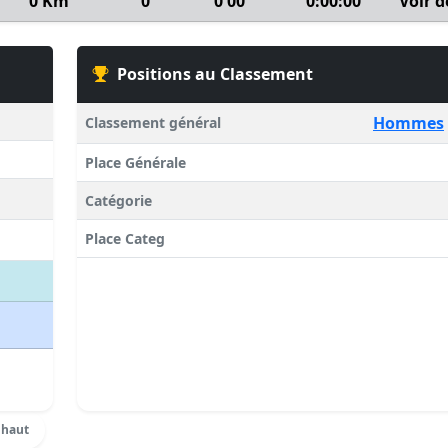
0 Km
0
0'00''
0:00:00
Voir d
Positions au Classement
Hommes
Classement général
Place Générale
Catégorie
Place Categ
 haut