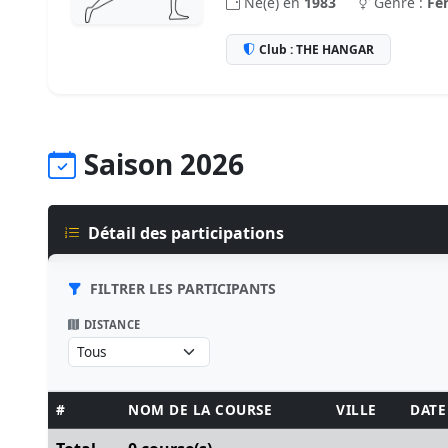
Né(e) en
1983
Genre :
Fe
Club : THE HANGAR
Saison 2026
Détail des participations
FILTRER LES PARTICIPANTS
DISTANCE
#
NOM DE LA COURSE
VILLE
DATE