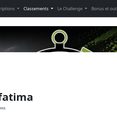
riptions
Classements
Le Challenge
Bonus et out
fatima
nts