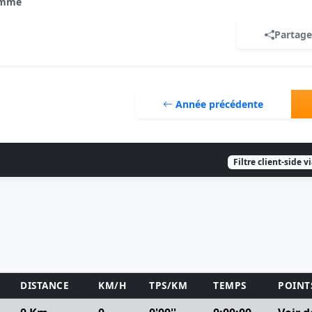
mme
Partage
Année précédente
Filtre client-side v
DISTANCE
KM/H
TPS/KM
TEMPS
POINT