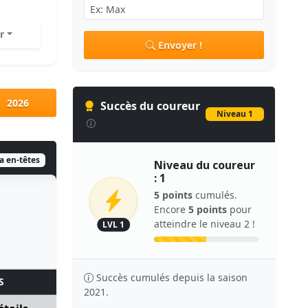
r
Envoyer !
2026
Succès du coureur
Niveau 1
ia en-têtes
Niveau du coureur
: 1
5 points
cumulés.
Encore
5 points
pour
atteindre le niveau 2 !
LVL 1
Succès cumulés depuis la saison
S
2021.