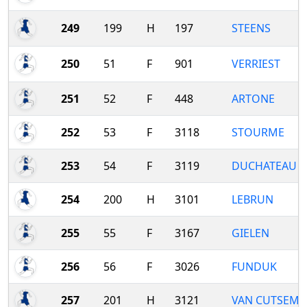
249
199
H
197
STEENS
250
51
F
901
VERRIEST
251
52
F
448
ARTONE
252
53
F
3118
STOURME
253
54
F
3119
DUCHATEAU
254
200
H
3101
LEBRUN
255
55
F
3167
GIELEN
256
56
F
3026
FUNDUK
257
201
H
3121
VAN CUTSEM