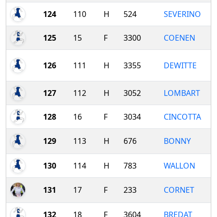
124
110
H
524
SEVERINO
125
15
F
3300
COENEN
126
111
H
3355
DEWITTE
127
112
H
3052
LOMBART
128
16
F
3034
CINCOTTA
129
113
H
676
BONNY
130
114
H
783
WALLON
131
17
F
233
CORNET
132
18
F
3604
BREDAT