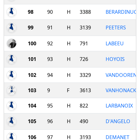
98
90
H
3388
BERARDINUCC
99
91
H
3139
PEETERS
100
92
H
791
LABEEU
101
93
H
726
HOYOIS
102
94
H
3329
VANDOOREN
103
9
F
3613
VANHONACKE
104
95
H
822
LARBANOIX
105
96
H
490
D'ANGELO
106
97
H
3193
DEMANET