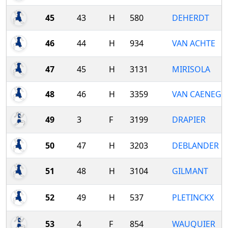
45
43
H
580
DEHERDT
46
44
H
934
VAN ACHTE
47
45
H
3131
MIRISOLA
48
46
H
3359
VAN CAENEG
49
3
F
3199
DRAPIER
50
47
H
3203
DEBLANDER
51
48
H
3104
GILMANT
52
49
H
537
PLETINCKX
53
4
F
854
WAUQUIER