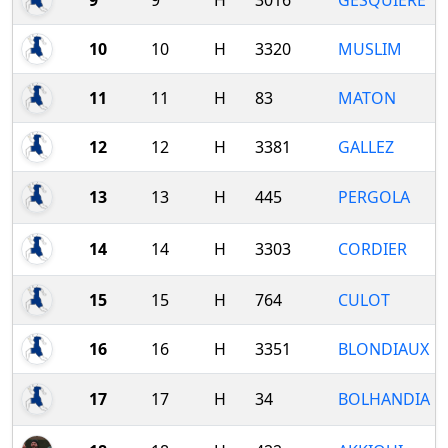
9
9
H
3016
GESQUIERE
10
10
H
3320
MUSLIM
11
11
H
83
MATON
12
12
H
3381
GALLEZ
13
13
H
445
PERGOLA
14
14
H
3303
CORDIER
15
15
H
764
CULOT
16
16
H
3351
BLONDIAUX
17
17
H
34
BOLHANDIA