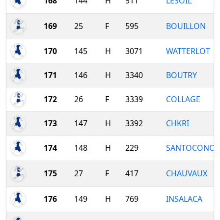
168
144
H
511
LESOIL
169
25
F
595
BOUILLON
170
145
H
3071
WATTERLOT
171
146
H
3340
BOUTRY
172
26
F
3339
COLLAGE
173
147
H
3392
CHKRI
174
148
H
229
SANTOCONO
175
27
F
417
CHAUVAUX
176
149
H
769
INSALACA