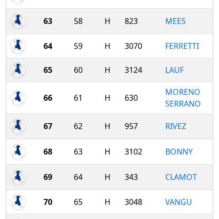
63
58
H
823
MEES
64
59
H
3070
FERRETTI
65
60
H
3124
LAUF
MORENO
66
61
H
630
SERRANO
67
62
H
957
RIVEZ
68
63
H
3102
BONNY
69
64
H
343
CLAMOT
70
65
H
3048
VANGU