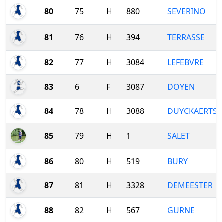
80
75
H
880
SEVERINO
81
76
H
394
TERRASSE
82
77
H
3084
LEFEBVRE
83
6
F
3087
DOYEN
84
78
H
3088
DUYCKAERTS
85
79
H
1
SALET
86
80
H
519
BURY
87
81
H
3328
DEMEESTER
88
82
H
567
GURNE