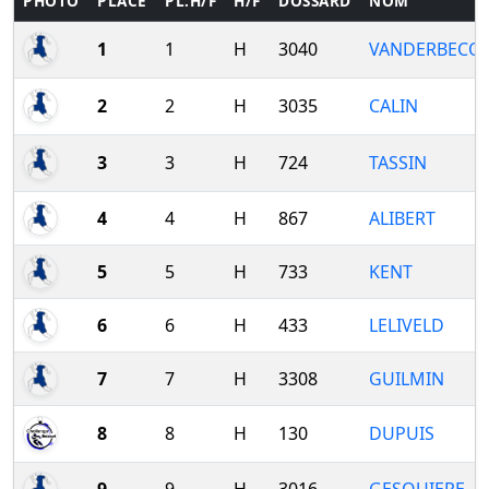
PHOTO
PLACE
PL.H/F
H/F
DOSSARD
NOM
1
1
H
3040
VANDERBECQ
2
2
H
3035
CALIN
3
3
H
724
TASSIN
4
4
H
867
ALIBERT
5
5
H
733
KENT
6
6
H
433
LELIVELD
7
7
H
3308
GUILMIN
8
8
H
130
DUPUIS