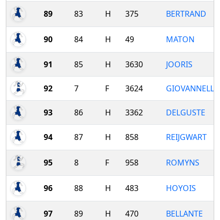
89
83
H
375
BERTRAND
90
84
H
49
MATON
91
85
H
3630
JOORIS
92
7
F
3624
GIOVANNELLI
93
86
H
3362
DELGUSTE
94
87
H
858
REIJGWART
95
8
F
958
ROMYNS
96
88
H
483
HOYOIS
97
89
H
470
BELLANTE