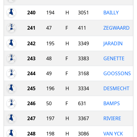
240
194
H
3051
BAILLY
241
47
F
411
ZEGWAARD
242
195
H
3349
JARADIN
243
48
F
3383
GENETTE
244
49
F
3168
GOOSSONS
245
196
H
3334
DESMECHT
246
50
F
631
BAMPS
247
197
H
3367
RIVIERE
248
198
H
3086
VAN YCK