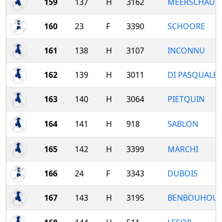
159
137
H
3162
MEERSCHAUT
160
23
F
3390
SCHOORE
161
138
H
3107
INCONNU
162
139
H
3011
DI PASQUALE
163
140
H
3064
PIETQUIN
164
141
H
918
SABLON
165
142
H
3399
MARCHI
166
24
F
3343
DUBOIS
167
143
H
3195
BENBOUHOU