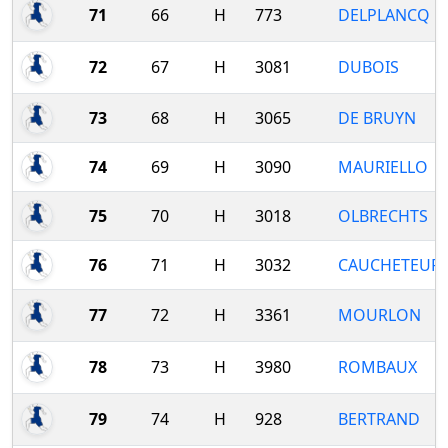
71
66
H
773
DELPLANCQ
72
67
H
3081
DUBOIS
73
68
H
3065
DE BRUYN
74
69
H
3090
MAURIELLO
75
70
H
3018
OLBRECHTS
76
71
H
3032
CAUCHETEUR
77
72
H
3361
MOURLON
78
73
H
3980
ROMBAUX
79
74
H
928
BERTRAND