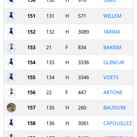
150
130
H
976
SBRO
151
131
H
571
WILLEM
152
132
H
3089
TARRAF
153
21
F
834
BAKRIM
154
133
H
3336
GLINEUR
155
134
H
3346
VOETS
156
22
F
447
ARTONE
157
135
H
260
BAUDUIN
158
136
H
3061
CAPOUILLEZ