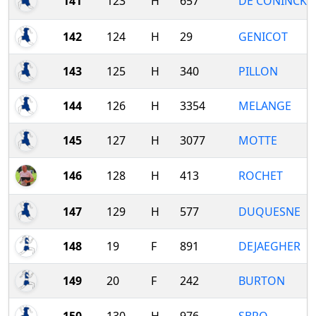
141
123
H
657
DE CONINCK
142
124
H
29
GENICOT
143
125
H
340
PILLON
144
126
H
3354
MELANGE
145
127
H
3077
MOTTE
146
128
H
413
ROCHET
147
129
H
577
DUQUESNE
148
19
F
891
DEJAEGHER
149
20
F
242
BURTON