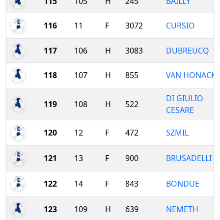
115
105
H
245
BAILLY
116
11
F
3072
CURSIO
117
106
H
3083
DUBREUCQ
118
107
H
855
VAN HONACK
DI GIULIO-
119
108
H
522
CESARE
120
12
F
472
SZMIL
121
13
F
900
BRUSADELLI
122
14
F
843
BONDUE
123
109
H
639
NEMETH