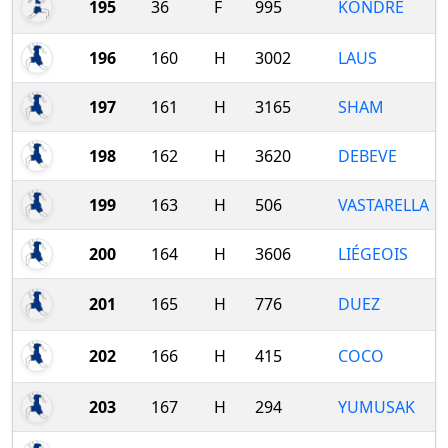
195
36
F
995
KONDRE
196
160
H
3002
LAUS
197
161
H
3165
SHAM
198
162
H
3620
DEBEVE
199
163
H
506
VASTARELLA
200
164
H
3606
LIÉGEOIS
201
165
H
776
DUEZ
202
166
H
415
COCO
203
167
H
294
YUMUSAK