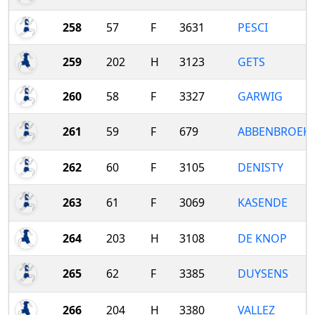
258
57
F
3631
PESCI
259
202
H
3123
GETS
260
58
F
3327
GARWIG
261
59
F
679
ABBENBROEK
262
60
F
3105
DENISTY
263
61
F
3069
KASENDE
264
203
H
3108
DE KNOP
265
62
F
3385
DUYSENS
266
204
H
3380
VALLEZ