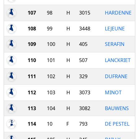
107
98
H
3015
HARDENNE
108
99
H
3448
LEJEUNE
109
100
H
405
SERAFIN
110
101
H
507
LANCKRIET
111
102
H
329
DUFRANE
112
103
H
3073
MINOT
113
104
H
3082
BAUWENS
114
10
F
793
DE PESTEL