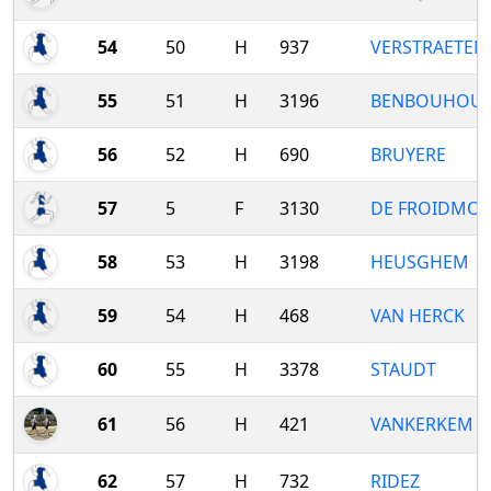
54
50
H
937
VERSTRAETEN
55
51
H
3196
BENBOUHOU
56
52
H
690
BRUYERE
57
5
F
3130
DE FROIDMO
58
53
H
3198
HEUSGHEM
59
54
H
468
VAN HERCK
60
55
H
3378
STAUDT
61
56
H
421
VANKERKEM
62
57
H
732
RIDEZ