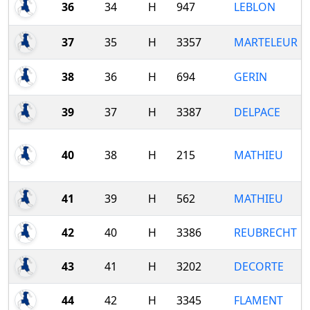
36
34
H
947
LEBLON
37
35
H
3357
MARTELEUR
38
36
H
694
GERIN
39
37
H
3387
DELPACE
40
38
H
215
MATHIEU
41
39
H
562
MATHIEU
42
40
H
3386
REUBRECHT
43
41
H
3202
DECORTE
44
42
H
3345
FLAMENT