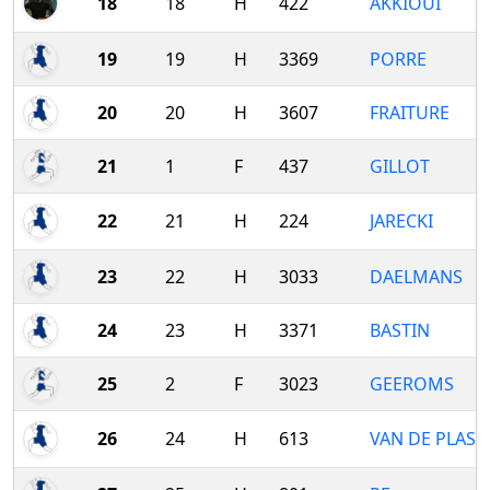
18
18
H
422
AKKIOUI
19
19
H
3369
PORRE
20
20
H
3607
FRAITURE
21
1
F
437
GILLOT
22
21
H
224
JARECKI
23
22
H
3033
DAELMANS
24
23
H
3371
BASTIN
25
2
F
3023
GEEROMS
26
24
H
613
VAN DE PLAS