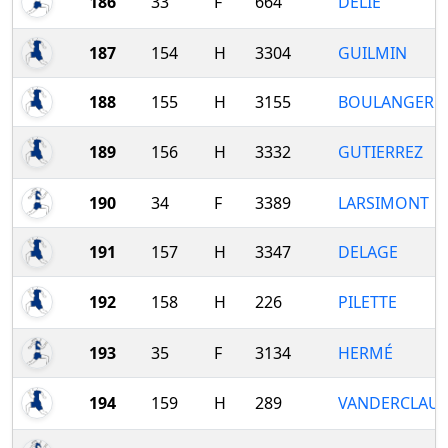
186
33
F
664
DELIE
187
154
H
3304
GUILMIN
188
155
H
3155
BOULANGER
189
156
H
3332
GUTIERREZ
190
34
F
3389
LARSIMONT
191
157
H
3347
DELAGE
192
158
H
226
PILETTE
193
35
F
3134
HERMÉ
194
159
H
289
VANDERCLAUS