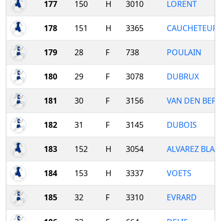
177
150
H
3010
LORENT
178
151
H
3365
CAUCHETEUR
179
28
F
738
POULAIN
180
29
F
3078
DUBRUX
181
30
F
3156
VAN DEN BER
182
31
F
3145
DUBOIS
183
152
H
3054
ALVAREZ BLA
184
153
H
3337
VOETS
185
32
F
3310
EVRARD