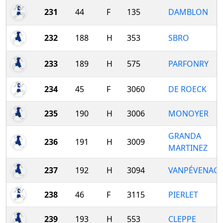
231
44
F
135
DAMBLON
232
188
H
353
SBRO
233
189
H
575
PARFONRY
234
45
F
3060
DE ROECK
235
190
H
3006
MONOYER
GRANDA
236
191
H
3009
MARTINEZ
237
192
H
3094
VANPÉVENAG
238
46
F
3115
PIERLET
239
193
H
553
CLEPPE