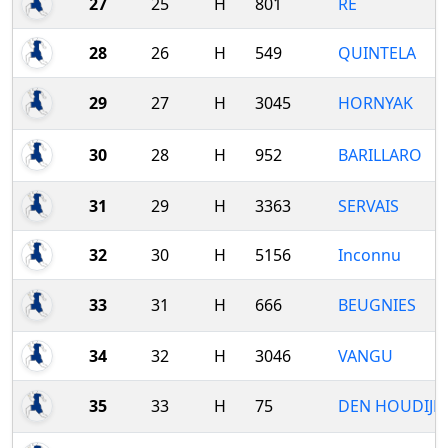
27
25
H
801
RE
28
26
H
549
QUINTELA
29
27
H
3045
HORNYAK
30
28
H
952
BARILLARO
31
29
H
3363
SERVAIS
32
30
H
5156
Inconnu
33
31
H
666
BEUGNIES
34
32
H
3046
VANGU
35
33
H
75
DEN HOUDIJK