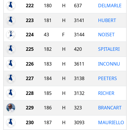
222
180
H
637
DELMARLE
223
181
H
3141
HUBERT
224
43
F
3144
NOISET
225
182
H
420
SPITALERI
226
183
H
3611
INCONNU
227
184
H
3138
PEETERS
228
185
H
3132
RICHER
229
186
H
323
BRANCART
230
187
H
3093
MAURIELLO