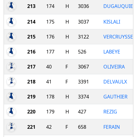
213
174
H
3036
DUGAUQUIER
214
175
H
3037
KISLALI
215
176
H
3122
VERCRUYSSE
216
177
H
526
LABEYE
217
40
F
3067
OLIVEIRA
218
41
F
3391
DELVAULX
219
178
H
3374
GAUTHIER
220
179
H
427
REZIG
221
42
F
658
FERAIN