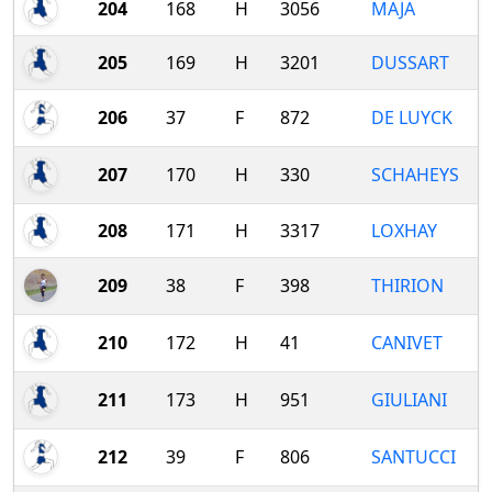
204
168
H
3056
MAJA
205
169
H
3201
DUSSART
206
37
F
872
DE LUYCK
207
170
H
330
SCHAHEYS
208
171
H
3317
LOXHAY
209
38
F
398
THIRION
210
172
H
41
CANIVET
211
173
H
951
GIULIANI
212
39
F
806
SANTUCCI