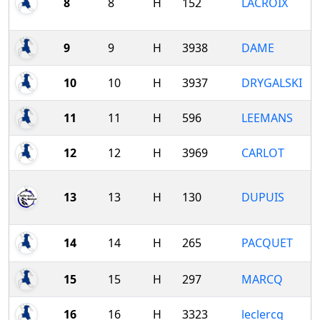
8
8
H
152
LACROIX
9
9
H
3938
DAME
10
10
H
3937
DRYGALSKI
11
11
H
596
LEEMANS
12
12
H
3969
CARLOT
13
13
H
130
DUPUIS
14
14
H
265
PACQUET
15
15
H
297
MARCQ
16
16
H
3323
leclercq