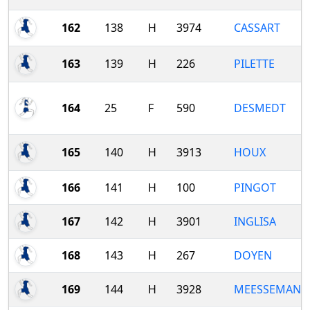
162
138
H
3974
CASSART
163
139
H
226
PILETTE
164
25
F
590
DESMEDT
165
140
H
3913
HOUX
166
141
H
100
PINGOT
167
142
H
3901
INGLISA
168
143
H
267
DOYEN
169
144
H
3928
MEESSEMAN