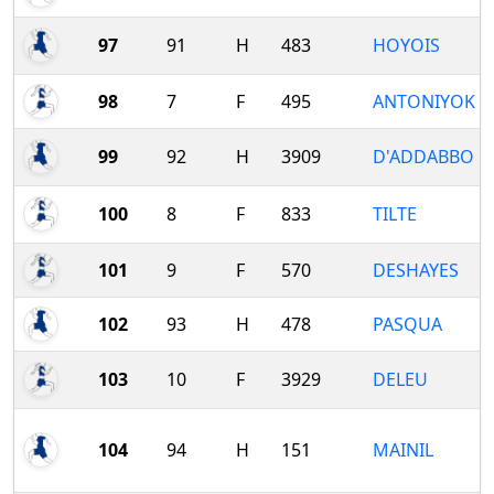
97
91
H
483
HOYOIS
98
7
F
495
ANTONIYOK
99
92
H
3909
D'ADDABBO
100
8
F
833
TILTE
101
9
F
570
DESHAYES
102
93
H
478
PASQUA
103
10
F
3929
DELEU
104
94
H
151
MAINIL