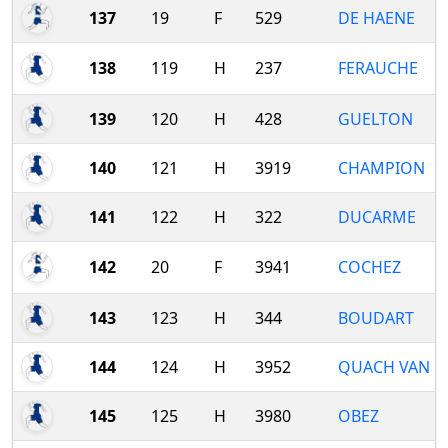
137
19
F
529
DE HAENE
138
119
H
237
FERAUCHE
139
120
H
428
GUELTON
140
121
H
3919
CHAMPION
141
122
H
322
DUCARME
142
20
F
3941
COCHEZ
143
123
H
344
BOUDART
144
124
H
3952
QUACH VAN
145
125
H
3980
OBEZ