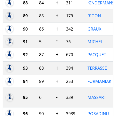
88
84
H
311
KINDERMANS
89
85
H
179
RIGON
90
86
H
342
GRAUX
91
5
F
76
MICHEL
92
87
H
670
PACQUET
93
88
H
394
TERRASSE
94
89
H
253
FURMANIAK
95
6
F
339
MASSART
96
90
H
3939
POSADINU