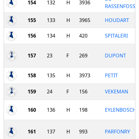
154
132
H
3936
RASSENFOSSE
155
133
H
3965
HOUDART
156
134
H
420
SPITALERI
157
23
F
269
DUPONT
158
135
H
3973
PETIT
159
24
F
156
VEKEMAN
160
136
H
198
EYLENBOSCH
161
137
H
993
PARFONRY