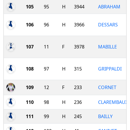
105
95
H
3944
ABRAHAM
106
96
H
3966
DESSARS
107
11
F
3978
MABILLE
108
97
H
315
GRIPPALDI
109
12
F
233
CORNET
110
98
H
236
CLAREMBAUX
111
99
H
245
BAILLY