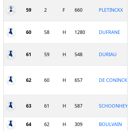
59
2
F
660
PLETINCKX
60
58
H
1280
DUFRANE
61
59
H
548
DURIAU
62
60
H
657
DE CONINCK
63
61
H
587
SCHOONHEYT
64
62
H
309
BOULVAIN