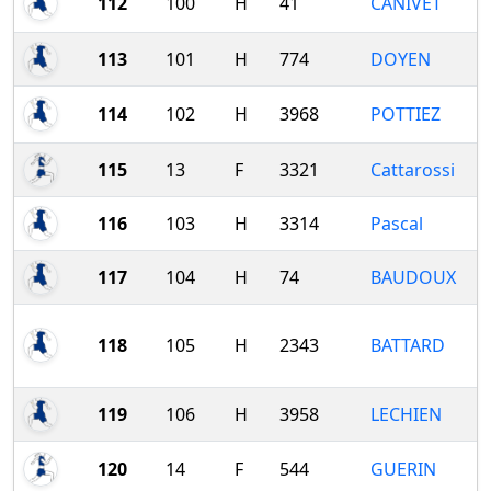
112
100
H
41
CANIVET
113
101
H
774
DOYEN
114
102
H
3968
POTTIEZ
115
13
F
3321
Cattarossi
116
103
H
3314
Pascal
117
104
H
74
BAUDOUX
118
105
H
2343
BATTARD
119
106
H
3958
LECHIEN
120
14
F
544
GUERIN