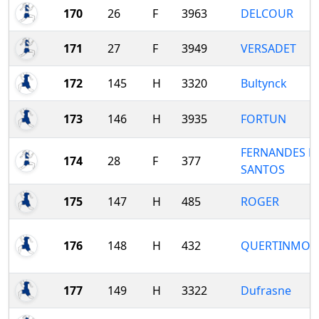
170
26
F
3963
DELCOUR
171
27
F
3949
VERSADET
172
145
H
3320
Bultynck
173
146
H
3935
FORTUN
FERNANDES D
174
28
F
377
SANTOS
175
147
H
485
ROGER
176
148
H
432
QUERTINMON
177
149
H
3322
Dufrasne