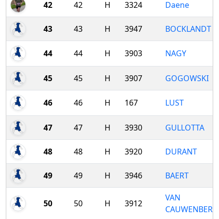
42
42
H
3324
Daene
43
43
H
3947
BOCKLANDT
44
44
H
3903
NAGY
45
45
H
3907
GOGOWSKI
46
46
H
167
LUST
47
47
H
3930
GULLOTTA
48
48
H
3920
DURANT
49
49
H
3946
BAERT
VAN
50
50
H
3912
CAUWENBERG