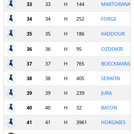
33
33
H
144
MARTORANA
34
34
H
252
FORGE
35
35
H
186
KADDOUR
36
36
H
95
OZDEMIR
37
37
H
765
BOECKMANS
38
38
H
405
SERAFIN
39
39
H
239
JURA
40
40
H
32
BATON
41
41
H
3961
HORGNIES