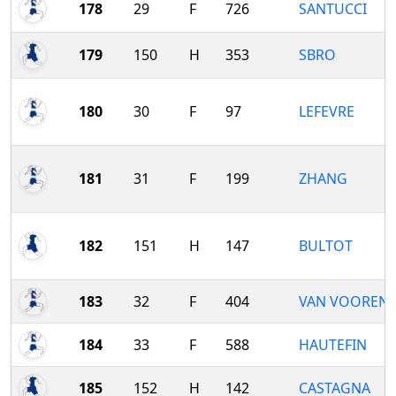
178
29
F
726
SANTUCCI
179
150
H
353
SBRO
180
30
F
97
LEFEVRE
181
31
F
199
ZHANG
182
151
H
147
BULTOT
183
32
F
404
VAN VOOREN
184
33
F
588
HAUTEFIN
185
152
H
142
CASTAGNA