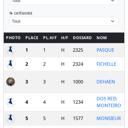
CATÉGORIE
PHOTO
PLACE
PL.H/F
H/F
DOSSARD
NOM
1
1
H
2325
PASQUE
2
2
H
2324
FICHELLE
3
3
H
1000
DEHAEN
DOS REIS
4
4
H
1234
MONTEIRO
5
5
H
1577
MONSIEUR