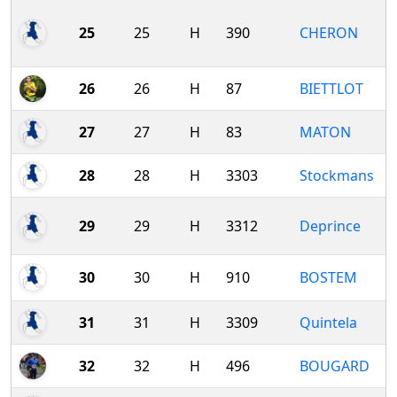
25
25
H
390
CHERON
26
26
H
87
BIETTLOT
27
27
H
83
MATON
28
28
H
3303
Stockmans
29
29
H
3312
Deprince
30
30
H
910
BOSTEM
31
31
H
3309
Quintela
32
32
H
496
BOUGARD