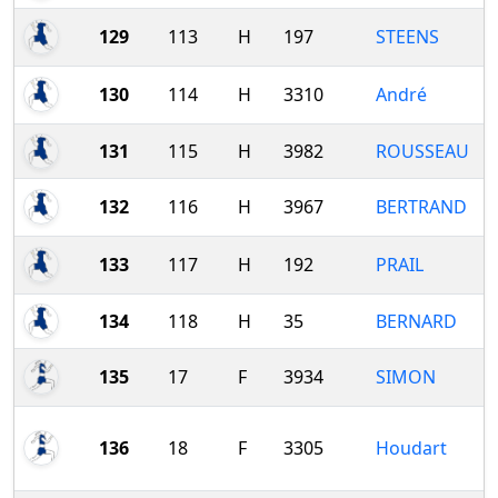
129
113
H
197
STEENS
130
114
H
3310
André
131
115
H
3982
ROUSSEAU
132
116
H
3967
BERTRAND
133
117
H
192
PRAIL
134
118
H
35
BERNARD
135
17
F
3934
SIMON
136
18
F
3305
Houdart