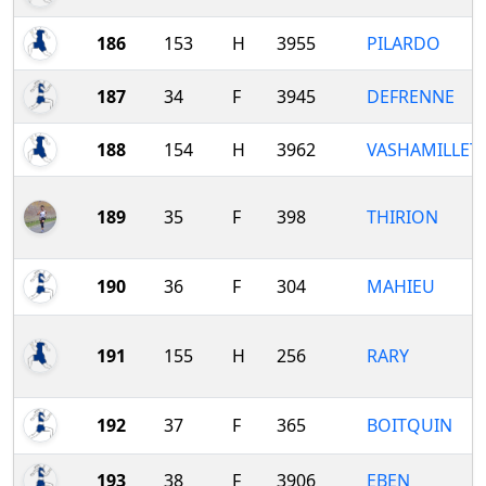
186
153
H
3955
PILARDO
187
34
F
3945
DEFRENNE
188
154
H
3962
VASHAMILLET
189
35
F
398
THIRION
190
36
F
304
MAHIEU
191
155
H
256
RARY
192
37
F
365
BOITQUIN
193
38
F
3906
EBEN