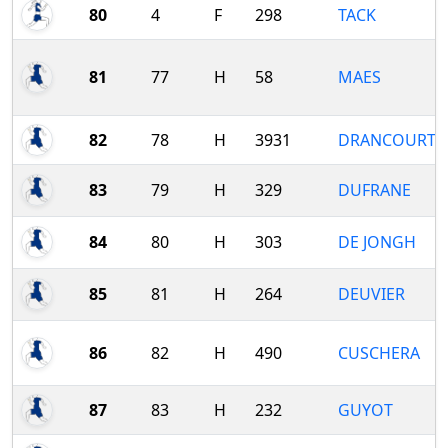
80
4
F
298
TACK
81
77
H
58
MAES
82
78
H
3931
DRANCOURT
83
79
H
329
DUFRANE
84
80
H
303
DE JONGH
85
81
H
264
DEUVIER
86
82
H
490
CUSCHERA
87
83
H
232
GUYOT