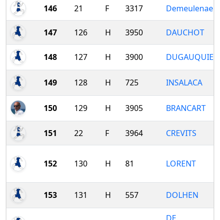
146
21
F
3317
Demeulenaer
147
126
H
3950
DAUCHOT
148
127
H
3900
DUGAUQUIER
149
128
H
725
INSALACA
150
129
H
3905
BRANCART
151
22
F
3964
CREVITS
152
130
H
81
LORENT
153
131
H
557
DOLHEN
DE