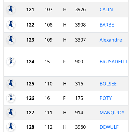
121
107
H
3926
CALIN
122
108
H
3908
BARBE
123
109
H
3307
Alexandre
124
15
F
900
BRUSADELLI
125
110
H
316
BOLSEE
126
16
F
175
POTY
127
111
H
914
MANQUOY
128
112
H
3960
DEWULF