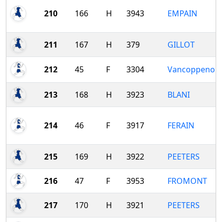
210
166
H
3943
EMPAIN
211
167
H
379
GILLOT
212
45
F
3304
Vancoppenoll
213
168
H
3923
BLANI
214
46
F
3917
FERAIN
215
169
H
3922
PEETERS
216
47
F
3953
FROMONT
217
170
H
3921
PEETERS