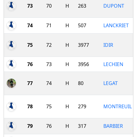
73
70
H
263
DUPONT
74
71
H
507
LANCKRIET
75
72
H
3977
IDIR
76
73
H
3956
LECHIEN
77
74
H
80
LEGAT
78
75
H
279
MONTREUIL
79
76
H
317
BARBIER