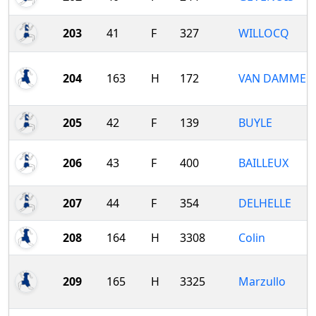
203
41
F
327
WILLOCQ
204
163
H
172
VAN DAMME
205
42
F
139
BUYLE
206
43
F
400
BAILLEUX
207
44
F
354
DELHELLE
208
164
H
3308
Colin
209
165
H
3325
Marzullo