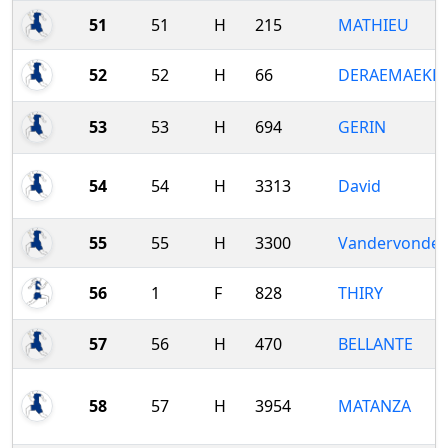
51
51
H
215
MATHIEU
52
52
H
66
DERAEMAEKE
53
53
H
694
GERIN
54
54
H
3313
David
55
55
H
3300
Vandervondel
56
1
F
828
THIRY
57
56
H
470
BELLANTE
58
57
H
3954
MATANZA