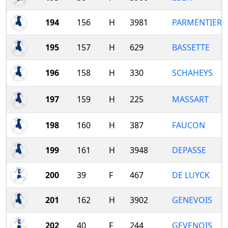
194
156
H
3981
PARMENTIER
195
157
H
629
BASSETTE
196
158
H
330
SCHAHEYS
197
159
H
225
MASSART
198
160
H
387
FAUCON
199
161
H
3948
DEPASSE
200
39
F
467
DE LUYCK
201
162
H
3902
GENEVOIS
202
40
F
244
GEVENOIS