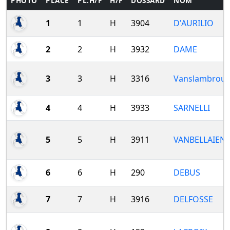
PHOTO
PLACE
PL.H/F
H/F
DOSSARD
NOM
1
1
H
3904
D'AURILIO
2
2
H
3932
DAME
3
3
H
3316
Vanslambrouc
4
4
H
3933
SARNELLI
5
5
H
3911
VANBELLAIEN
6
6
H
290
DEBUS
7
7
H
3916
DELFOSSE