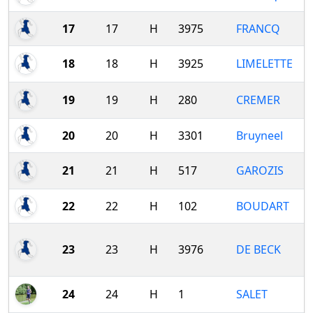
17
17
H
3975
FRANCQ
18
18
H
3925
LIMELETTE
19
19
H
280
CREMER
20
20
H
3301
Bruyneel
21
21
H
517
GAROZIS
22
22
H
102
BOUDART
23
23
H
3976
DE BECK
24
24
H
1
SALET