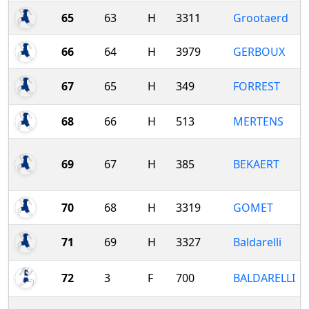
65
63
H
3311
Grootaerd
66
64
H
3979
GERBOUX
67
65
H
349
FORREST
68
66
H
513
MERTENS
69
67
H
385
BEKAERT
70
68
H
3319
GOMET
71
69
H
3327
Baldarelli
72
3
F
700
BALDARELLI