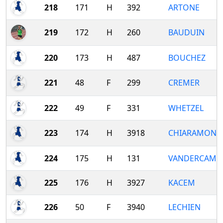
218
171
H
392
ARTONE
219
172
H
260
BAUDUIN
220
173
H
487
BOUCHEZ
221
48
F
299
CREMER
222
49
F
331
WHETZEL
223
174
H
3918
CHIARAMONT
224
175
H
131
VANDERCAM
225
176
H
3927
KACEM
226
50
F
3940
LECHIEN