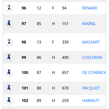
96
12
F
94
RENARD
97
85
H
151
MAINIL
98
13
F
339
MASSART
99
86
H
490
CUSCHERA
100
87
H
657
DE CONINCK
101
88
H
670
PACQUET
102
89
H
259
HAINAUT