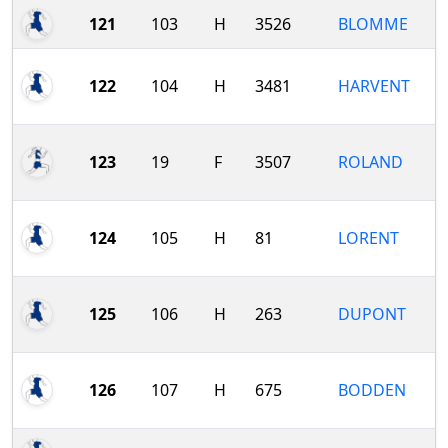
121
103
H
3526
BLOMME
122
104
H
3481
HARVENT
123
19
F
3507
ROLAND
124
105
H
81
LORENT
125
106
H
263
DUPONT
126
107
H
675
BODDEN