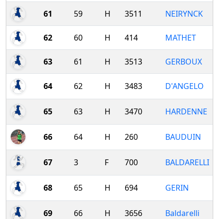
61
59
H
3511
NEIRYNCK
62
60
H
414
MATHET
63
61
H
3513
GERBOUX
64
62
H
3483
D'ANGELO
65
63
H
3470
HARDENNE
66
64
H
260
BAUDUIN
67
3
F
700
BALDARELLI
68
65
H
694
GERIN
69
66
H
3656
Baldarelli