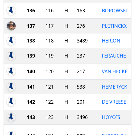
136
116
H
163
BOROWSKI
137
117
H
276
PLETINCKX
138
118
H
3489
HERION
139
119
H
237
FERAUCHE
140
120
H
217
VAN HECKE
141
121
H
538
HEMERYCK
142
122
H
201
DE VREESE
143
123
H
3496
HOYOIS