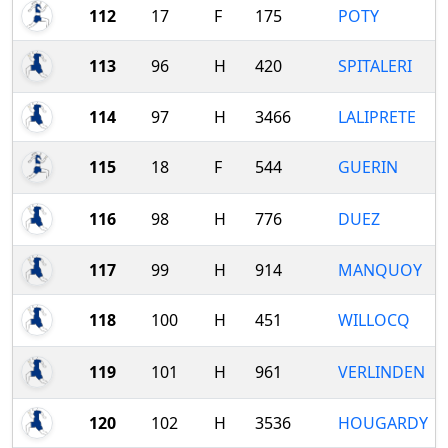
112
17
F
175
POTY
113
96
H
420
SPITALERI
114
97
H
3466
LALIPRETE
115
18
F
544
GUERIN
116
98
H
776
DUEZ
117
99
H
914
MANQUOY
118
100
H
451
WILLOCQ
119
101
H
961
VERLINDEN
120
102
H
3536
HOUGARDY