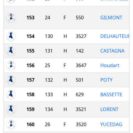
153
24
F
550
GILMONT
154
130
H
3527
DELHAUTEUR
155
131
H
142
CASTAGNA
156
25
F
3647
Houdart
157
132
H
501
POTY
158
133
H
629
BASSETTE
159
134
H
3521
LORENT
160
26
F
3520
YUCEDAG