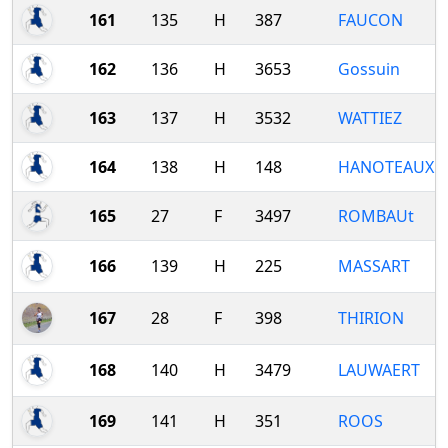
161
135
H
387
FAUCON
162
136
H
3653
Gossuin
163
137
H
3532
WATTIEZ
164
138
H
148
HANOTEAUX
165
27
F
3497
ROMBAUt
166
139
H
225
MASSART
167
28
F
398
THIRION
168
140
H
3479
LAUWAERT
169
141
H
351
ROOS