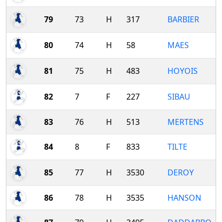
79
73
H
317
BARBIER
80
74
H
58
MAES
81
75
H
483
HOYOIS
82
7
F
227
SIBAU
83
76
H
513
MERTENS
84
8
F
833
TILTE
85
77
H
3530
DEROY
86
78
H
3535
HANSON