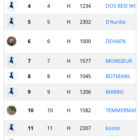
4
4
H
1234
DOS REIS MO
5
5
H
2302
D'Aurilio
6
6
H
1000
DEHAEN
7
7
H
1577
MONSIEUR
8
8
H
1045
BOTMANS
9
9
H
1206
MARRO
10
10
H
1582
TEMMERMAN
11
11
H
2307
koziol