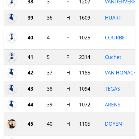
38
3
F
1207
VANDERVEKE
39
36
H
1609
HUART
40
4
F
1025
COURBET
41
5
F
2314
Cuchet
42
37
H
1185
VAN HONACK
43
38
H
1094
TEGAS
44
39
H
1072
ARENS
45
40
H
1105
DOYEN