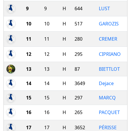
9
9
H
644
LUST
10
10
H
517
GAROZIS
11
11
H
280
CREMER
12
12
H
295
CIPRIANO
13
13
H
87
BIETTLOT
14
14
H
3649
Dejace
15
15
H
297
MARCQ
16
16
H
265
PACQUET
17
17
H
3652
PÉRISSE