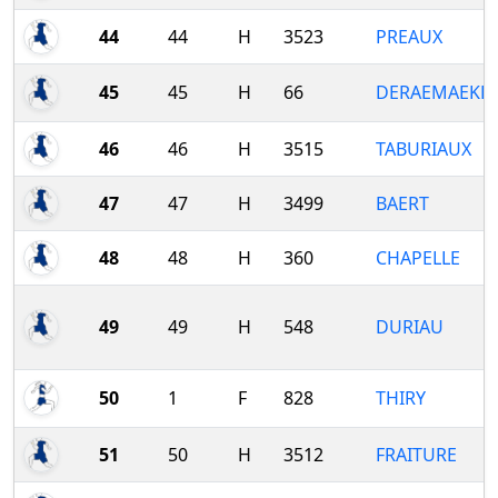
44
44
H
3523
PREAUX
45
45
H
66
DERAEMAEKE
46
46
H
3515
TABURIAUX
47
47
H
3499
BAERT
48
48
H
360
CHAPELLE
49
49
H
548
DURIAU
50
1
F
828
THIRY
51
50
H
3512
FRAITURE