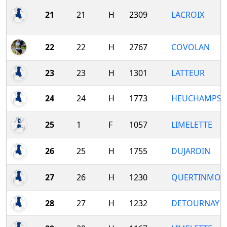
21
21
H
2309
LACROIX
22
22
H
2767
COVOLAN
23
23
H
1301
LATTEUR
24
24
H
1773
HEUCHAMPS
25
1
F
1057
LIMELETTE
26
25
H
1755
DUJARDIN
27
26
H
1230
QUERTINMON
28
27
H
1232
DETOURNAY