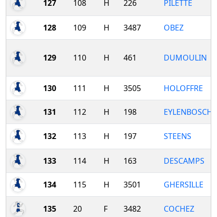
127
108
H
226
PILETTE
128
109
H
3487
OBEZ
129
110
H
461
DUMOULIN
130
111
H
3505
HOLOFFRE
131
112
H
198
EYLENBOSCH
132
113
H
197
STEENS
133
114
H
163
DESCAMPS
134
115
H
3501
GHERSILLE
135
20
F
3482
COCHEZ