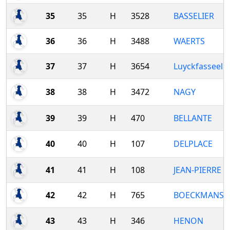
35
35
H
3528
BASSELIER
36
36
H
3488
WAERTS
37
37
H
3654
Luyckfasseel
38
38
H
3472
NAGY
39
39
H
470
BELLANTE
40
40
H
107
DELPLACE
41
41
H
108
JEAN-PIERRE
42
42
H
765
BOECKMANS
43
43
H
346
HENON