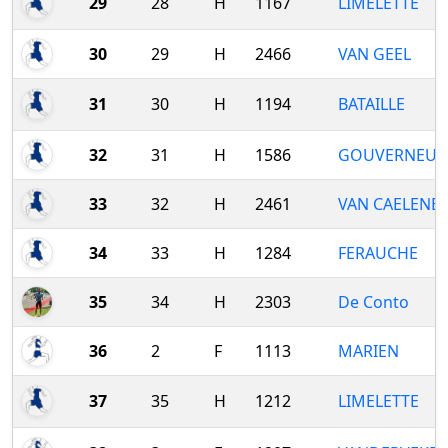
29
28
H
1167
LIMELETTE
30
29
H
2466
VAN GEEL
31
30
H
1194
BATAILLE
32
31
H
1586
GOUVERNEUR
33
32
H
2461
VAN CAELENB
34
33
H
1284
FERAUCHE
35
34
H
2303
De Conto
36
2
F
1113
MARIEN
37
35
H
1212
LIMELETTE