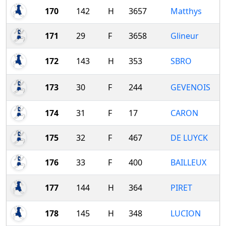
170
142
H
3657
Matthys
171
29
F
3658
Glineur
172
143
H
353
SBRO
173
30
F
244
GEVENOIS
174
31
F
17
CARON
175
32
F
467
DE LUYCK
176
33
F
400
BAILLEUX
177
144
H
364
PIRET
178
145
H
348
LUCION