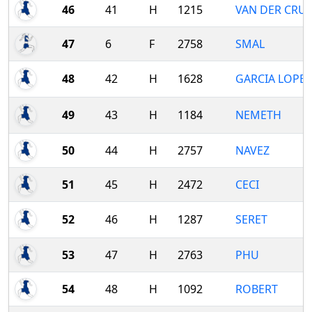
46
41
H
1215
VAN DER CRU
47
6
F
2758
SMAL
48
42
H
1628
GARCIA LOPEZ
49
43
H
1184
NEMETH
50
44
H
2757
NAVEZ
51
45
H
2472
CECI
52
46
H
1287
SERET
53
47
H
2763
PHU
54
48
H
1092
ROBERT