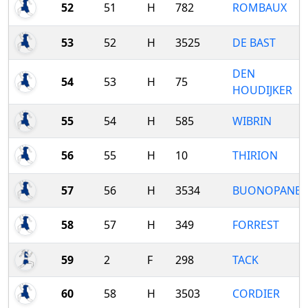
52
51
H
782
ROMBAUX
53
52
H
3525
DE BAST
DEN
54
53
H
75
HOUDIJKER
55
54
H
585
WIBRIN
56
55
H
10
THIRION
57
56
H
3534
BUONOPANE
58
57
H
349
FORREST
59
2
F
298
TACK
60
58
H
3503
CORDIER