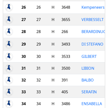
26
26
H
3648
Kempeneers
27
27
H
3655
VERBESSELT
28
28
H
266
BERARDINUCC
29
29
H
3493
DI STEFANO
30
30
H
3533
GILBERT
31
31
H
3500
LIBION
32
32
H
391
BALBO
33
33
H
405
SERAFIN
34
34
H
3486
ENSABELLA