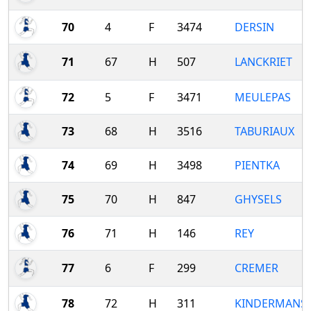
70
4
F
3474
DERSIN
71
67
H
507
LANCKRIET
72
5
F
3471
MEULEPAS
73
68
H
3516
TABURIAUX
74
69
H
3498
PIENTKA
75
70
H
847
GHYSELS
76
71
H
146
REY
77
6
F
299
CREMER
78
72
H
311
KINDERMANS