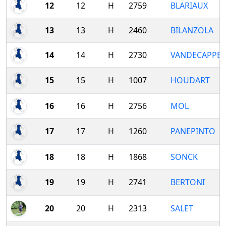
12
12
H
2759
BLARIAUX
13
13
H
2460
BILANZOLA
14
14
H
2730
VANDECAPPEL
15
15
H
1007
HOUDART
16
16
H
2756
MOL
17
17
H
1260
PANEPINTO
18
18
H
1868
SONCK
19
19
H
2741
BERTONI
20
20
H
2313
SALET