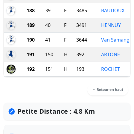
188
39
F
3485
BAUDOUX
189
40
F
3491
HENNUY
190
41
F
3644
Van Samang
191
150
H
392
ARTONE
192
151
H
193
ROCHET
Retour en haut
Petite Distance : 4.8 Km