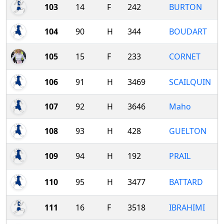
103
14
F
242
BURTON
104
90
H
344
BOUDART
105
15
F
233
CORNET
106
91
H
3469
SCAILQUIN
107
92
H
3646
Maho
108
93
H
428
GUELTON
109
94
H
192
PRAIL
110
95
H
3477
BATTARD
111
16
F
3518
IBRAHIMI