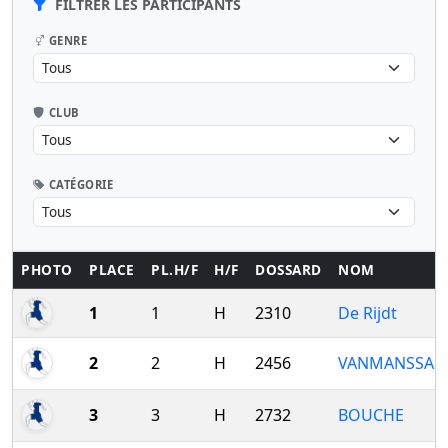
FILTRER LES PARTICIPANTS
GENRE
CLUB
CATÉGORIE
PHOTO
PLACE
PL.H/F
H/F
DOSSARD
NOM
1
1
H
2310
De Rijdt
2
2
H
2456
VANMANSSAR
3
3
H
2732
BOUCHE