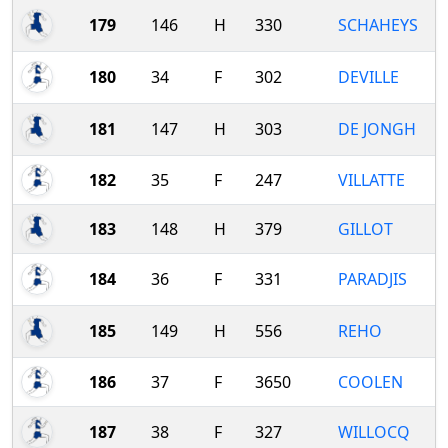
179
146
H
330
SCHAHEYS
180
34
F
302
DEVILLE
181
147
H
303
DE JONGH
182
35
F
247
VILLATTE
183
148
H
379
GILLOT
184
36
F
331
PARADJIS
185
149
H
556
REHO
186
37
F
3650
COOLEN
187
38
F
327
WILLOCQ