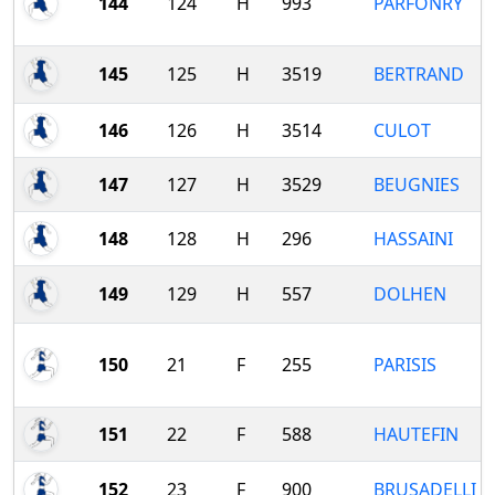
144
124
H
993
PARFONRY
145
125
H
3519
BERTRAND
146
126
H
3514
CULOT
147
127
H
3529
BEUGNIES
148
128
H
296
HASSAINI
149
129
H
557
DOLHEN
150
21
F
255
PARISIS
151
22
F
588
HAUTEFIN
152
23
F
900
BRUSADELLI