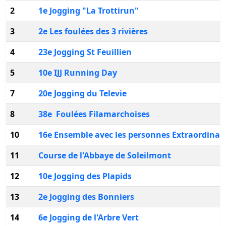
2
1e Jogging "La Trottirun"
3
2e Les foulées des 3 rivières
4
23e Jogging St Feuillien
5
10e IJJ Running Day
7
20e Jogging du Televie
8
38e Foulées Filamarchoises
10
16e Ensemble avec les personnes Extraordinai
11
Course de l'Abbaye de Soleilmont
12
10e Jogging des Plapids
13
2e Jogging des Bonniers
14
6e Jogging de l'Arbre Vert