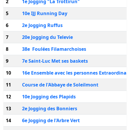
2
1e Jogging "La Trottirun"
5
10e IJJ Running Day
6
2e Jogging Ruffus
7
20e Jogging du Televie
8
38e Foulées Filamarchoises
9
7e Saint-Luc Met ses baskets
10
16e Ensemble avec les personnes Extraordinai
11
Course de l'Abbaye de Soleilmont
12
10e Jogging des Plapids
13
2e Jogging des Bonniers
14
6e Jogging de l'Arbre Vert