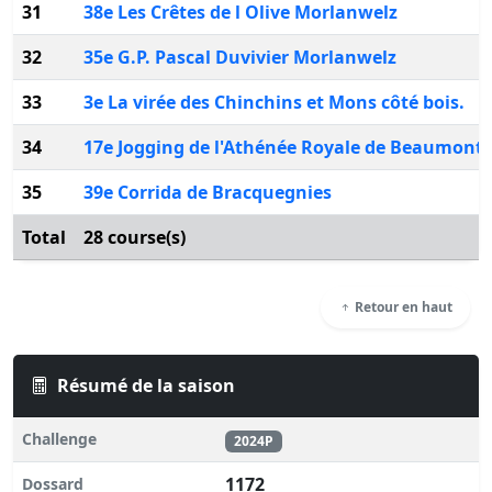
31
38e Les Crêtes de l Olive Morlanwelz
32
35e G.P. Pascal Duvivier Morlanwelz
33
3e La virée des Chinchins et Mons côté bois.
34
17e Jogging de l'Athénée Royale de Beaumont
35
39e Corrida de Bracquegnies
Total
28 course(s)
Retour en haut
Résumé de la saison
Challenge
2024P
1172
Dossard