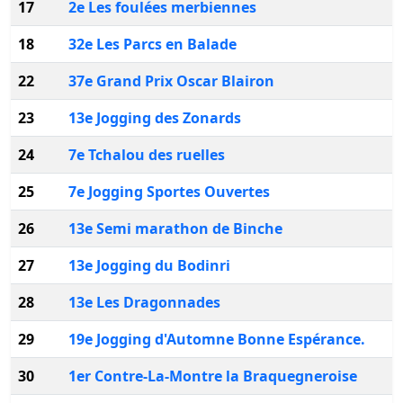
17
2e Les foulées merbiennes
18
32e Les Parcs en Balade
22
37e Grand Prix Oscar Blairon
23
13e Jogging des Zonards
24
7e Tchalou des ruelles
25
7e Jogging Sportes Ouvertes
26
13e Semi marathon de Binche
27
13e Jogging du Bodinri
28
13e Les Dragonnades
29
19e Jogging d'Automne Bonne Espérance.
30
1er Contre-La-Montre la Braquegneroise