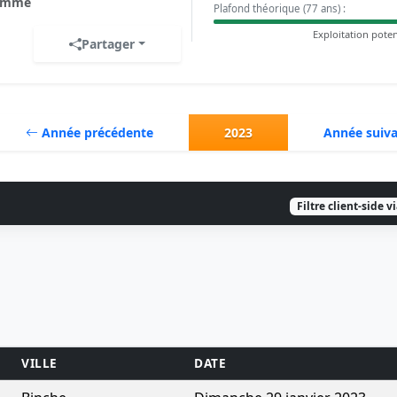
omme
Plafond théorique (77 ans) :
Exploitation poten
Partager
Année précédente
2023
Année suiv
Filtre client-side v
VILLE
DATE