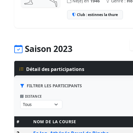
Né(e) en
1946
Genre :
H
Club : estinnes la thure
Saison 2023
Détail des participations
FILTRER LES PARTICIPANTS
DISTANCE
#
NOM DE LA COURSE