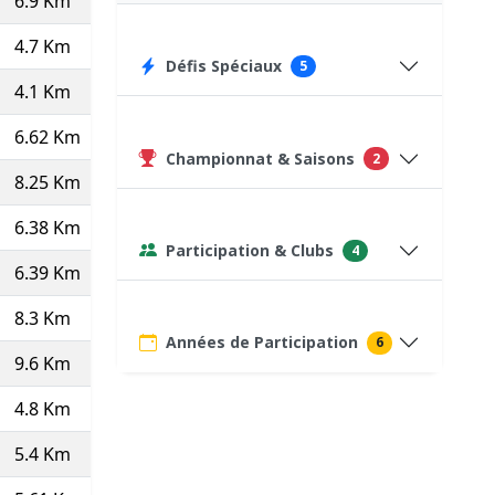
6.9 Km
7.94
7'33''
52:09
75
(Course type P)
4.7 Km
7.6
7'53''
37:05
300
Défis Spéciaux
5
4.1 Km
7.55
7'57''
32:36
280
6.62 Km
7.34
8'11''
54:09
282
Championnat & Saisons
2
8.25 Km
7.45
8'03''
66:26
75
(Course type P)
6.38 Km
7.48
8'01''
51:09
316
Participation & Clubs
4
6.39 Km
7.09
8'28''
54:03
309
8.3 Km
7.05
8'31''
70:40
75
(Course type P)
Années de Participation
6
9.6 Km
7.44
8'04''
77:23
75
(Course type P)
4.8 Km
7.6
7'54''
37:55
275
(Pas top 10 ⇒
5.4 Km
7.83
7'40''
41:23
305