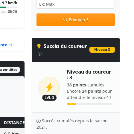
9.7 km/h
tiel :
86.0%
Envoyer !
ante
Succès du coureur
Niveau 3
ia en-têtes
Niveau du coureur
: 3
36 points
cumulés.
Encore
24 points
pour
atteindre le niveau 4 !
LVL 3
Succès cumulés depuis la saison
DISTANCE
KM/H
TPS/KM
TEMPS
POINTS
2021.