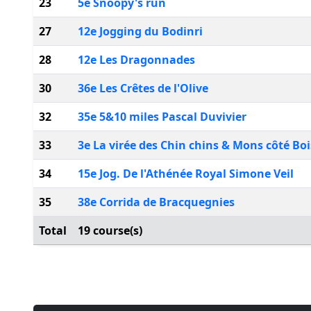
23
5e Snoopy's run
27
12e Jogging du Bodinri
28
12e Les Dragonnades
30
36e Les Crêtes de l'Olive
32
35e 5&10 miles Pascal Duvivier
33
3e La virée des Chin chins & Mons côté Boi
34
15e Jog. De l'Athénée Royal Simone Veil
35
38e Corrida de Bracquegnies
Total
19 course(s)