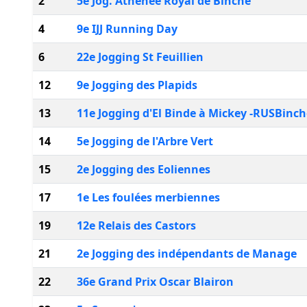
2
5e Jog. Athénée Royal de Binche
4
9e IJJ Running Day
6
22e Jogging St Feuillien
12
9e Jogging des Plapids
13
11e Jogging d'El Binde à Mickey -RUSBinch
14
5e Jogging de l'Arbre Vert
15
2e Jogging des Eoliennes
17
1e Les foulées merbiennes
19
12e Relais des Castors
21
2e Jogging des indépendants de Manage
22
36e Grand Prix Oscar Blairon