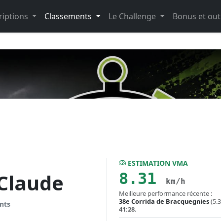
riptions
Classements
Le Challenge
Bonus et out
ESTIMATION VMA
8.31
Claude
km/h
Meilleure performance récente :
38e Corrida de Bracquegnies
(5.
nts
41:28
.