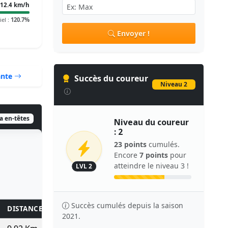
12.4 km/h
iel :
120.7%
Envoyer !
ante
Succès du coureur
Niveau 2
ia en-têtes
Niveau du coureur
: 2
23 points
cumulés.
Encore
7 points
pour
atteindre le niveau 3 !
LVL 2
Succès cumulés depuis la saison
DISTANCE
KM/H
TPS/KM
TEMPS
POINTS
2021.