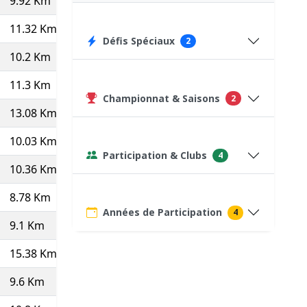
9.92 Km
12.53
4'47''
47:29
770
(Pas top 10 ⇒
11.32 Km
13.33
4'30''
50:58
841
Défis Spéciaux
2
10.2 Km
13.36
4'30''
45:49
815
11.3 Km
11.95
5'01''
56:45
75
(Course type P)
Championnat & Saisons
2
13.08 Km
13.32
4'30''
58:56
850
10.03 Km
12.77
4'42''
47:08
766
(Pas top 10 ⇒
Participation & Clubs
4
10.36 Km
13.35
4'30''
46:34
820
8.78 Km
13.54
4'26''
38:54
838
Années de Participation
4
9.1 Km
13.26
4'31''
41:10
809
15.38 Km
12.92
4'39''
71:25
849.642
9.6 Km
13.82
4'21''
41:41
75
(Course type P)