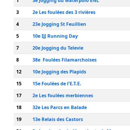
1
3e Jogging du waterpolo ENL
3
2e Les foulées des 3 rivières
4
23e Jogging St Feuillien
5
10e IJJ Running Day
7
20e Jogging du Televie
8
38e Foulées Filamarchoises
12
10e Jogging des Plapids
15
15e Foulées de l'E.T.E.
17
2e Les foulées merbiennes
18
32e Les Parcs en Balade
19
13e Relais des Castors