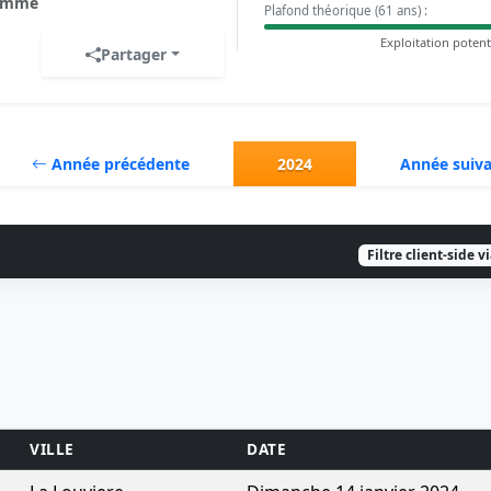
omme
Plafond théorique (61 ans) :
Exploitation potent
Partager
Année précédente
2024
Année suiv
Filtre client-side v
VILLE
DATE