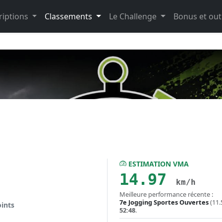
riptions
Classements
Le Challenge
Bonus et out
ESTIMATION VMA
14.97
km/h
Meilleure performance récente :
7e Jogging Sportes Ouvertes
(11.
oints
52:48
.