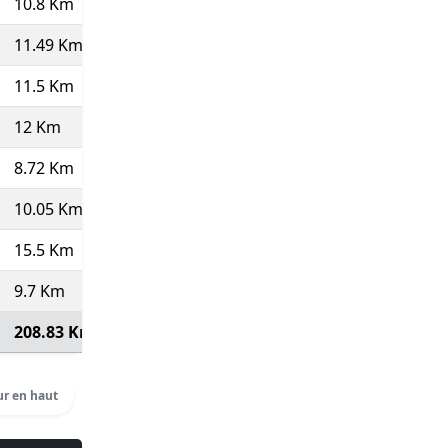
10.8 Km
11.6
5'10''
55:51
728
(Pas top 10 ⇒
11.49 Km
13.24
4'32''
52:05
778
11.5 Km
13.07
4'35''
52:48
820
12 Km
12.91
4'39''
55:46
75
(Course type P)
8.72 Km
13.24
4'32''
39:31
75
(Course type P)
10.05 Km
13.01
4'37''
46:20
75
(Course type P)
15.5 Km
12.69
4'44''
73:16
799
9.7 Km
13.79
4'21''
42:13
75
(Course type P)
208.83 Km
12.99
4'37''
16:04:39
Voir détails
r en haut