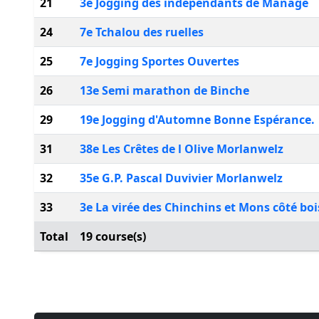
21
3e Jogging des indépendants de Manage
24
7e Tchalou des ruelles
25
7e Jogging Sportes Ouvertes
26
13e Semi marathon de Binche
29
19e Jogging d'Automne Bonne Espérance.
31
38e Les Crêtes de l Olive Morlanwelz
32
35e G.P. Pascal Duvivier Morlanwelz
33
3e La virée des Chinchins et Mons côté boi
Total
19 course(s)