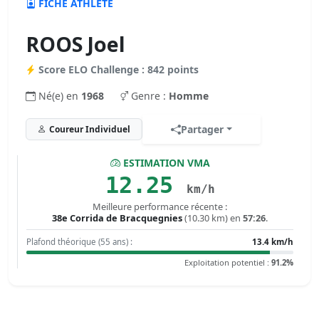
FICHE ATHLÈTE
ROOS Joel
Score ELO Challenge : 842 points
Né(e) en
1968
Genre :
Homme
Partager
Coureur Individuel
ESTIMATION VMA
12.25
km/h
Meilleure performance récente :
38e Corrida de Bracquegnies
(10.30 km) en
57:26
.
Plafond théorique (55 ans) :
13.4 km/h
Exploitation potentiel :
91.2%