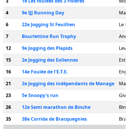
3
1e Les foulées des 3 rivières
Mon
4
9e IJJ Running Day
Marc
6
22e Jogging St Feuillien
Le R
7
Bourlettine Run Trophy
Ande
12
9e Jogging des Plapids
Leva
15
2e Jogging des Eoliennes
Esti
16
14e Foulée de l'E.T.E.
Eng
21
2e Jogging des indépendants de Manage
Man
23
5e Snoopy's run
Givr
26
12e Semi marathon de Binche
Binc
35
38e Corrida de Bracquegnies
Brac