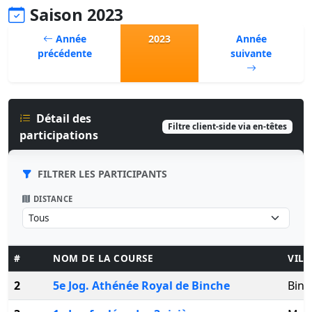
Saison 2023
Année
2023
Année
précédente
suivante
Détail des
Filtre client-side via en-têtes
participations
FILTRER LES PARTICIPANTS
DISTANCE
#
NOM DE LA COURSE
VILL
2
5e Jog. Athénée Royal de Binche
Binc