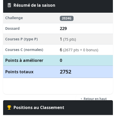
Résumé de la saison
Challenge
2024G
229
Dossard
1
Courses P (type P)
(75 pts)
6
Courses C (normales)
(2677 pts + 0 bonus)
Points à améliorer
0
2752
Points totaux
Retour en haut
Positions au Classement