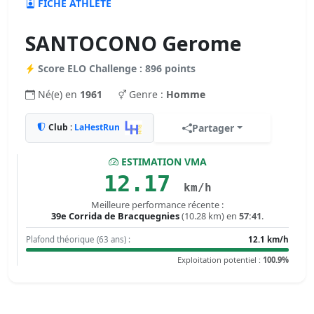
FICHE ATHLÈTE
SANTOCONO Gerome
Score ELO Challenge : 896 points
Né(e) en
1961
Genre :
Homme
Club :
LaHestRun
Partager
ESTIMATION VMA
12.17
km/h
Meilleure performance récente :
39e Corrida de Bracquegnies
(10.28 km) en
57:41
.
Plafond théorique (63 ans) :
12.1 km/h
Exploitation potentiel :
100.9%