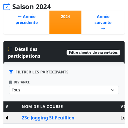
Saison 2024
Année
2024
Année
précédente
suivante
Détail des
Filtre client-side via en-têtes
participations
FILTRER LES PARTICIPANTS
DISTANCE
#
NOM DE LA COURSE
VIL
4
23e Jogging St Feuillien
Le 