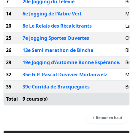
7
20e Jogging du Televie
Bin
14
6e Jogging de l'Arbre Vert
Mo
20
8e Le Relais des Récalcitrants
La 
25
7e Jogging Sportes Ouvertes
Cha
26
13e Semi marathon de Binche
Bin
29
19e Jogging d'Automne Bonne Espérance.
Bo
32
35e G.P. Pascal Duvivier Morlanwelz
Mo
35
39e Corrida de Bracquegnies
Bra
Total
9 course(s)
Retour en haut