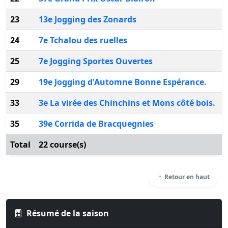
23
13e Jogging des Zonards
T
24
7e Tchalou des ruelles
T
25
7e Jogging Sportes Ouvertes
C
29
19e Jogging d'Automne Bonne Espérance.
B
33
3e La virée des Chinchins et Mons côté bois.
G
35
39e Corrida de Bracquegnies
B
Total
22 course(s)
Retour en haut
Résumé de la saison