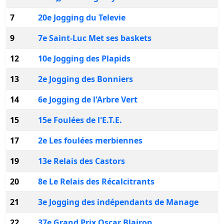
7
20e Jogging du Televie
B
9
7e Saint-Luc Met ses baskets
12
10e Jogging des Plapids
L
13
2e Jogging des Bonniers
14
6e Jogging de l'Arbre Vert
15
15e Foulées de l'E.T.E.
E
17
2e Les foulées merbiennes
M
19
13e Relais des Castors
B
20
8e Le Relais des Récalcitrants
L
21
3e Jogging des indépendants de Manage
22
37e Grand Prix Oscar Blairon
E