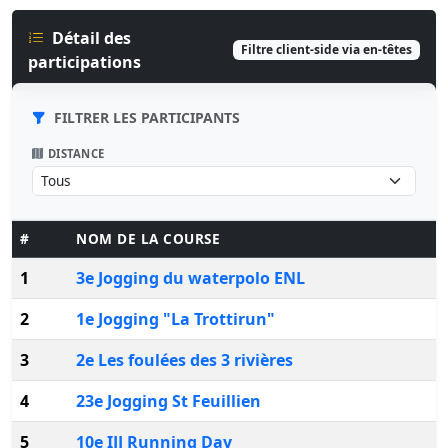
Détail des
Filtre client-side via en-têtes
participations
FILTRER LES PARTICIPANTS
DISTANCE
#
NOM DE LA COURSE
V
1
3e Jogging du waterpolo ENL
L
2
1e Jogging "La Trottirun"
S
3
2e Les foulées des 3 rivières
4
23e Jogging St Feuillien
L
5
10e IJJ Running Day
M