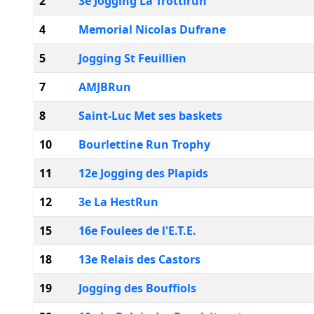
2
3e Jogging La Trottirun
4
Memorial Nicolas Dufrane
5
Jogging St Feuillien
7
AMJBRun
8
Saint-Luc Met ses baskets
10
Bourlettine Run Trophy
11
12e Jogging des Plapids
12
3e La HestRun
15
16e Foulees de l'E.T.E.
18
13e Relais des Castors
19
Jogging des Bouffiols