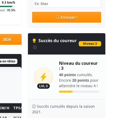
9.3 km/h
tiel :
95.5%
Envoyer !
2026
Succès du coureur
Niveau 3
ia en-têtes
Niveau du coureur
: 3
40 points
cumulés.
Encore
20 points
pour
atteindre le niveau 4 !
LVL 3
Succès cumulés depuis la saison
KM/H
TPS/KM
TEMPS
POINTS
2021.