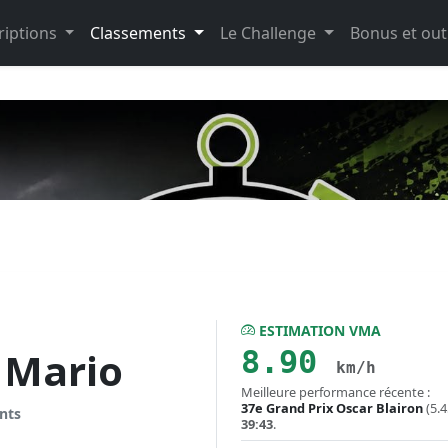
riptions
Classements
Le Challenge
Bonus et out
ESTIMATION VMA
8.90
Mario
km/h
Meilleure performance récente :
37e Grand Prix Oscar Blairon
(5.4
nts
39:43
.