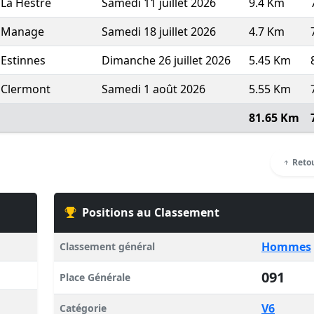
La Hestre
Samedi 11 juillet 2026
9.4 Km
Manage
Samedi 18 juillet 2026
4.7 Km
Estinnes
Dimanche 26 juillet 2026
5.45 Km
Clermont
Samedi 1 août 2026
5.55 Km
81.65 Km
Retou
Positions au Classement
Hommes
Classement général
091
Place Générale
V6
Catégorie