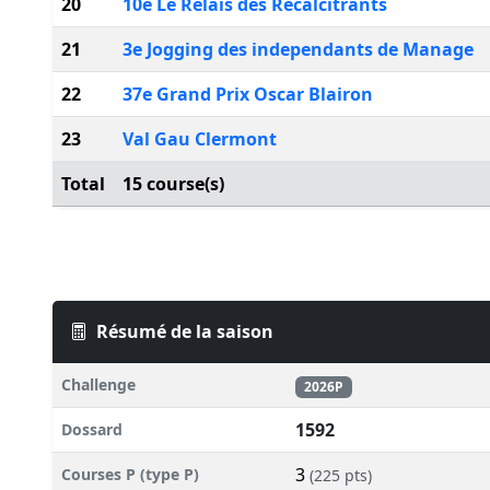
20
10e Le Relais des Recalcitrants
21
3e Jogging des independants de Manage
22
37e Grand Prix Oscar Blairon
23
Val Gau Clermont
Total
15 course(s)
Résumé de la saison
Challenge
2026P
1592
Dossard
3
Courses P (type P)
(225 pts)