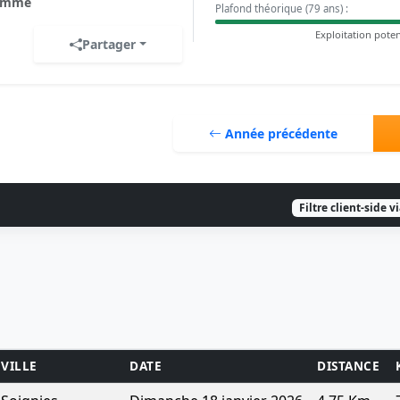
omme
Plafond théorique (79 ans) :
Exploitation poten
Partager
Année précédente
Filtre client-side v
VILLE
DATE
DISTANCE