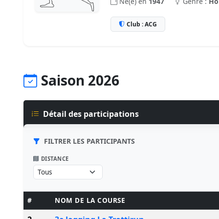
Né(e) en
1947
Genre :
H
Club : ACG
Saison 2026
Détail des participations
FILTRER LES PARTICIPANTS
DISTANCE
#
NOM DE LA COURSE