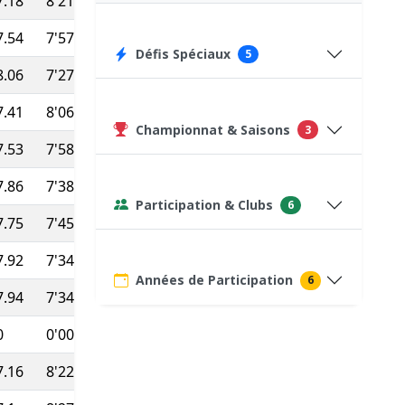
7.18
8'21''
39:40
292
(Pas top 10 ⇒
20
)
7.54
7'57''
50:56
346
Défis Spéciaux
5
8.06
7'27''
30:32
371
7.41
8'06''
64:49
75
(Course type P)
Championnat & Saisons
3
7.53
7'58''
42:51
301
7.86
7'38''
42:46
321
Participation & Clubs
6
7.75
7'45''
51:15
364
7.92
7'34''
38:37
350
Années de Participation
6
7.94
7'34''
40:04
320
0
0'00''
700:00
75
(Course type P)
7.16
8'22''
44:23
273
(Pas top 10 ⇒
20
)