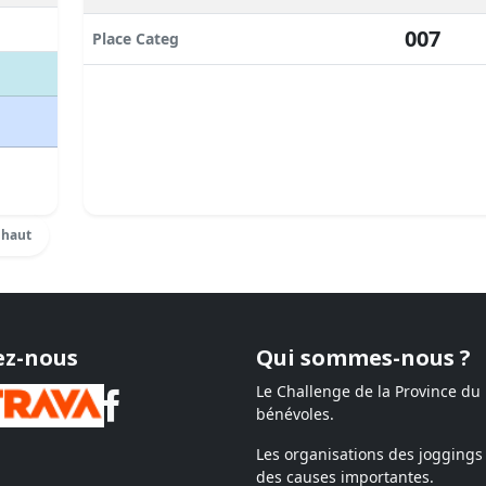
007
Place Categ
 haut
ez-nous
Qui sommes-nous ?
Le Challenge de la Province du
bénévoles.
Les organisations des joggings 
des causes importantes.