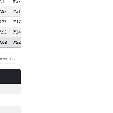
7.1
8'27''
79:29
75
(Course type P)
7.97
7'31''
35:22
333
8.23
7'17''
39:43
326
7.93
7'34''
41:59
312
7.63
7'52''
10:42:26
Voir détails
r en haut