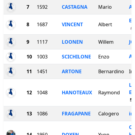
7
1592
CASTAGNA
Mario
A
E
8
1687
VINCENT
Albert
9
1117
LOONEN
Willem
JC
A
10
1003
SCICHILONE
Enzo
11
1451
ARTONE
Bernardino
In
La
Es
12
1048
HANOTEAUX
Raymond
13
1086
FRAGAPANE
Calogero
in
Ch
Ha
14
1950
DOYEN
Yvon