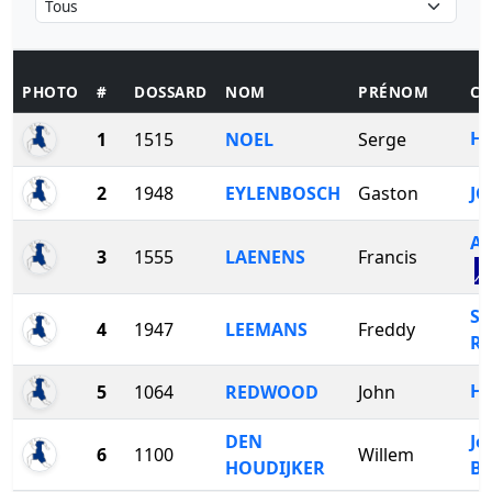
PHOTO
#
DOSSARD
NOM
PRÉNOM
CL
H
1
1515
NOEL
Serge
2
1948
EYLENBOSCH
Gaston
JC
A
3
1555
LAENENS
Francis
Se
4
1947
LEEMANS
Freddy
R
HT
5
1064
REDWOOD
John
DEN
Jo
6
1100
Willem
HOUDIJKER
Be