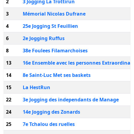
2
3 Jogging La Trottirun
3
Mémorial Nicolas Dufrane
4
25e Jogging St Feuillien
6
2e Jogging Ruffus
8
38e Foulees Filamarchoises
13
16e Ensemble avec les personnes Extraordinai
14
8e Saint-Luc Met ses baskets
15
La HestRun
22
3e Jogging des independants de Manage
24
14e Jogging des Zonards
25
7e Tchalou des ruelles