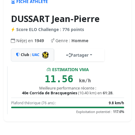
FICHE ATHLÈTE
DUSSART Jean-Pierre
Score ELO Challenge : 776 points
Né(e) en
1949
Genre :
Homme
Club :
UAC
Partager
ESTIMATION VMA
11.56
km/h
Meilleure performance récente :
40e Corrida de Bracquegnies
(10.40 km) en
61:28
.
Plafond théorique (76 ans) :
9.8 km/h
Exploitation potentiel :
117.6%