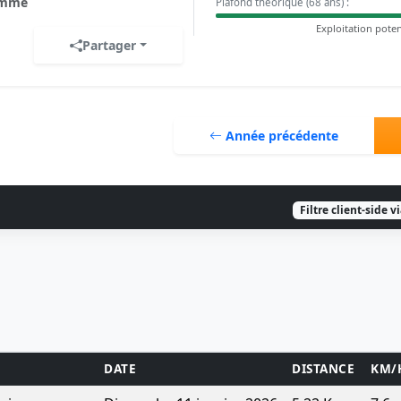
mme
Plafond théorique (68 ans) :
Exploitation poten
Partager
Année précédente
Filtre client-side v
DATE
DISTANCE
KM/