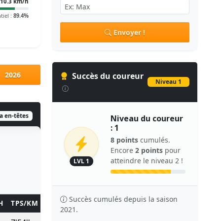
10.3 km/h
tiel :
89.4%
Envoyer !
2026
Succès du coureur
Niveau 1
ia en-têtes
Niveau du coureur
: 1
8 points
cumulés.
Encore
2 points
pour
atteindre le niveau 2 !
LVL 1
Succès cumulés depuis la saison
H
TPS/KM
TEMPS
POINTS
2021.