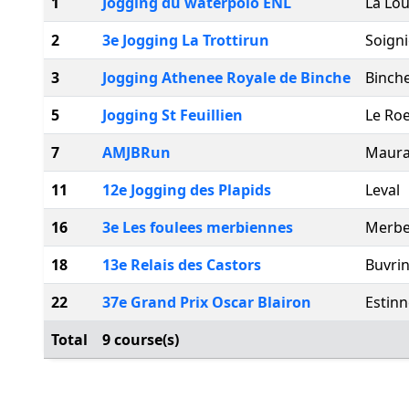
1
Jogging du waterpolo ENL
La Lou
2
3e Jogging La Trottirun
Soigni
3
Jogging Athenee Royale de Binche
Binch
5
Jogging St Feuillien
Le Roe
7
AMJBRun
Maur
11
12e Jogging des Plapids
Leval
16
3e Les foulees merbiennes
Merbe
18
13e Relais des Castors
Buvri
22
37e Grand Prix Oscar Blairon
Estinn
Total
9 course(s)