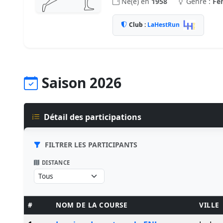
Né(e) en
1958
Genre :
Fe
Club :
LaHestRun
Saison 2026
Détail des participations
FILTRER LES PARTICIPANTS
DISTANCE
#
NOM DE LA COURSE
VILLE