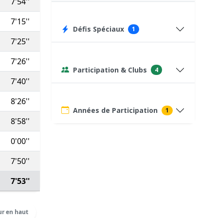
7'54''
41:13
328
(Autre dist. ⇒
20
)
7'15''
34:24
385
(Autre dist. ⇒
20
)
Défis Spéciaux
1
7'25''
54:10
75
(Course type P)
7'26''
75:45
282
Participation & Clubs
4
7'40''
61:17
75
(Course type P)
8'26''
55:51
293
(Autre dist. ⇒
20
)
Années de Participation
1
8'58''
80:43
137
0'00''
700:00
75
(Course type P)
7'50''
85:22
250
7'53''
8:08:45
Voir détails
r en haut