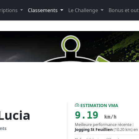
riptions
Classements
Le Challenge
Bonus et out
ESTIMATION VMA
ucia
9.19
km/h
Meilleure performance récente :
nts
Jogging St Feuillien
(10.20 km) en