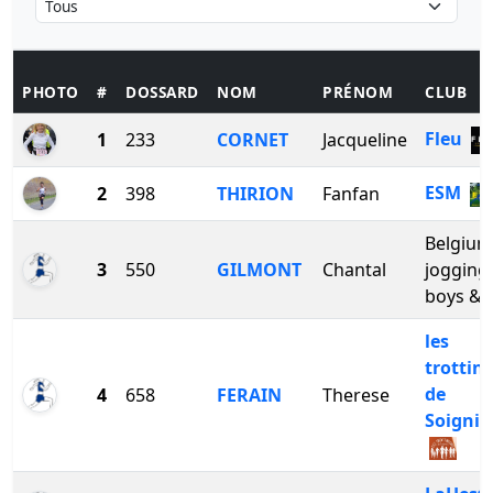
PHOTO
#
DOSSARD
NOM
PRÉNOM
CLUB
Fleu
1
233
CORNET
Jacqueline
ESM
2
398
THIRION
Fanfan
Belgium
3
550
GILMONT
Chantal
jogging
boys & g
les
trottin
de
4
658
FERAIN
Therese
Soignie