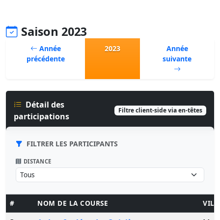
Saison 2023
Année
2023
Année
précédente
suivante
Détail des
Filtre client-side via en-têtes
participations
FILTRER LES PARTICIPANTS
DISTANCE
#
NOM DE LA COURSE
VILL