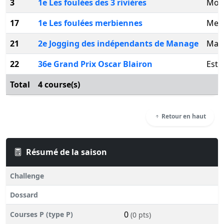
3
1e Les foulées des 3 rivières
Mon
17
1e Les foulées merbiennes
Merb
21
2e Jogging des indépendants de Manage
Man
22
36e Grand Prix Oscar Blairon
Esti
Total
4 course(s)
Retour en haut
Résumé de la saison
Challenge
Dossard
0
Courses P (type P)
(0 pts)