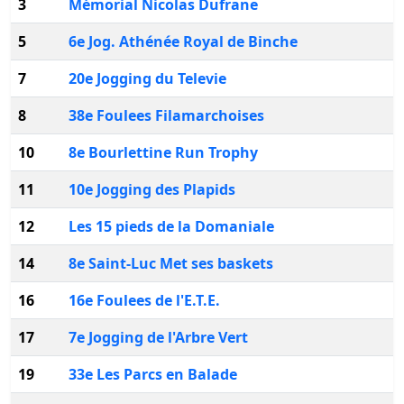
3
Mémorial Nicolas Dufrane
5
6e Jog. Athénée Royal de Binche
7
20e Jogging du Televie
8
38e Foulees Filamarchoises
10
8e Bourlettine Run Trophy
11
10e Jogging des Plapids
12
Les 15 pieds de la Domaniale
14
8e Saint-Luc Met ses baskets
16
16e Foulees de l'E.T.E.
17
7e Jogging de l'Arbre Vert
19
33e Les Parcs en Balade