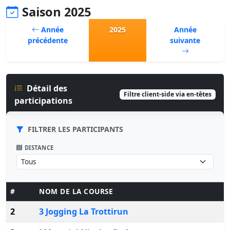
Saison 2025
Année
2025
Année
précédente
suivante
Détail des
Filtre client-side via en-têtes
participations
FILTRER LES PARTICIPANTS
DISTANCE
#
NOM DE LA COURSE
2
3 Jogging La Trottirun