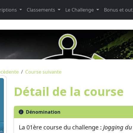
riptions
Classements
Le Challenge
Bonus et out
écédente
Course suivante
Détail de la course
Dénomination
La
01ère
course du challenge :
Jogging du