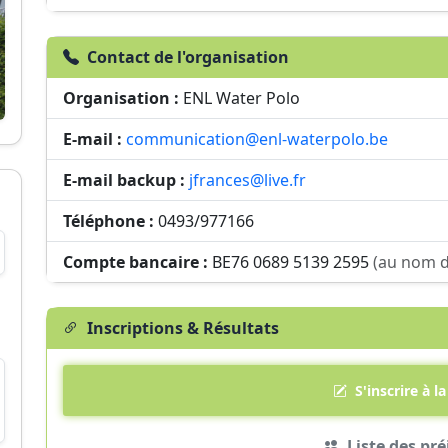
Contact de l'organisation
Organisation :
ENL Water Polo
E-mail :
communication@enl-waterpolo.be
E-mail backup :
jfrances@live.fr
Téléphone :
0493/977166
Compte bancaire :
BE76 0689 5139 2595
(au nom d
Inscriptions & Résultats
S'inscrire à l
Liste des pré