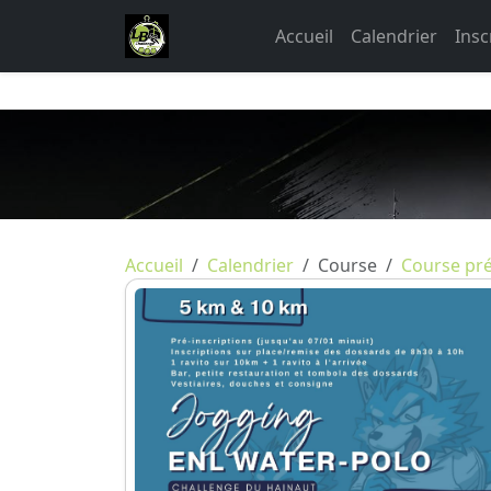
Accueil
Calendrier
Insc
Accueil
Calendrier
Course
Course pr