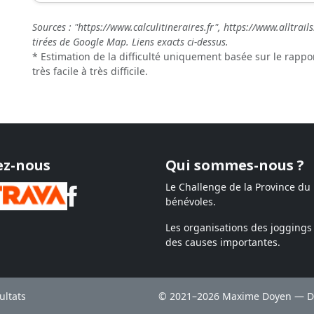
Sources : "https://www.calculitineraires.fr", https://www.alltra
tirées de Google Map. Liens exacts ci-dessus.
* Estimation de la difficulté uniquement basée sur le rappor
très facile à très difficile.
ez-nous
Qui sommes-nous ?
Le Challenge de la Province du
bénévoles.
Les organisations des joggings 
des causes importantes.
ultats
© 2021–2026 Maxime Doyen — Des