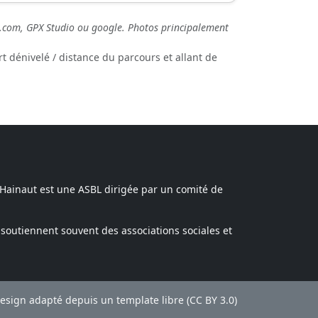
ils.com, GPX Studio ou google. Photos principalement
t dénivelé / distance du parcours et allant de
 Hainaut est une ASBL dirigée par un comité de
soutiennent souvent des associations sociales et
ign adapté depuis un template libre (CC BY 3.0)