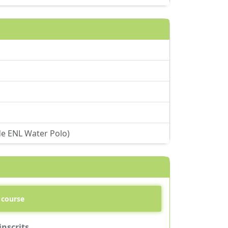
e ENL Water Polo)
a course
inscrits