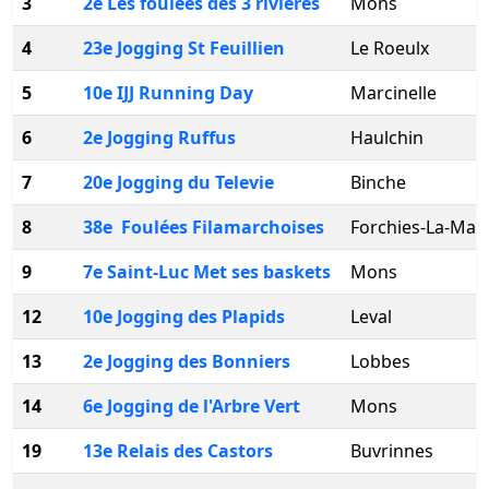
3
2e Les foulées des 3 rivières
Mons
4
23e Jogging St Feuillien
Le Roeulx
5
10e IJJ Running Day
Marcinelle
6
2e Jogging Ruffus
Haulchin
7
20e Jogging du Televie
Binche
8
38e Foulées Filamarchoises
Forchies-La-Mar
9
7e Saint-Luc Met ses baskets
Mons
12
10e Jogging des Plapids
Leval
13
2e Jogging des Bonniers
Lobbes
14
6e Jogging de l'Arbre Vert
Mons
19
13e Relais des Castors
Buvrinnes