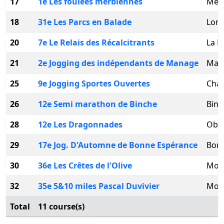
17
1e Les foulées merbiennes
Merb
18
31e Les Parcs en Balade
Lom
20
7e Le Relais des Récalcitrants
La H
21
2e Jogging des indépendants de Manage
Man
25
9e Jogging Sportes Ouvertes
Chap
26
12e Semi marathon de Binche
Binc
28
12e Les Dragonnades
Obo
29
17e Jog. D'Automne de Bonne Espérance
Bon
30
36e Les Crêtes de l'Olive
Mor
32
35e 5&10 miles Pascal Duvivier
Mor
Total
11 course(s)