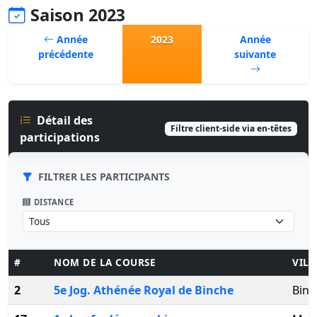
Saison 2023
Année
2023
Année
précédente
suivante
Détail des
Filtre client-side via en-têtes
participations
FILTRER LES PARTICIPANTS
DISTANCE
#
NOM DE LA COURSE
VILL
2
5e Jog. Athénée Royal de Binche
Binc