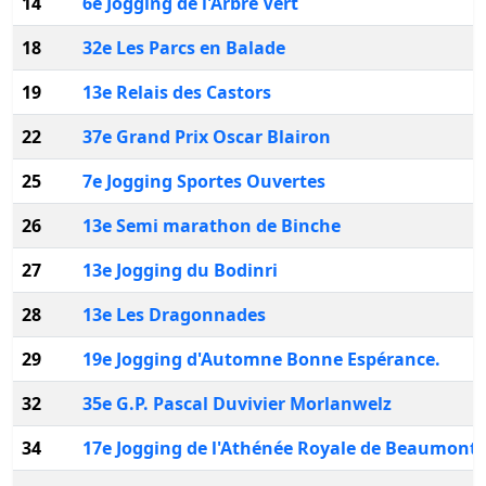
14
6e Jogging de l'Arbre Vert
18
32e Les Parcs en Balade
19
13e Relais des Castors
22
37e Grand Prix Oscar Blairon
25
7e Jogging Sportes Ouvertes
26
13e Semi marathon de Binche
27
13e Jogging du Bodinri
28
13e Les Dragonnades
29
19e Jogging d'Automne Bonne Espérance.
32
35e G.P. Pascal Duvivier Morlanwelz
34
17e Jogging de l'Athénée Royale de Beaumont