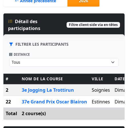
Année précédente
2026
Détail des
Filtre client-side via en-têtes
participations
FILTRER LES PARTICIPANTS
DISTANCE
#
NOM DE LA COURSE
VILLE
DATE
2
3e Jogging La Trottirun
Soignies
Diman
22
37e Grand Prix Oscar Blairon
Estinnes
Dimanc
Total
2 course(s)