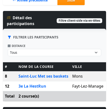
Année précédente
2026
Détail des
Filtre client-side via en-têtes
participations
FILTRER LES PARTICIPANTS
DISTANCE
#
NOM DE LA COURSE
VILLE
8
Saint-Luc Met ses baskets
Mons
12
3e La HestRun
Fayt-Lez-Manage
Total
2 course(s)