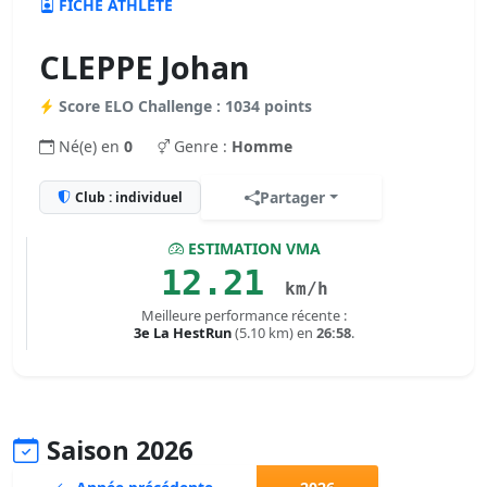
FICHE ATHLÈTE
CLEPPE Johan
Score ELO Challenge : 1034 points
Né(e) en
0
Genre :
Homme
Partager
Club : individuel
ESTIMATION VMA
12.21
km/h
Meilleure performance récente :
3e La HestRun
(5.10 km) en
26:58
.
Saison 2026