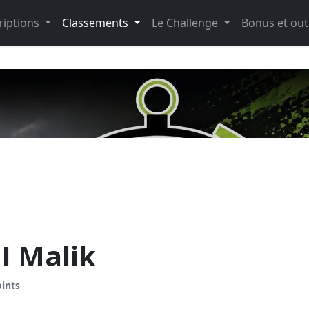
riptions
Classements
Le Challenge
Bonus et out
 Malik
oints