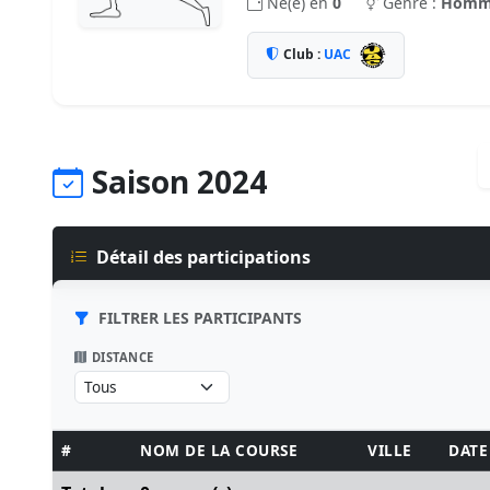
Né(e) en
0
Genre :
Homm
Club :
UAC
Saison 2024
Détail des participations
FILTRER LES PARTICIPANTS
DISTANCE
#
NOM DE LA COURSE
VILLE
DATE