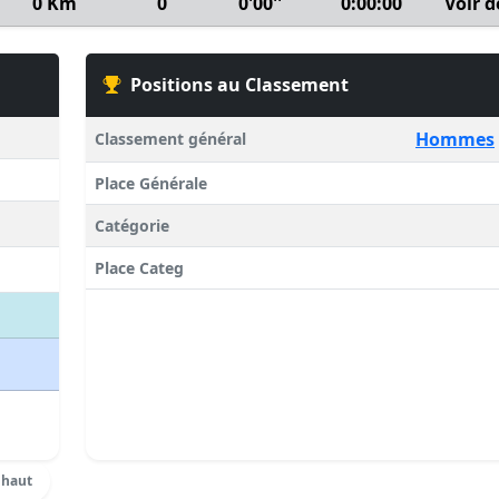
0 Km
0
0'00''
0:00:00
Voir d
Positions au Classement
Hommes
Classement général
Place Générale
Catégorie
Place Categ
 haut