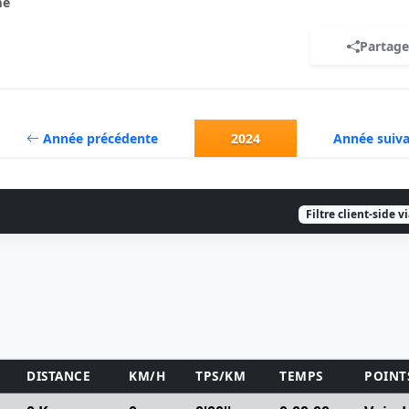
e
Partage
Année précédente
2024
Année suiv
Filtre client-side v
DISTANCE
KM/H
TPS/KM
TEMPS
POINT