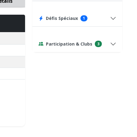
étails
Défis Spéciaux
1
Participation & Clubs
3