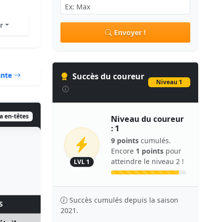
r
Envoyer !
ante
Succès du coureur
Niveau 1
ia en-têtes
Niveau du coureur
: 1
9 points
cumulés.
Encore
1 points
pour
atteindre le niveau 2 !
LVL 1
Succès cumulés depuis la saison
S
2021.