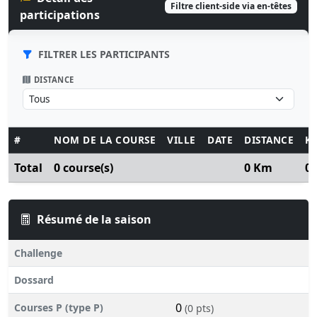
Filtre client-side via en-têtes
participations
FILTRER LES PARTICIPANTS
DISTANCE
#
NOM DE LA COURSE
VILLE
DATE
DISTANCE
K
Total
0 course(s)
0 Km
0
Résumé de la saison
Challenge
Dossard
0
Courses P (type P)
(0 pts)