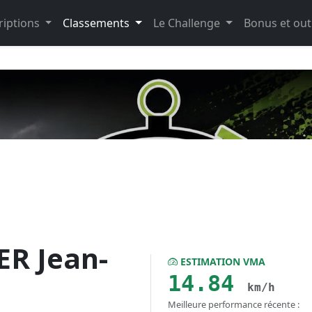
riptions
Classements
Le Challenge
Bonus et out
R Jean-
ESTIMATION VMA
14.84
km/h
Meilleure performance récente :