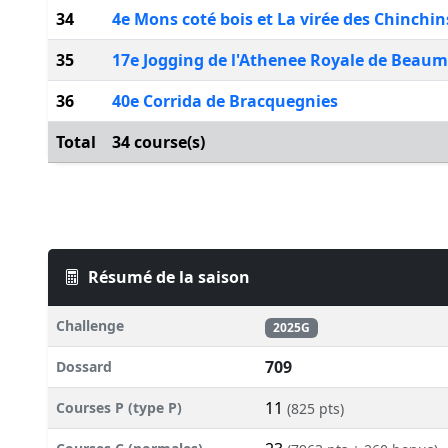
34
4e Mons coté bois et La virée des Chinchin
35
17e Jogging de l'Athenee Royale de Beau
36
40e Corrida de Bracquegnies
Total
34 course(s)
Résumé de la saison
Challenge
2025G
709
Dossard
11
Courses P (type P)
(825 pts)