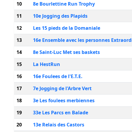
10
8e Bourlettine Run Trophy
11
10e Jogging des Plapids
12
Les 15 pieds de la Domaniale
13
16e Ensemble avec les personnes Extraord
14
8e Saint-Luc Met ses baskets
15
La HestRun
16
16e Foulees de l'E.T.E.
17
7e Jogging de l'Arbre Vert
18
3e Les foulees merbiennes
19
33e Les Parcs en Balade
20
13e Relais des Castors