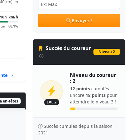
.40 km) en
16.9 km/h
Envoyer !
tiel :
88.1%
Succès du coureur
Niveau 2
Niveau du coureur
ante
: 2
12 points
cumulés.
Encore
18 points
pour
ia en-têtes
atteindre le niveau 3 !
LVL 2
Succès cumulés depuis la saison
2021.