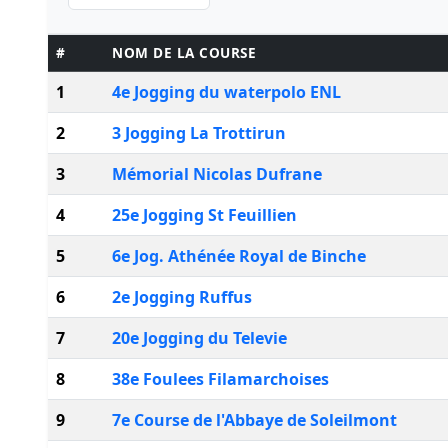
#
NOM DE LA COURSE
1
4e Jogging du waterpolo ENL
2
3 Jogging La Trottirun
3
Mémorial Nicolas Dufrane
4
25e Jogging St Feuillien
5
6e Jog. Athénée Royal de Binche
6
2e Jogging Ruffus
7
20e Jogging du Televie
8
38e Foulees Filamarchoises
9
7e Course de l'Abbaye de Soleilmont