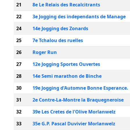
21
8e Le Relais des Recalcitrants
22
3e Jogging des independants de Manage
24
14e Jogging des Zonards
25
7e Tchalou des ruelles
26
Roger Run
27
12e Jogging Sportes Ouvertes
28
14e Semi marathon de Binche
30
19e Jogging d'Automne Bonne Esperance.
31
2e Contre-La-Montre la Braquegneroise
32
39e Les Cretes de l'Olive Morlanwelz
33
35e G.P. Pascal Duvivier Morlanwelz