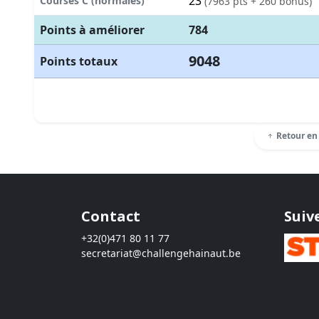
23
Courses C (normales)
(7963 pts + 260 bonus)
Points à améliorer
784
9048
Points totaux
Retour en
Contact
Suiv
+32(0)471 80 11 77
secretariat@challengehainaut.be