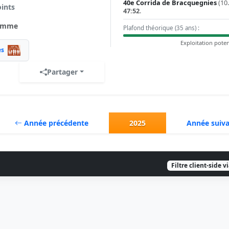
40e Corrida de Bracquegnies
(10
oints
47:52
.
omme
Plafond théorique (35 ans) :
Exploitation poten
es
Partager
Année précédente
2025
Année suiv
Filtre client-side v