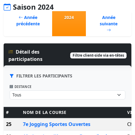
Saison 2024
Année
2024
Année
précédente
suivante
Détail des
Filtre client-side via en-têtes
participations
FILTRER LES PARTICIPANTS
DISTANCE
#
NOM DE LA COURSE
VIL
25
7e Jogging Sportes Ouvertes
Cha