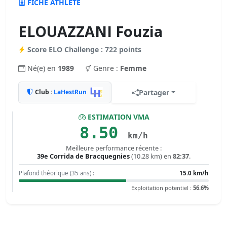
FICHE ATHLÈTE
ELOUAZZANI Fouzia
Score ELO Challenge : 722 points
Né(e) en
1989
Genre :
Femme
Club :
LaHestRun
Partager
ESTIMATION VMA
8.50
km/h
Meilleure performance récente :
39e Corrida de Bracquegnies
(10.28 km) en
82:37
.
Plafond théorique (35 ans) :
15.0 km/h
Exploitation potentiel :
56.6%