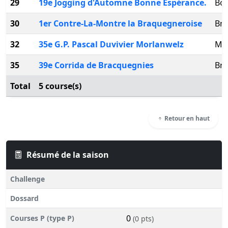
29
19e Jogging d'Automne Bonne Espérance.
Bo
30
1er Contre-La-Montre la Braquegneroise
Bra
32
35e G.P. Pascal Duvivier Morlanwelz
Mo
35
39e Corrida de Bracquegnies
Bra
Total
5 course(s)
Retour en haut
Résumé de la saison
Challenge
Dossard
0
Courses P (type P)
(0 pts)