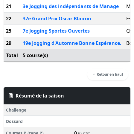
21
3e Jogging des indépendants de Manage
Ma
22
37e Grand Prix Oscar Blairon
Est
25
7e Jogging Sportes Ouvertes
Cha
29
19e Jogging d'Automne Bonne Espérance.
Bo
Total
5 course(s)
Retour en haut
Résumé de la saison
Challenge
Dossard
0
Courses P (type P)
(0 pts)