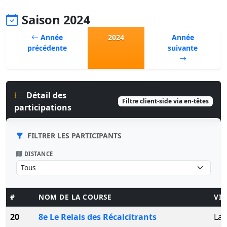
Saison 2024
Année
2024
Année
précédente
suivante
Détail des
Filtre client-side via en-têtes
participations
FILTRER LES PARTICIPANTS
DISTANCE
#
NOM DE LA COURSE
VIL
20
8e Le Relais des Récalcitrants
La 