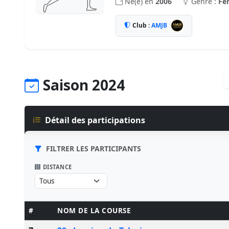
Né(e) en
2006
Genre :
Fe
Club :
AMJB
Saison 2024
Détail des participations
FILTRER LES PARTICIPANTS
DISTANCE
#
NOM DE LA COURSE