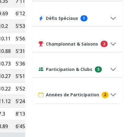
8.35
7'11''
46:58
376
9.69
6'12''
32:50
505
Défis Spéciaux
1
10.2
5'53''
38:57
568
10.11
5'56''
33:15
562
Championnat & Saisons
2
10.88
5'31''
35:12
653
10.73
5'36''
27:24
628
Participation & Clubs
5
10.27
5'51''
31:33
568
10.22
5'52''
36:25
645
Années de Participation
2
11.12
5'24''
33:17
637
7.3
8'13''
41:05
75
(Course type P)
8.89
6'45''
31:43
432