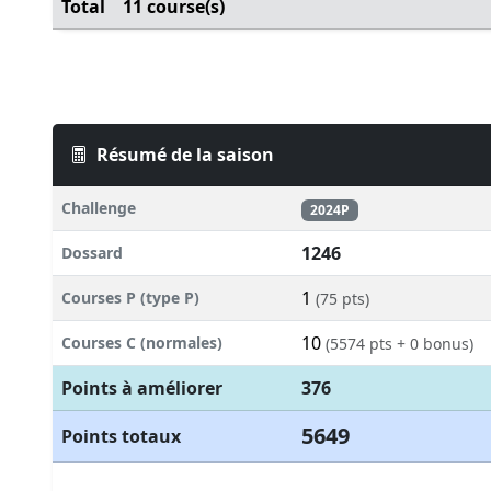
Total
11 course(s)
Résumé de la saison
Challenge
2024P
1246
Dossard
1
Courses P (type P)
(75 pts)
10
Courses C (normales)
(5574 pts + 0 bonus)
Points à améliorer
376
5649
Points totaux