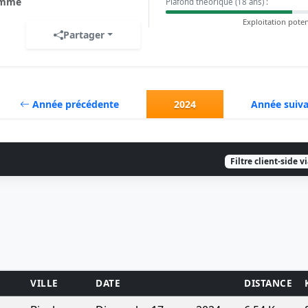
mme
Plafond théorique (18 ans) :
Exploitation poten
Partager
Année précédente
2024
Année suiv
Filtre client-side v
VILLE
DATE
DISTANCE