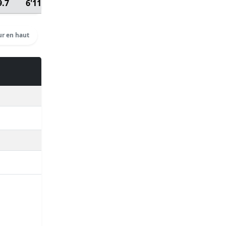
9.7
6'11''
6:28:39
Voir détails
r en haut