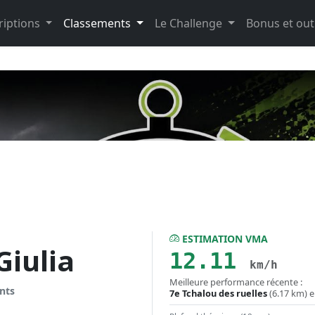
riptions
Classements
Le Challenge
Bonus et out
ESTIMATION VMA
iulia
12.11
km/h
Meilleure performance récente :
nts
7e Tchalou des ruelles
(6.17 km) 