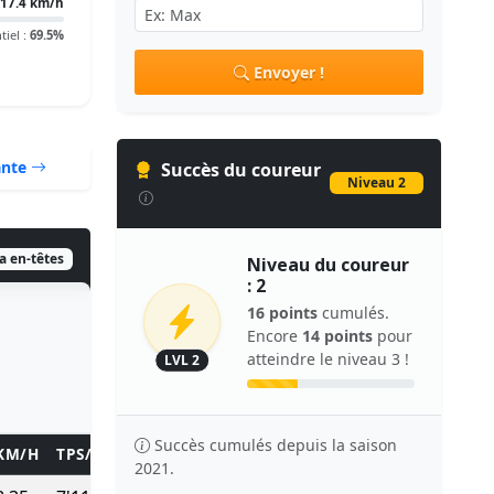
17.4 km/h
tiel :
69.5%
Envoyer !
ante
Succès du coureur
Niveau 2
ia en-têtes
Niveau du coureur
: 2
16 points
cumulés.
Encore
14 points
pour
atteindre le niveau 3 !
LVL 2
Succès cumulés depuis la saison
KM/H
TPS/KM
TEMPS
POINTS
2021.