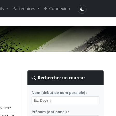
ils
Partenaires
Connexion
Rechercher un coureur
Nom (début de nom possible) :
en
33:17
.
Prénom (optionnel) :