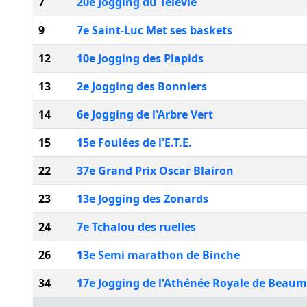
7
20e Jogging du Televie
9
7e Saint-Luc Met ses baskets
12
10e Jogging des Plapids
13
2e Jogging des Bonniers
14
6e Jogging de l'Arbre Vert
15
15e Foulées de l'E.T.E.
22
37e Grand Prix Oscar Blairon
23
13e Jogging des Zonards
24
7e Tchalou des ruelles
26
13e Semi marathon de Binche
34
17e Jogging de l'Athénée Royale de Beau