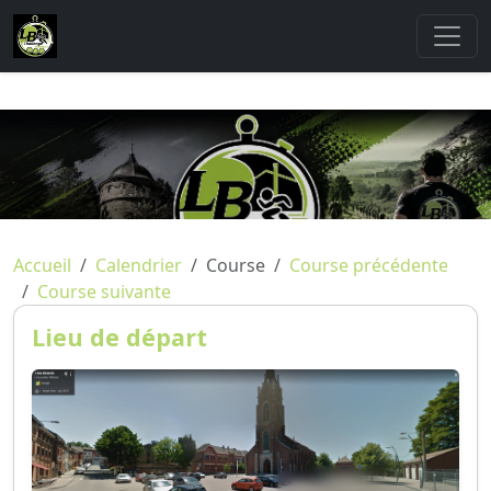
Accueil
Calendrier
Course
Course précédente
Course suivante
Lieu de départ