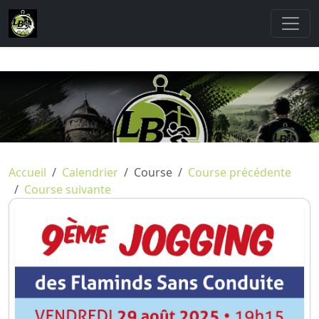
Accueil
Calendrier
Course
Course précédente
Course suivante